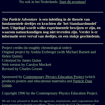
Nu ook in het Nederlands.
Start dit avontuur!
The Particle Adventure
is een inleiding in de theorie van
fundamentele deeltjes en krachten die 'het Standaardmodel'
heet. Uitgelegd wordt welke experimentele bewijzen er zijn, en
waarom natuurkundigen nog niet tevreden zijn. Verder is er
informatie over verval van deeltjes, en een stukje geschiedenis.
Project credits (in roughly chronological order):
Original project by Andria Erzberger (with Michael Barnett and
Helen Quinn)
Colorized by James Quinn
Web version by Carolyn Mockett
Revised by Charles Groom
Sponsored by
Contemporary Physics Education Project
(which
produces posters and educational materials) and
Particle Data
Group
.
Copyright 1996 by the Contemporary Physics Education Project.
We are very pleased to thank the agencies, institutions, and corporations that
have generously funded our efforts. These include the U.S. Department of