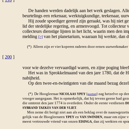
De handen werden dadelijk aan het werk geslagen. Alles
beurtelings een rekenaar, werktuigkundige, teekenaar, uu
Hij zoude spoediger gereed zijn geraakt, was hij niet geroe
lid der stedelijke regering, en armenvoogd. Tot collecteu
collecteurs dienstige lijsten in het licht, waarin men den 
melding
van het planetarium, waaraan hij werkte, dan d
[>]
(*) Alleen zijn er vier koperen raderen door eenen uurwerkmaker 
[
200
]
voor wie dezelve vervaardigd waren, en zijne poging blee
Het was in Sprokkelmaand van den jare 1780, dat de H
nabijheid.
Op den twee-en-twintigsten van die maand bezag dezelve 
(*) De Hoogleeraar
zag hetzelve op de
NICOLAAS YPEY
[
portret
]
vroeger aangegaan. Het is opmerkelijk, dat hij tevens geene had gez
die omtrent den jare 1774 is overleden. Onder de eerste verdienen
D
.
SYBRAND TAEKES VAN DER VLIET
Men neme dit berigt niet aan als een beklag over de naauwgezet
gelijk van de Hoogleeraren
en
, maar om zijne v
YPEY
VAN SWINDEN
meest vertrouwde vriend van onzen
, dan zij werkten en sp
EISINGA