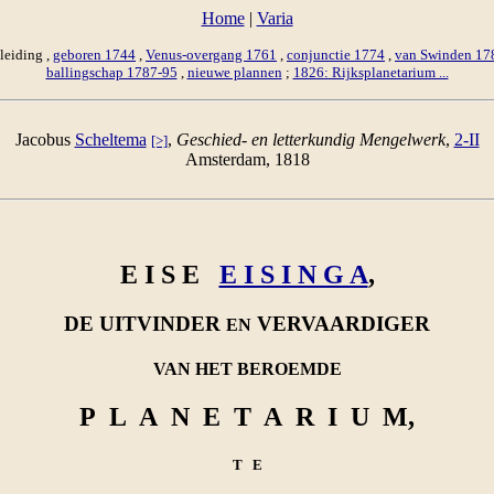
Home
|
Varia
leiding ,
geboren 1744
,
Venus-overgang 1761
,
conjunctie 1774
,
van Swinden 17
ballingschap 1787-95
,
nieuwe plannen
;
1826: Rijksplanetarium ...
Jacobus
Scheltema
,
Geschied- en letterkundig Mengelwerk
,
2-II
[>]
Amsterdam, 1818
E I S E
E I S I N G A
,
DE UITVINDER
VERVAARDIGER
EN
VAN HET BEROEMDE
P L A N E T A R I U M,
T E