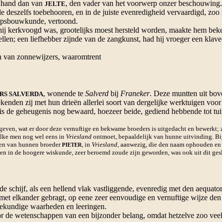
 hand dan van
, den vader van het voorwerp onzer beschouwing.
JELTE
e deszelfs toebehooren, en in de juiste evenredigheid vervaardigd, zoo 
eepsbouwkunde, vertoond.
hij kerkvoogd was, grootelijks moest hersteld worden, maakte hem beke
ellen
; een liefhebber zijnde van de zangkunst, had hij vroeger een klave
n van zonnewijzers, waaromtrent
, wonende te
Salverd
bij
Franeker
. Deze muntten uit bov
ERS SALVERDA
nden zij met hun drieën allerlei soort van dergelijke werktuigen voor a
 de geheugenis nog bewaard, hoezeer beide, gediend hebbende tot tui
en, wat er door deze vernuftige en bekwame broeders is uitgedacht en bewerkt; zo
elke men nog wel eens in
Vriesland
ontmoet, bepaaldelijk van hunne uitvinding. Bij
onen van hunnen broeder
, in
Vriesland
, aanwezig, die den naam ophouden en 
PIETER
n in de hoogere wiskunde, zeer beroemd zoude zijn geworden, was ook uit dit ges
nde schijf, als een hellend vlak vastliggende, evenredig met den aequ
t elkander gebragt, op eene zeer eenvoudige en vernuftige wijze den w
rekundige waarheden en leeringen.
r de wetenschappen van een bijzonder belang, omdat hetzelve zoo veel