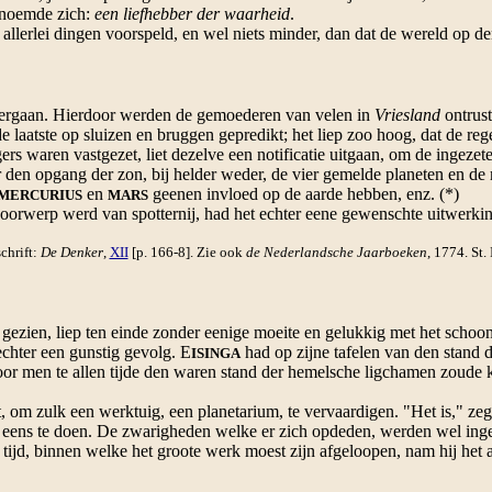
r noemde zich:
een liefhebber der waarheid
.
lerlei dingen voorspeld, en wel niets minder, dan dat de wereld op de
 vergaan. Hierdoor werden de gemoederen van velen in
Vriesland
ontrust
laatste op sluizen en bruggen gepredikt; het liep zoo hoog, dat de reg
 waren vastgezet, liet dezelve een notificatie uitgaan, om de ingezeten
 den opgang der zon, bij helder weder, de vier gemelde planeten en de
en
geenen invloed op de aarde hebben, enz. (*)
MERCURIUS
MARS
oorwerp werd van spotternij, had het echter eene gewenschte uitwerki
chrift:
De Denker
,
XII
[p. 166-8]. Zie ook
de Nederlandsche Jaarboeken
, 1774. St. I
 gezien, liep ten einde zonder eenige moeite en gelukkig met het schoo
ter een gunstig gevolg. E
had op zijne tafelen van den stand d
ISINGA
oor men te allen tijde den waren stand der hemelsche ligchamen zoude
om zulk een werktuig, een planetarium, te vervaardigen. "Het is," ze
p in eens te doen. De zwarigheden welke er zich opdeden, werden wel in
d, binnen welke het groote werk moest zijn afgeloopen, nam hij het a