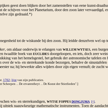
rijken geest doen blijken door het zamenstellen van eene kunst-draai
t de schijven voor het Planetarium, door den zoon later vervaardigd, e
zelve zijn gedraaid.*)
enheid tot de wiskunde bij den zoon. Hij leidde denzelven wel op tot 
ker
, om aldaar onderwijs te erlangen van
, een burge
WILLEM WYTSES
e en twaalfde boek van
doorgeloopen, en iets, doch zeer weini
EUCLIDES
ikking van het hemelsgestel, het gebruik der astronomische tafelen en 
n over de wis- en sterrekunde konde bezorgen, behalve de sinustafelen
eester na; hij bewerkte alles wijders door zijn eigen vernuft; de zucht 
st.
1702
;
lijst
van zijn publicaties.
er Scheepen ... De ervarentheyt ... De Konst der Stierlieden".]
schen wis- en sterrekundigen,
.
WYTSE FOPPES
DONGJUMA
[^]
itstek naauwkeurige mathematische instrumenten. Toen de aandacht va