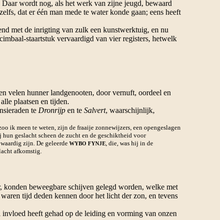
 Daar wordt nog, als het werk van zijne jeugd, bewaard
zelfs, dat er één man mede te water konde gaan; eens heeft
nd met de inrigting van zulk een kunstwerktuig, en nu
cimbaal-staartstuk vervaardigd van vier registers, hetwelk
en velen hunner landgenooten, door vernuft, oordeel en
lle plaatsen en tijden.
nsieraden te
Dronrijp
en te
Salvert
, waarschijnlijk,
o ik meen te weten, zijn de fraaije zonnewijzers, een opengeslagen
 hun geslacht scheen de zucht en de geschiktheid voor
waardig zijn. De geleerde
, die, was hij in de
WYBO FYNJE
lacht afkomstig.
ator, konden beweegbare schijven gelegd worden, welke met
aren tijd deden kennen door het licht der zon, en tevens
 invloed heeft gehad op de leiding en vorming van onzen