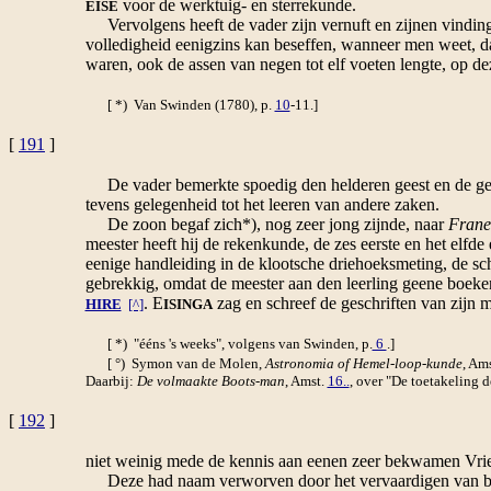
voor de werktuig- en sterrekunde.
EISE
Vervolgens heeft de vader zijn vernuft en zijnen vinding
volledigheid eenigzins kan beseffen, wanneer men weet, da
waren, ook de assen van negen tot elf voeten lengte, op de
[ *) Van Swinden (1780), p.
10
-11.]
[
191
]
De vader bemerkte spoedig den helderen geest en de geneg
tevens gelegenheid tot het leeren van andere zaken.
De zoon begaf zich*), nog zeer jong zijnde, naar
Frane
meester heeft hij de rekenkunde, de zes eerste en het elfd
eenige handleiding in de klootsche driehoeksmeting, de sch
gebrekkig, omdat de meester aan den leerling geene boeke
. E
zag en schreef de geschriften van zijn m
HIRE
[^]
ISINGA
[ *) "ééns 's weeks", volgens van Swinden, p.
6
.]
[ °) Symon van de Molen,
Astronomia of Hemel-loop-kunde
, Am
Daarbij:
De volmaakte Boots-man
, Amst.
16..
, over "De toetakeling d
[
192
]
niet weinig mede de kennis aan eenen zeer bekwamen Vrie
Deze had naam verworven door het vervaardigen van bij u