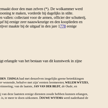
 gemaakt door den man zelven (*). De wolkammer werd
ooning te maken, vorderde hij dagelijks in stilte.
vallen: collectant voor de armen, officier der schutterij,
 gaf hij eenige zeer naauwkeurige en den kooplieden en
ijver maakte bij de uitgaaf in den jare 1
778
eenige
gt erlangde van het bestaan van dit kunstwerk in zijne
. E
had met denzelven insgelijks geene betrekkingen
NDEN
ISINGA
er
wonende, behalve met zijn' eersten leermeester,
,
WILLEM WYTZES
rinnering; van de laatste,
,
de Oude
, en
JAN VAN DER BILDT
hij van deze laatsten eenige diensten zoude hebben kunnen erlangen,
 is, te meer te doen uitkomen. D
werd naderhand de
OUWE WYTEMA