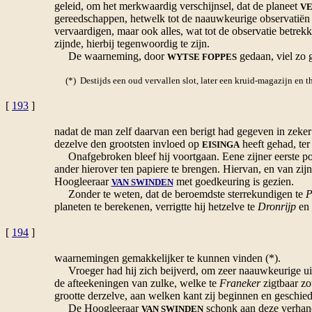
geleid, om het merkwaardig verschijnsel, dat de planeet
VE
gereedschappen, hetwelk tot de naauwkeurige observatië
vervaardigen, maar ook alles, wat tot de observatie betrekk
zijnde, hierbij tegenwoordig te zijn.
De waarneming, door
gedaan, viel zo 
WYTSE FOPPES
(*) Destijds een oud vervallen slot, later een kruid-magazijn en t
[
193
]
nadat de man zelf daarvan een berigt had gegeven in zeker 
dezelve den grootsten invloed op
heeft gehad, ter
EISINGA
Onafgebroken bleef hij voortgaan. Eene zijner eerste pogi
ander hierover ten papiere te brengen. Hiervan, en van zijn
Hoogleeraar
met goedkeuring is gezien.
VAN SWINDEN
Zonder te weten, dat de beroemdste sterrekundigen te
P
planeten te berekenen, verrigtte hij hetzelve te
Dronrijp
en 
[
194
]
waarnemingen gemakkelijker te kunnen vinden (*).
Vroeger had hij zich beijverd, om zeer naauwkeurige uitr
de afteekeningen van zulke, welke te
Franeker
zigtbaar zo
grootte derzelve, aan welken kant zij beginnen en geschie
De Hoogleeraar
schonk aan deze verhande
VAN SWINDEN