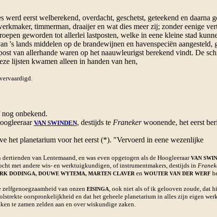
 werd eerst welberekend, overdacht, geschetst, geteekend en daarna
rwerkmaker, timmerman, draaijer en
wat dies meer zij; zonder eenige vert
pen geworden tot allerlei lastposten, welke in eene kleine stad kunnen 
r van 's lands middelen op de brandewijnen en havenspeciën aangesteld,
impost van allerhande waren op het naauwleurigst berekend vindt. De schr
eze lijsten kwamen alleen in handen van hen,
vervaardigd.
f nog onbekend.
oogleeraar
, destijds te
Franeker
woonende, het eerst beri
VAN SWINDEN
het planetarium voor het eerst (*). "Vervoerd in eene wezenlijke
n dertienden van Lentemaand, en was even opgetogen als de Hoogleeraar
VAN SWI
ocht met andere wis- en werktuigkundigen, of instrumentmakers, destijds in
Franek
en
he
IRK DODINGA, DOUWE WYTEMA, MARTEN CLAVER
WOUTER VAN DER WERF
te zelfgenoegzaamheid van onzen
, ook niet als of ik gelooven zoude, dat 
EISINGA
olstrekte oorspronkelijkheid en dat het geheele planetarium in alles zijn eigen werk
raken te zamen zelden aan en over wiskundige zaken.