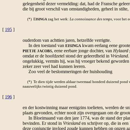
gelegenheid dezer vermelding: dat, had de Fransche gelee
die bij groot verschil van omstandigheden, geheel in stilte,
(*) E
zag het werk:
La connoissance des temps
, voor het 
ISINGA
[
195
]
ouderdom van achttien jaren, hetzelfde verrigtte.
In den toestand van
kwam eerlang eene groote 
EISINGA
, eene eerbare jonge dochter, van
Hylaard
PIETJE JACOBS
omdat er de hoofdzetel stond der geleerdheid in
Vriesland
.
ongelukkig, vermits hij, was hij vroeger bekend geworde
zeker zeer veel had kunnen leeren.
Zoo veel de beslommeringen der huishouding
(*) Te dien tijde werden aldaar tweemaal honderd duizend pond wol
naauwelijks twintig duizend pond.
[
196
]
en der kostwinning maar eenigzins toelieten, werden de sni
plaats gevonden, echter nooit zijn overgegaan om de groo
In Bloeimaand van den jare 1774, was de stand der plan
bevinden. Er stond in
Vriesland
en schrijver op, die in een 
deze conjunctie invloed zoude kunnen hebben op onzen aar