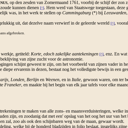
, op den zesden van Zomermaand 1761, voorbij de schijf der zon z
NUS
n zoude kunnen dienen
. Hem werd van Staatswege toegestaan, deze ge
[^]
elijk was, in het werk te stellen op
Cammingaburg
(*) bij
Leeuwarden
gelukkig uit, dat dezelve naam verwierf in de geleerde wereld
, voora
[^]
hans afgebroken.
werkje, getiteld:
Korte, edoch zakelijke aantekeningen
, enz. En wat
[^]
 beklijving van zijne zucht voor de astronomie.
ngen schijnt geweest te zijn, om het voorbeeld van zijnen vader in het
e diepe ervarenis in dezen, bestaat nog het volledigste bewijs in een ge
arijs, Londen, Berlijn
en
Weenen
, en in
Italie
, gewoon waren, om ter be
te
Franeker
, en maakte bij het begin van elk jaar tafels voor elke maan
ekeningen te maken van alle zons- en maansverduisteringen, welke in
uden zijn, en zoodanig dat met een' opslag van het oog het uur van het 
den zal, zoo als ook den schijnbaren weg van de maan, gewaar wordt.
ling, welke bij de honderd bladzijden in folio beslaat, insgelijks zij