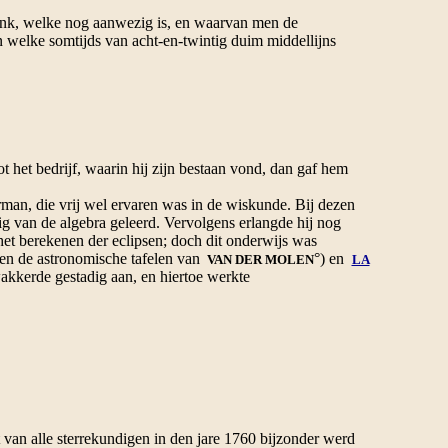
bank, welke nog aanwezig is, en waarvan men de
n welke somtijds van acht-en-twintig duim middellijns
het bedrijf, waarin hij zijn bestaan vond, dan gaf hem
rman, die vrij wel ervaren was in de wiskunde. Bij dezen
g van de algebra geleerd. Vervolgens erlangde hij nog
het berekenen der eclipsen; doch dit onderwijs was
 en de astronomische tafelen van
°) en
VAN DER MOLEN
LA
wakkerde gestadig aan, en hiertoe werkte
n alle sterrekundigen in den jare 1760 bijzonder werd