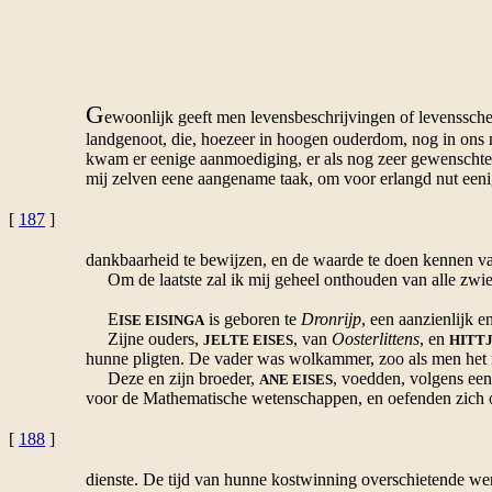
G
ewoonlijk geeft men levensbeschrijvingen of levensschets
landgenoot, die, hoezeer in hoogen ouderdom, nog in ons m
kwam er eenige aanmoediging, er als nog zeer gewenschte 
mij zelven eene aangename taak, om voor erlangd nut een
[
187
]
dankbaarheid te bewijzen, en de waarde te doen kennen 
Om de laatste zal ik mij geheel onthouden van alle zwier
E
is geboren te
Dronrijp
, een aanzienlijk e
ISE EISINGA
Zijne ouders,
, van
Oosterlittens
, en
JELTE EISES
HITTJ
hunne pligten. De vader was wolkammer, zoo als men het no
Deze en zijn broeder,
, voedden, volgens een
ANE EISES
voor de Mathematische wetenschappen, en oefenden zich op
[
188
]
dienste. De tijd van hunne kostwinning overschietende we