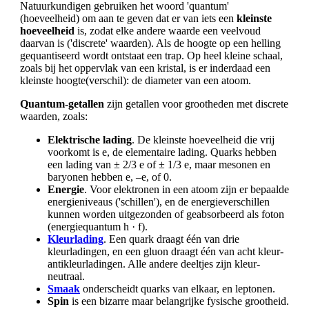
Natuurkundigen gebruiken het woord 'quantum'
(hoeveelheid) om aan te geven dat er van iets een
kleinste
hoeveelheid
is, zodat elke andere waarde een veelvoud
daarvan is ('discrete' waarden). Als de hoogte op een helling
gequantiseerd wordt ontstaat een trap. Op heel kleine schaal,
zoals bij het oppervlak van een kristal, is er inderdaad een
kleinste hoogte(verschil): de diameter van een atoom.
Quantum-getallen
zijn getallen voor grootheden met discrete
waarden, zoals:
Elektrische lading
. De kleinste hoeveelheid die vrij
voorkomt is e, de elementaire lading. Quarks hebben
een lading van ± 2/3 e of ± 1/3 e, maar mesonen en
baryonen hebben e, –e, of 0.
Energie
. Voor elektronen in een atoom zijn er bepaalde
energieniveaus ('schillen'), en de energieverschillen
kunnen worden uitgezonden of geabsorbeerd als foton
(energiequantum h · f).
Kleurlading
. Een quark draagt één van drie
kleurladingen, en een gluon draagt één van acht kleur-
antikleurladingen. Alle andere deeltjes zijn kleur-
neutraal.
Smaak
onderscheidt quarks van elkaar, en leptonen.
Spin
is een bizarre maar belangrijke fysische grootheid.