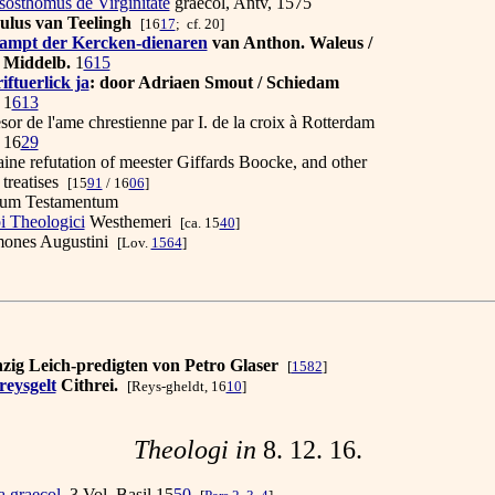
sosthomus de Virginitate
graecol, Antv, 1575
ulus van Teelingh
[16
17
; cf. 20]
 ampt der Kercken-dienaren
van Anthon. Waleus /
delb.
1
615
iftuerlick ja
: door Adriaen Smout / Schiedam
1
613
or de l'ame chrestienne
par I. de la croix à Rotterdam
6
29
ine refutation of meester Giffards Boocke, and other
tises
[15
91
/ 16
06
]
m Testamentum
i Theologici
Westhemeri
[ca. 15
40
]
ones Augustini
[Lov.
1564
]
zig Leich-predigten von Petro Glaser
[
1582
]
reysgelt
Cithrei.
[Reys-gheldt, 16
10
]
Theologi in
8. 12. 16.
a graecol
, 3 Vol. Basil 15
50