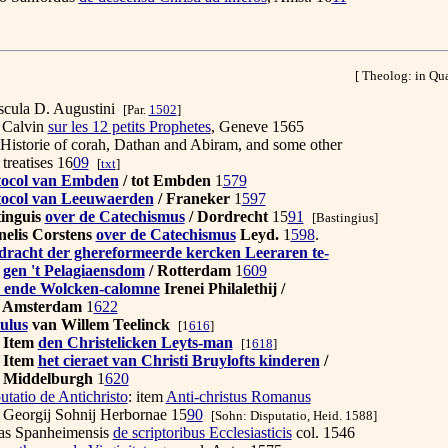
[ Theolog: in Qu
cula D. Augustini
[Par.
1502
]
 Calvin
sur les 12 petits Prophetes
, Geneve 1565
istorie of corah, Dathan and Abiram, and some other
ises 16
09
[
txt
]
tocol van Embden
/ tot Embden
1
579
tocol van Leeuwaerden
/ Franeker
1
597
tinguis
over de Catechismus
/ Dordrecht
15
91
[Bastingius
]
elis Corstens
over de Catechismus
Leyd.
1
598
.
racht der ghereformeerde kercken Leeraren te-
gen 't Pelagiaensdom
/ Rotterdam
1
609
r ende Wolcken-calomne
Irenei Philalethij /
terdam
1
622
ulus
van Willem Teelinck
[1
616
]
em
den Christelicken Leyts-man
[1
618
]
em
het cieraet van Christi Bruylofts kinderen
/
elburgh
1
620
utatio de Antichristo
: item
Anti-christus Romanus
j Sohnij Herbornae 15
90
[Sohn: Disputatio, Heid. 1588]
s Spanheimensis
de scriptoribus Ecclesiasticis
col. 1546