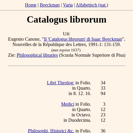
Home
|
Beeckman
|
Varia
|
Alfabetisch (nat.)
Catalogus librorum
Uit:
Eugenio Canone, "
Il 'Catalogus librorum' di Isaac Beeckman
",
Nouvelles de la République des Lettres, 1991-1: 131-159.
(met reprint 1637)
Zie:
Philosophical libraries
(Scuola Normale Superiore di Pisa)
Libri Theolog:
in Folio.
34
in Quarto.
33
in 8. 12. 16.
94
Medici
in Folio.
3
in Quarto.
12
in Octavo.
23
in Duodecima.
12
Philosophi, Historici &c.
in Folio.
36