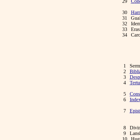
29
Conc
ni 
30
Harm
31 Gual
32 Ide
33 Erasm
34 Carol
1 Sermon
2
Bibli
3
Desp
4
Tertu
praefat
5
Cons
6
Inde
1
7
Epis
epistol
Bat
8 Divina
9 Lans
10 Hugo