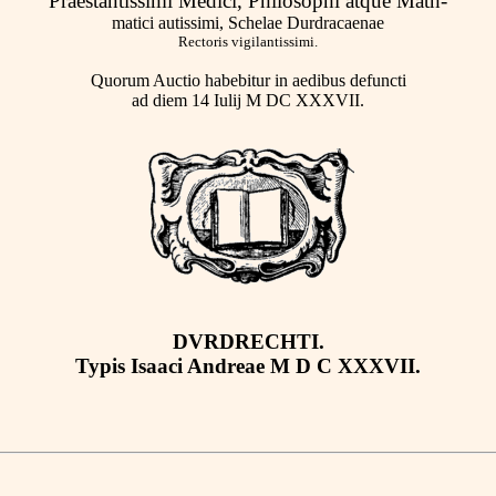
Praestantissimi Medici, Philosophi atque Math-
matici autissimi, Schelae Durdracaenae
Rectoris vigilantissimi.
Quorum Auctio habebitur in aedibus defuncti
ad diem 14 Iulij M DC XXXVII.
DVRDRECHTI.
Typis Isaaci Andreae M D C XXXVII.