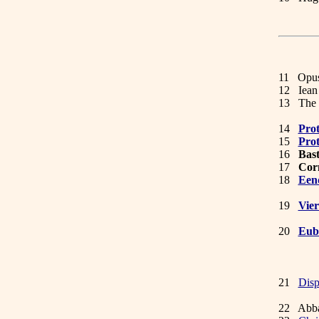
11 Opus
12 Iean
13 The H
treat
14
Pro
15
Pro
16
Bas
17
Corn
18
Eend
19
Vie
Ams
20
Eub
It
It
Midd
21
Disp
Georgi
22 Abba