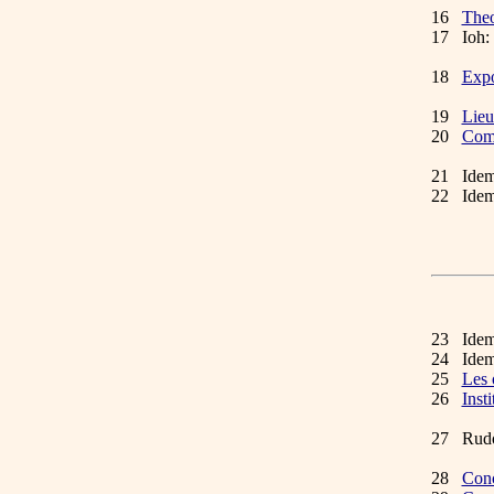
16
Theo
17 Ioh: 
Lond
18
Expo
Viret
19
Lie
20
Comm
Gen.
21 Ide
22 Idem
23 Idem 
24 Ide
25
Les 
26
Inst
on 
27 Rudo
15
28
Conc