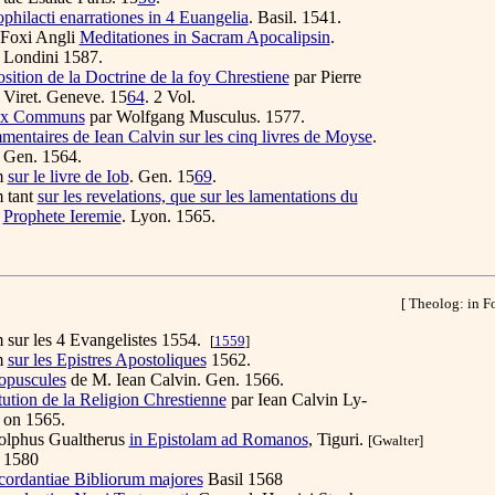
philacti enarrationes in 4 Euangelia
. Basil. 1541.
Foxi Angli
Meditationes in Sacram Apocalipsin
.
ini 1587.
sition de la Doctrine de la foy Chrestiene
par Pierre
. Geneve. 15
64
. 2 Vol.
ux Communs
par Wolfgang Musculus. 1577.
entaires de Iean Calvin sur les cinq livres de Moyse
.
 1564.
m
sur le livre de Iob
. Gen. 15
69
.
 tant
sur les revelations, que sur les lamentations du
Prophete Ieremie
. Lyon. 1565.
[ Theolog: in F
sur les 4 Evangelistes 1554.
[
1559
]
m
sur les Epistres Apostoliques
1562.
opuscules
de M. Iean Calvin. Gen. 1566.
itution de la Religion Chrestienne
par Iean Calvin Ly-
1565.
lphus Gualtherus
in Epistolam ad Romanos
, Tiguri.
[Gwalter]
80
ordantiae Bibliorum majores
Basil 1568