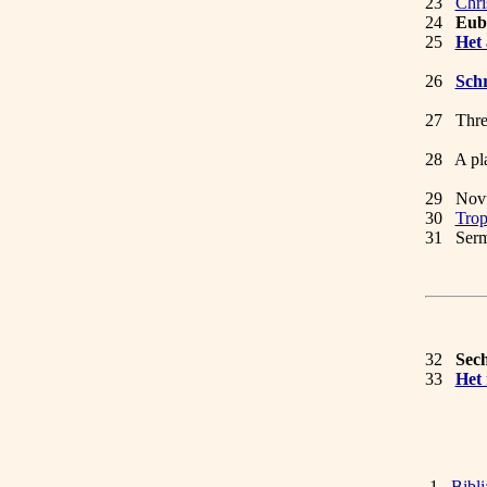
23
Chri
24
Eub
25
Het
Mid
26
Schr
27 Thres
1
28 A pla
trea
29 Novu
30
Trop
31 Serm
32
Sech
33
Het 
1
Bibli