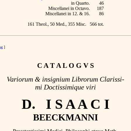
in Quarto.
46
Miscellanei in Octavo.
187
Miscellanei in 12. & 16.
86
161 Theol., 50 Med., 355 Misc.
566 tot.
ng
]
C A T A L O G V S
Variorum & insignium Librorum Clarissi-
mi Doctissimique viri
D. I S A A C I
BEECKMANNI