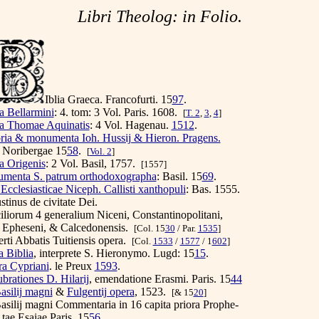
Libri Theolog: in Folio.
Iblia Graeca. Francofurti. 15
97
.
a Bellarmini
: 4. tom: 3 Vol. Paris. 1608.
[
T. 2
,
3
,
4
]
a Thomae Aquinatis
: 4 Vol. Hagenau.
1512
.
oria & monumenta Ioh. Hussij & Hieron. Pragens.
bergae 15
58
.
[
Vol. 2
]
a Origenis
: 2 Vol. Basil, 1757.
[1557]
menta S. patrum orthodoxographa
: Basil. 15
69
.
 Ecclesiasticae Niceph. Callisti xanthopuli
: Bas. 1555.
inus de civitate Dei.
iorum 4 generalium Niceni, Constantinopolitani,
ni, & Calcedonensis.
[Col. 15
30
/ Par.
1535
]
ti Abbatis Tuitiensis opera.
[Col.
1533
/
1577
/ 1
602
]
a Biblia
, interprete S. Hieronymo. Lugd: 15
15
.
a Cypriani
. le Preux
1593
.
brationes D. Hilarij
, emendatione Erasmi. Paris. 15
44
asilij magni
&
Fulgentij opera
, 1523.
[& 15
20
]
silij magni Commentaria in 16 capita priora Prophe-
aiae Paris. 15
56
.