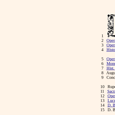
1
2
Oper
3
Oper
4
Hist
Nori
5
Oper
6
Monu
7
Hist.
8 August
9 Concil
Ephese
10 Ruper
11
Sacr
12
Oper
13
Lucu
14
D. B
15 D. Ba
tae Es