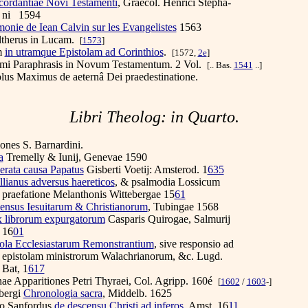
ordantiae Novi Testamenti
, Graecol. Henrici Stepha-
1594
onie de Iean Calvin sur les Evangelistes
1563
therus in Lucam.
[
1573
]
m
in utramque Epistolam ad Corinthios
.
[1572,
2e
]
i Paraphrasis in Novum Testamentum. 2 Vol.
[..
Bas.
1541
..]
us Maximus de aeternâ Dei praedestinatione.
Libri Theolog: in Quarto.
es S. Barnardini.
a
Tremelly & Iunij, Genevae 1590
erata causa Papatus
Gisberti Voetij: Amsterod. 1
635
llianus adversus haereticos
, & psalmodia Lossicum
ione Melanthonis Wittebergae 15
61
ensus Iesuitarum & Christianorum
, Tubingae 1568
x librorum expurgatorum
Casparis Quirogae, Salmurij
6
01
tola Ecclesiastarum Remonstrantium
, sive responsio ad
am ministrorum Walachrianorum, &c. Lugd.
, 1
617
e Apparitiones Petri Thyraei, Col. Agripp. 160é
[
1602
/
1603
-]
bergi
Chronologia sacra
, Middelb. 1625
 Sanfordus
de descensu Christi ad inferos
, Amst. 16
11