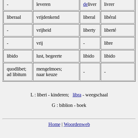
-
leveren
de
liver
livrer
liberaal
vrijdenkend
liberal
libéral
-
vrijheid
liberty
liberté
-
vrij
-
libre
libido
lust, begeerte
libido
libido
quodlibet;
mengelmoes;
-
-
ad libitum
naar keuze
L : liberi - kinderen;
libra
- weegschaal
G : biblion - boek
Home
|
Woordenweb