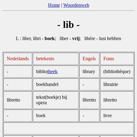
Home
|
Woordenweb
- lib -
L : liber, libri -
boek
; liber -
vrij
; libére - lust hebben
Nederlands
betekenis
Engels
Frans
-
biblio
theek
library
(bibliothèque)
-
boekhandel
-
librairie
tekst(boekje) bij
libretto
libretto
libretto
opera
-
boek
-
livre