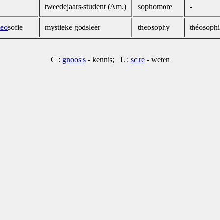
tweedejaars-student (Am.)
sophomore
-
heo
sofie
mystieke godsleer
theosophy
théosophi
G :
gnoosis
- kennis; L :
scire
- weten