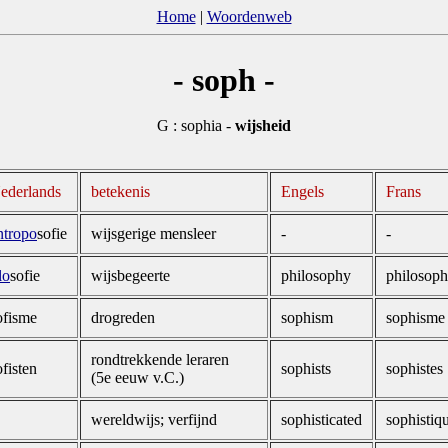
Home
|
Woordenweb
- soph -
G : sophia -
wijsheid
ederlands
betekenis
Engels
Frans
ntropo
sofie
wijsgerige mensleer
-
-
lo
sofie
wijsbegeerte
philosophy
philosoph
ofisme
drogreden
sophism
sophisme
rondtrekkende leraren
ofisten
sophists
sophistes
(5e eeuw v.C.)
wereldwijs; verfijnd
sophisticated
sophistiq