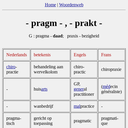
Home
|
Woordenweb
- pragm - , - prakt -
G : pragma -
daad
; praxis - bezigheid
Nederlands
betekenis
Engels
Frans
chiro
­
behande­ling aan
chiro­
chiro­praxie
practie
wervel­kolom
practic
GP,
(
méd
ecin
-
huis
arts
gener
al
généraliste)
practitioner
-
wanbedrijf
mal
practice
-
pragma­
gericht op
pragmati­
pragmatic
tisch
toepassing
que