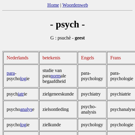
Home
|
Woordenweb
- psych -
G : psuchè -
geest
Nederlands
betekenis
Engels
Frans
studie van
para
­
para-
para-
para
norm
ale
psycho
log
ie
psychology
psychologie
begaafdheid
psych
iatr
ie
zielgeneeskunde
psychiatry
psychiatrie
psycho-
psycho
ana
lys
e
zielsontleding
psychanalys
analysis
psycho
log
ie
zielkunde
psychology
psychologie