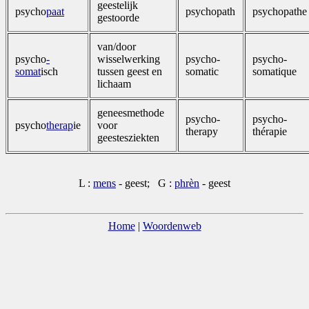
geestelijk
psycho
paat
psychopath
psychopathe
gestoorde
van/door
psycho
­
wisselwerking
psycho-
psycho-
somat
isch
tussen geest en
somatic
somatique
lichaam
geneesmethode
psycho-
psycho-
psycho
therap
ie
voor
therapy
thérapie
geestesziekten
L :
mens
- geest; G :
phrèn
- geest
Home
|
Woordenweb