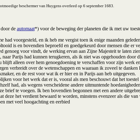
grootmoedige beschermer van Huygens overleed op 6 september 1683.
d door de
automaat
*) voor de beweging der planeten die ik met uw toe
 had voorgesteld, en ik heb me vergist toen ik enige maanden geleden
 voltooid is en bovendien beproefd en goedgekeurd door mensen die er v
 genoeg voor vindt, de werking ervan aan Zijne Majesteit te laten zie
id, naar Parijs had kunnen terugkeren, als ik niet was opgehouden door di
jft alleen over hem genoegdoening te verschaffen voor zijn werk en d
rgen verbreidt over de wetenschappen en waaraan ik zoveel te danken he
aker, en de rest voor wat ik er hier en in Parijs aan heb uitgegeven.
 blijken voor het werk dat er is, vooral als men beschouwt dat het toest
chzelf had, als wegens verscheidene andere uitmuntende hoedanigheden d
 deze brief te voegen. Ik ben bovendien begonnen met een andere uitgebre
 dat deze het verdient bewaard te worden, minstens evenzeer als die va
ben met veel hoogachting en eerbied