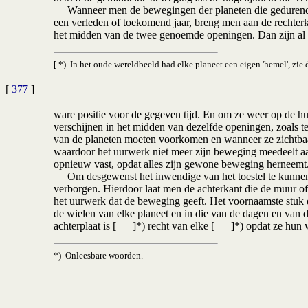
Wanneer men de bewegingen der planeten die gedurende v
een verleden of toekomend jaar, breng men aan de rechterk
het midden van de twee genoemde openingen. Dan zijn al 
[ *) In het oude wereldbeeld had elke planeet een eigen 'hemel', zie d
[
377
]
ware positie voor de gegeven tijd. En om ze weer op de hui
verschijnen in het midden van dezelfde openingen, zoals 
van de planeten moeten voorkomen en wanneer ze zichtbaar
waardoor het uurwerk niet meer zijn beweging meedeelt aa
opnieuw vast, opdat alles zijn gewone beweging herneemt
Om desgewenst het inwendige van het toestel te kunnen zi
verborgen. Hierdoor laat men de achterkant die de muur of
het uurwerk dat de beweging geeft. Het voornaamste stuk dat
de wielen van elke planeet en in die van de dagen en van d
achterplaat is [ ]*) recht van elke [ ]*) opdat ze hun 
*) Onleesbare woorden.