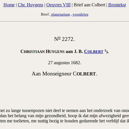
Home
|
Chr. Huygens
|
Oeuvres VIII
| Brief aan Colbert |
Brontekst
Brief ,
planetarium
,
voordelen
o
N
2272.
1
C
H
aan J. B.
C
.
HRISTIAAN
UYGENS
OLBERT
)
27 augustus 1682.
Aan Monseigneur C
.
OLBERT
met zo lange tussenpozen niet deel te nemen aan het onderzoek van onz
 dan het belang van mijn gezondheid, hoop ik dat mijn afwezigheid geen
hten me toelieten, me nuttig bezig te houden gedurende het verblijf dat i