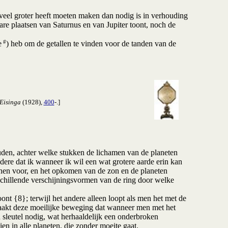
eel groter heeft moeten maken dan nodig is in verhouding
bare plaatsen van Saturnus en van Jupiter toont, noch de
#
e
) heb om de getallen te vinden voor de tanden van de
Eisinga
(1928),
400
-.]
ouden, achter welke stukken de lichamen van de planeten
dere dat ik wanneer ik wil een wat grotere aarde erin kan
oenen voor, en het opkomen van de zon en de planeten
schillende verschijningsvormen van de ring door welke
nt {8}; terwijl het andere alleen loopt als men het met de
 maakt deze moeilijke beweging dat wanneer men met het
 sleutel nodig, wat herhaaldelijk een onderbroken
en in alle planeten, die zonder moeite gaat.