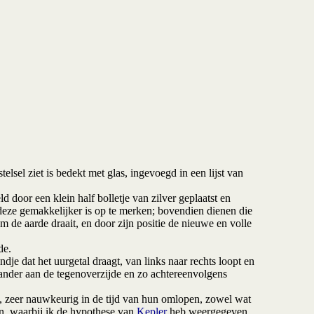
sel ziet is bedekt met glas, ingevoegd in een lijst van
oor een klein half bolletje van zilver geplaatst en
 deze gemakkelijker is op te merken; bovendien dienen die
 de aarde draait, en door zijn positie de nieuwe en volle
de.
je dat het uurgetal draagt, van links naar rechts loopt en
 ander aan de tegenoverzijde en zo achtereenvolgens
, zeer nauwkeurig in de tijd van hun omlopen, zowel wat
en, waarbij ik de hypothese van
Kepler
heb weergegeven.