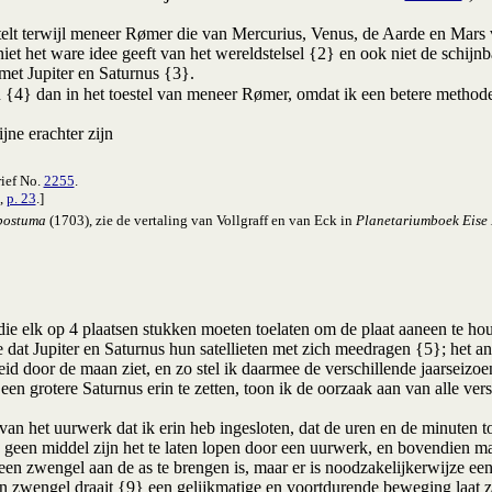
lt terwijl meneer Rømer die van Mercurius, Venus, de Aarde en Mars v
 niet het ware idee geeft van het wereldstelsel {2} en ook niet de schijn
et Jupiter en Saturnus {3}.
n {4} dan in het toestel van meneer Rømer, omdat ik een betere method
ne erachter zijn
rief No.
2255
.
2,
p. 23
.]
postuma
(1703), zie de vertaling van Vollgraff en van Eck in
Planetariumboek Eise 
 die elk op 4 plaatsen stukken moeten toelaten om de plaat aaneen te h
dat Jupiter en Saturnus hun satellieten met zich meedragen {5}; het an
eid door de maan ziet, en zo stel ik daarmee de verschillende jaarseiz
n grotere Saturnus erin te zetten, toon ik de oorzaak aan van alle ver
 het uurwerk dat ik erin heb ingesloten, dat de uren en de minuten too
ijna geen middel zijn het te laten lopen door een uurwerk, en bovendien
een zwengel aan de as te brengen is, maar er is noodzakelijkerwijze een
en zwengel draait {9} een gelijkmatige en voortdurende beweging laat zi