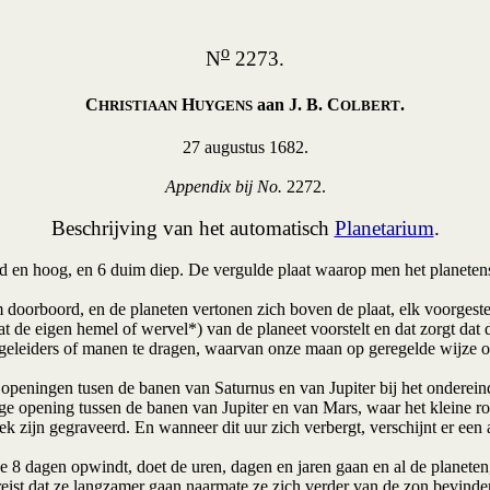
o
N
2273.
C
H
aan J. B. C
.
HRISTIAAN
UYGENS
OLBERT
27 augustus 1682.
Appendix bij No.
2272.
Beschrijving van het automatisch
Planetarium
.
en hoog, en 6 duim diep. De vergulde plaat waarop men het planetenstel
boord, en de planeten vertonen zich boven de plaat, elk voorgesteld d
t de eigen hemel of wervel*) van de planeet voorstelt en dat zorgt dat
egeleiders of manen te dragen, waarvan onze maan op geregelde wijze om
peningen tusen de banen van Saturnus en van Jupiter bij het onderein
 opening tussen de banen van Jupiter en van Mars, waar het kleine rond
ek zijn gegraveerd. En wanneer dit uur zich verbergt, verschijnt er een
 8 dagen opwindt, doet de uren, dagen en jaren gaan en al de planeten
reist dat ze langzamer gaan naarmate ze zich verder van de zon bevind