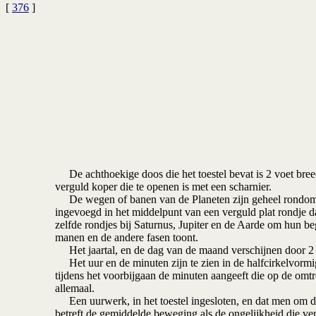
[
376
]
De achthoekige doos die het toestel bevat is 2 voet breed 
verguld koper die te openen is met een scharnier.
De wegen of banen van de Planeten zijn geheel rondom door
ingevoegd in het middelpunt van een verguld plat rondje da
zelfde rondjes bij Saturnus, Jupiter en de Aarde om hun b
manen en de andere fasen toont.
Het jaartal, en de dag van de maand verschijnen door 2 o
Het uur en de minuten zijn te zien in de halfcirkelvormige
tijdens het voorbijgaan de minuten aangeeft die op de omtr
allemaal.
Een uurwerk, in het toestel ingesloten, en dat men om de
betreft de gemiddelde beweging als de ongelijkheid die ve