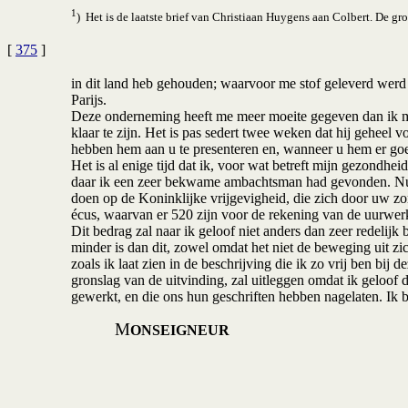
1
) Het is de laatste brief van Christiaan Huygens aan Colbert. De 
[
375
]
in dit land heb gehouden; waarvoor me stof geleverd wer
Parijs.
Deze onderneming heeft me meer moeite gegeven dan ik me
klaar te zijn. Het is pas sedert twee weken dat hij geheel
hebben hem aan u te presenteren en, wanneer u hem er goed
Het is al enige tijd dat ik, voor wat betreft mijn gezondhe
daar ik een zeer bekwame ambachtsman had gevonden. Nu bli
doen op de Koninklijke vrijgevigheid, die zich door uw zo
écus, waarvan er 520 zijn voor de rekening van de uurwerkm
Dit bedrag zal naar ik geloof niet anders dan zeer redelijk
minder is dan dit, zowel omdat het niet de beweging uit zi
zoals ik laat zien in de beschrijving die ik zo vrij ben bij
gronslag van de uitvinding, zal uitleggen omdat ik geloof
gewerkt, en die ons hun geschriften hebben nagelaten. Ik 
M
ONSEIGNEUR