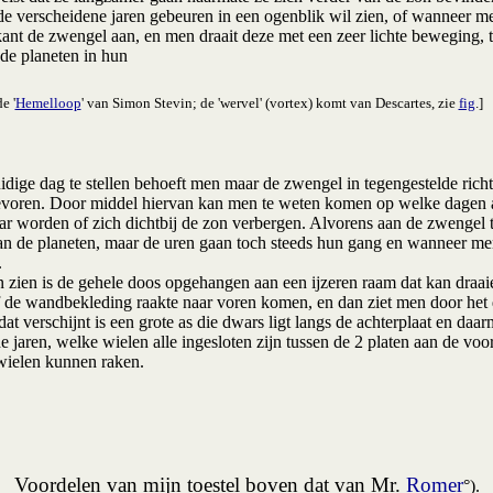
erscheidene jaren gebeuren in een ogenblik wil zien, of wanneer me
ant de zwengel aan, en men draait deze met een zeer lichte beweging, t
de planeten in hun
e '
Hemelloop
' van Simon Stevin; de 'wervel' (vortex) komt van Descartes, zie
fig
.]
dige dag te stellen behoeft men maar de zwengel in tegengestelde richti
tevoren. Door middel hiervan kan men te weten komen op welke dagen al
 worden of zich dichtbij de zon verbergen. Alvorens aan de zwengel te
n de planeten, maar de uren gaan toch steeds hun gang en wanneer me
.
en is de gehele doos opgehangen aan een ijzeren raam dat kan draaien 
 de wandbekleding raakte naar voren komen, en dan ziet men door het de
 verschijnt is een grote as die dwars ligt langs de achterplaat en daar
e jaren, welke wielen alle ingesloten zijn tussen de 2 platen aan de voo
wielen kunnen raken.
Voordelen van mijn toestel boven dat van Mr.
Romer
°).