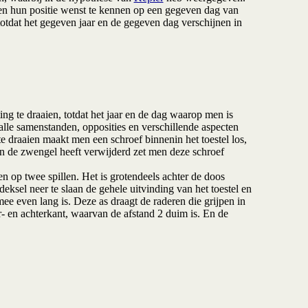
n hun positie wenst te kennen op een gegeven dag van
otdat het gegeven jaar en de gegeven dag verschijnen in
ng te draaien, totdat het jaar en de dag waarop men is
le samenstanden, opposities en verschillende aspecten
 draaien maakt men een schroef binnenin het toestel los,
n de zwengel heeft verwijderd zet men deze schroef
op twee spillen. Het is grotendeels achter de doos
ksel neer te slaan de gehele uitvinding van het toestel en
mee even lang is. Deze as draagt de raderen die grijpen in
r- en achterkant, waarvan de afstand 2 duim is. En de