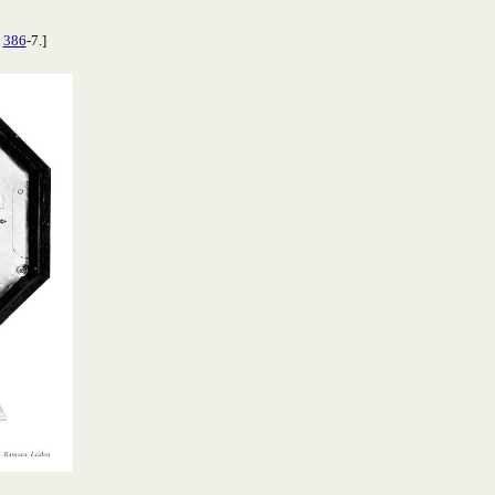
.
386
-7.]