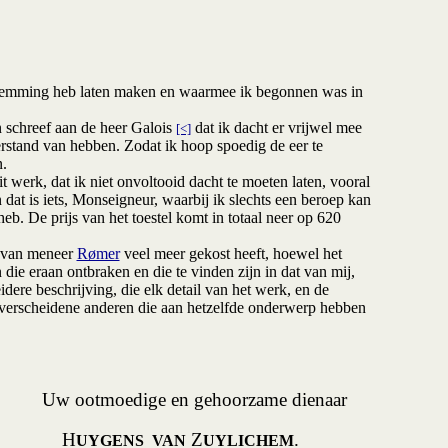
stemming heb laten maken en waarmee ik begonnen was in
 schreef aan de heer Galois
dat ik dacht er vrijwel mee
[<]
erstand van hebben. Zodat ik hoop spoedig de eer te
n.
t werk, dat ik niet onvoltooid dacht te moeten laten, vooral
at is iets, Monseigneur, waarbij ik slechts een beroep kan
b. De prijs van het toestel komt in totaal neer op 620
el van meneer
Rømer
veel meer gekost heeft, hoewel het
ie eraan ontbraken en die te vinden zijn in dat van mij,
idere beschrijving, die elk detail van het werk, en de
n verscheidene anderen die aan hetzelfde onderwerp hebben
Uw ootmoedige en gehoorzame dienaar
H
Z
.
UYGENS VAN
UYLICHEM