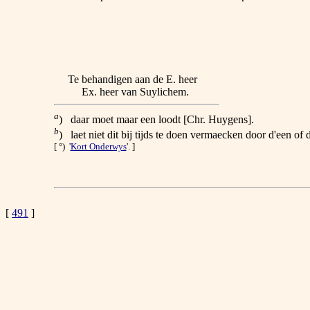
Te behandigen aan de E. heer
Ex. heer van Suylichem.
a
) daar moet maar een loodt [Chr. Huygens].
b
) laet niet dit bij tijds te doen vermaecken door d'een o
[ °) '
Kort Onderwys
'. ]
[
491
]