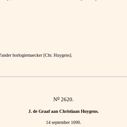
f d'ander horlogiemaecker [Chr. Huygens].
o
N
2620.
J. de Graaf aan Christiaan Huygens.
14 september 1690.