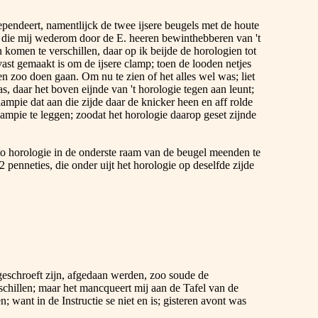
pendeert, namentlijck de twee ijsere beugels met de houte
t, die mij wederom door de E. heeren bewinthebberen van 't
komen te verschillen, daar op ik beijde de horologien tot
st gemaakt is om de ijsere clamp; toen de looden netjes
n zoo doen gaan. Om nu te zien of het alles wel was; liet
as, daar het boven eijnde van 't horologie tegen aan leunt;
lampie dat aan die zijde daar de knicker heen en aff rolde
lampie te leggen; zoodat het horologie daarop geset zijnde
to horologie in de onderste raam van de beugel meenden te
 penneties, die onder uijt het horologie op deselfde zijde
t geschroeft zijn, afgedaan werden, zoo soude de
chillen; maar het mancqueert mij aan de Tafel van de
 want in de Instructie se niet en is; gisteren avont was