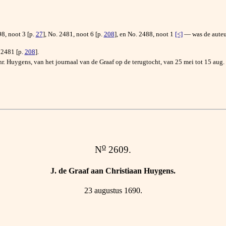
98, noot 3 [p.
27
], No. 2481, noot 6 [p.
208
], en No. 2488, noot 1
[<]
— was de auteur
 2481 [p.
208
].
r. Huygens, van het journaal van de Graaf op de terugtocht, van 25 mei tot 15 aug.
o
N
2609.
J. de Graaf aan Christiaan Huygens.
23 augustus 1690.