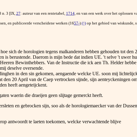
 n. 3 [IX,
27
: auteur van een rentetabel,
1714
, en van een werk over het oplossen v
sen, en publiceerde verscheidene werken (16
57-
)
(^)
op het gebied van wiskunde, s
 hoe sich de horologien tegens malkanderen hebben gehouden tot den 2
en is berustende. Daerom is mijn bede dat indien UE. 't selve 't uwer h
e Heeren Bewinthebbers. Van de Instructie die ick aen Th. Helder hebb
mij deselve oversende.
de dinghen in den sin gekomen, aengaende welcke UE. soon mij lichtelijc
at den 20 April van de Caep vertrocken sijnde, sijn aenteyckeningen om
en heeft aengeteijckent.
en waerin die draeijen geen slijtage gemerckt heeft.
sleten en gebrocken sijn, soo als de horologiemaecker van der Dussen 
op antwoordt te laeten toekomen, welcke verwachtende blijve