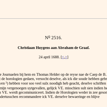
o
N
2516.
Christiaan Huygens aan Abraham de Graaf.
24 april 1688. [
<
,
>
]
er de Journaelen bij hem en Thomas Helder op de reyse nae de Caep de B
nt de horologien gedaen, versocht deselve, als ick die soude hebben g
3
ven
) hebben voor soo veel sulx noodigh heb geacht, deselve schriften 
ot mijn vergenoegen uytgevallen, gelijck VE. misschien sult sien indien h
VE. werdt gecommuniceert. Indien de Horologien weder in zee gesond
ndertusschen recommandere ick VE. derselve bewaeringe en blijve