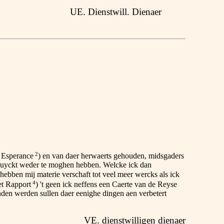
UE. Dienstwill. Dienaer
2
. Esperance
) en van daer herwaerts gehouden, midsgaders
ebruyckt weder te moghen hebben. Welcke ick dan
hebben mij materie verschaft tot veel meer wercks als ick
4
et Rapport
) 't geen ick neffens een Caerte van de Reyse
en werden sullen daer eenighe dingen aen verbetert
VE. dienstwilligen dienaer