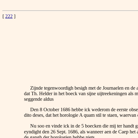
[
222
]
Zijnde tegenwoordigh besigh met de Journaelen en de a
dat Th. Helder in het boeck van sijne uijtreekeningen als me
seggende aldus
Den 8 October 1686 hebbe ick wederom de eerste observat
dito deses, dat het horologie A quam stil te staen, waervan
Nu soo en vinde ick in de 5 boecken die mij ter handt ge
eyndight den 26 Sept. 1686, als wanneer aen de Caep het a
de gangh der horologien hebbe niets