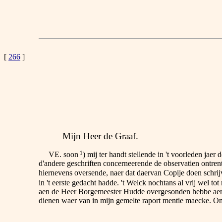
[
266
]
Mijn Heer de Graaf.
1
VE. soon
) mij ter handt stellende in 't voorleden ja
d'andere geschriften concerneerende de observatien ontre
hiernevens oversende, naer dat daervan Copije doen schrij
in 't eerste gedacht hadde. 't Welck nochtans al vrij wel t
aen de Heer Borgemeester Hudde overgesonden hebbe aen 
dienen waer van in mijn gemelte raport mentie maecke. O