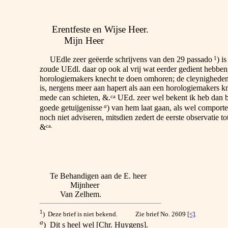
Erentfeste en Wijse Heer.
Mijn Heer
1
UEdle zeer geëerde schrijvens van den 29 passado
) i
zoude UEdl. daar op ook al vrij wat eerder gedient hebben
horologiemakers knecht te doen omhoren; de cleynighede
is, nergens meer aan hapert als aan een horologiemakers kn
ca
mede can schieten, &.
UEd. zeer wel bekent ik heb dan b
a
goede getuijgenisse
) van hem laat gaan, als wel comporte
noch niet adviseren, mitsdien zedert de eerste observatie 
ca.
&
Te Behandigen aan de E. heer
Mijnheer
Van Zelhem.
1
) Deze brief is niet bekend. Zie brief No. 2609
[<]
.
a
) Dit s heel wel [Chr. Huygens].