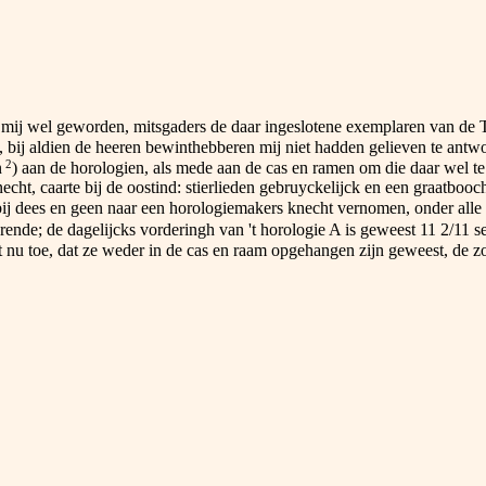
s mij wel geworden, mitsgaders de daar ingeslotene exemplaren van de Ta
, bij aldien de heeren bewinthebberen mij niet hadden gelieven te antw
2
n
) aan de horologien, als mede aan de cas en ramen om die daar wel te d
echt, caarte bij de oostind: stierlieden gebruyckelijck en een graatboo
ij dees en geen naar een horologiemakers knecht vernomen, onder alle 
rende; de dagelijcks vorderingh van 't horologie A is geweest 11 2/11 
tot nu toe, dat ze weder in de cas en raam opgehangen zijn geweest, de z