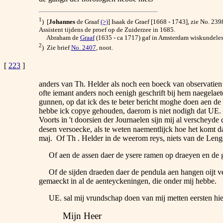
1
) [
Johannes
de Graaf
(>)
] Isaak de Graef [1668 - 1743], zie No. 2398
Assistent tijdens de proef op de Zuiderzee in 1685.
Abraham de
Graaf
(1635 - ca 1717) gaf in Amsterdam wiskundeles
2
) Zie brief
No. 2407
, noot.
[
223
]
anders van Th. Helder als noch een boeck van observatien
ofte iemant anders noch eenigh geschrift bij hem naegelaet
gunnen, op dat ick des te beter bericht moghe doen aen d
hebbe ick copye gehouden, daerom is niet nodigh dat UE. 
Voorts in 't doorsien der Journaelen sijn mij al verschey
desen versoecke, als te weten naementlijck hoe het komt d
maj. Of Th . Helder in de weerom reys, niets van de Lengd
Of aen de assen daer de ysere ramen op draeyen en de gat
Of de sijden draeden daer de pendula aen hangen oijt ver
gemaeckt in al de aenteyckeningen, die onder mij hebbe.
UE. sal mij vrundschap doen van mij metten eersten hier
Mijn Heer