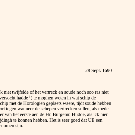
28 Sept. 1690
iet twijfelde of het vertreck en soude noch soo ras niet
1
 versocht hadde
) te moghen weten in wat schip de
 schip met de Horologien geplaets waere, tijdt soude hebben
ort tegen wanneer de schepen vertrecken sullen, als mede
er van het eerste aen de Hr. Burgemr. Hudde, als ick hier
 tijdingh te konnen hebben. Het is seer goed dat UE een
enomen sijn.