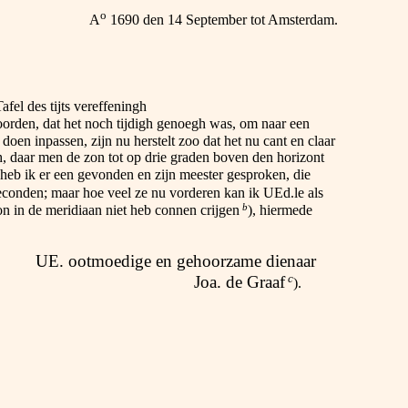
o
A
1690 den 14 September tot Amsterdam.
fel des tijts vereffeningh
oorden, dat het noch tijdigh genoegh was, om naar een
oen inpassen, zijn nu herstelt zoo dat het nu cant en claar
ch, daar men de zon tot op drie graden boven den horizont
heb ik er een gevonden en zijn meester gesproken, die
seconden; maar hoe veel ze nu vorderen kan ik UEd.le als
b
on in de meridiaan niet heb connen crijgen
), hiermede
UE. ootmoedige en gehoorzame dienaar
c
Joa. de Graaf
).