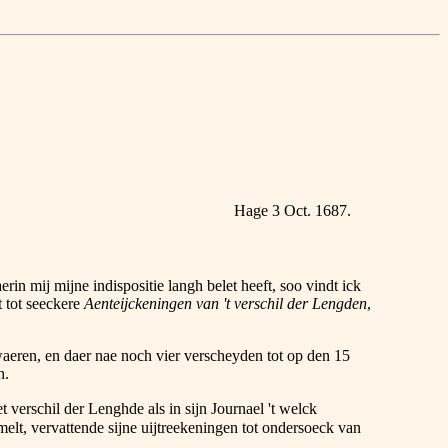
Hage 3 Oct. 1687.
rin mij mijne indispositie langh belet heeft, soo vindt ick
t tot seeckere
Aenteijckeningen van 't verschil der Lengden
,
eren, en daer nae noch vier verscheyden tot op den 15
n.
t verschil der Lenghde als in sijn Journael 't welck
elt, vervattende sijne uijtreekeningen tot ondersoeck van