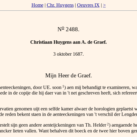
Home
|
Chr. Huygens
|
Oeuvres IX
|
>
o
N
2488.
Christiaan Huygens aan A. de Graef.
3 oktober 1687.
Mijn Heer de Graef.
1
enteeckeningen, door UE. soon
) aen mij behandigt te examineren, wae
de in de copije die hij daer van in 't net geschreven heeft, sich refereer
ien genomen uijt een selfde kamer alwaer de horologien geplaetst wa
 de reden bekent staen in de aenteeckeningen van 't verschil der Lengde
2
stelt sijn geen andere aenteijckeningen van Th. Helder
) aengaende he
ncker lieten vallen. Want behalven dit boeck en de twee hier boven gem