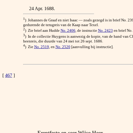
24 Apr. 1688.
1
) Johannes de Graaf en niet Isaac — zoals gezegd is in brief No. 23
gedurende de terugreis van de Kaap naar Texel.
2
) Zie brief aan Hudde
No. 2406
, de instructie
No. 2423
en brief No.
3
) In de collectie Huygens is aanwezig de kopie, van de hand van Ch
heenreis, die duurde van 24 mei tot 26 sept. 1686.
4
) Zie
No. 2519
, en
No. 2520
[aanvulling bij instructie].
[
467
]
Erentfeste en seer Wijse Heer.