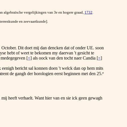
an algebraïsche vergelijkingen van 3e en hogere graad,
1732
.
terrenkunde en zeevaartkunde].
 October. Dit doet mij dan dencken dat of onder UE. soon
uyse hebt of weet te bekomen my daervan 't gesicht te
e medegegeven [
<
] als oock van den tocht naer Candia [
<
]
k eenigh bericht sal konnen doen 't welck dan op hem mits
e
trent de gangh der horologien eerst beginnen met den 25.
mij heeft verhaelt. Want hier van en sie ick geen gewagh