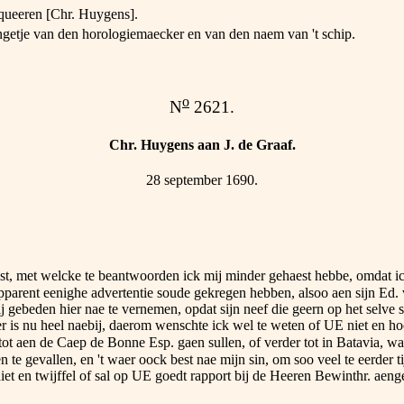
nqueeren [Chr. Huygens].
ngetje van den horologiemaecker en van den naem van 't schip.
o
N
2621.
Chr. Huygens aan J. de Graaf.
28 september 1690.
 met welcke te beantwoorden ick mij minder gehaest hebbe, omdat ick n
pparent eenighe advertentie soude gekregen hebben, alsoo aen sijn Ed.
j gebeden hier nae te vernemen, opdat sijn neef die geern op het selve
r is nu heel naebij, daerom wenschte ick wel te weten of UE niet en ho
ot aen de Caep de Bonne Esp. gaen sullen, of verder tot in Batavia, wa
n te gevallen, en 't waer oock best nae mijn sin, om soo veel te eerder
t en twijffel of sal op UE goedt rapport bij de Heeren Bewinthr. aeng