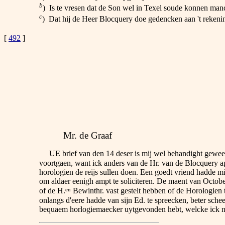
b
) Is te vresen dat de Son wel in Texel soude konnen ma
c
) Dat hij de Heer Blocquery doe gedencken aan 't rekeni
[
492
]
Mr. de Graaf
UE brief van den 14 deser is mij wel behandight geweest,
voortgaen, want ick anders van de Hr. van de Blocquery a
horologien de reijs sullen doen. Een goedt vriend hadde mi
om aldaer eenigh ampt te soliciteren. De maent van Octobe
en
of de H.
Bewinthr. vast gestelt hebben of de Horologien t
onlangs d'eere hadde van sijn Ed. te spreecken, beter schee
bequaem horlogiemaecker uytgevonden hebt, welcke ick nie