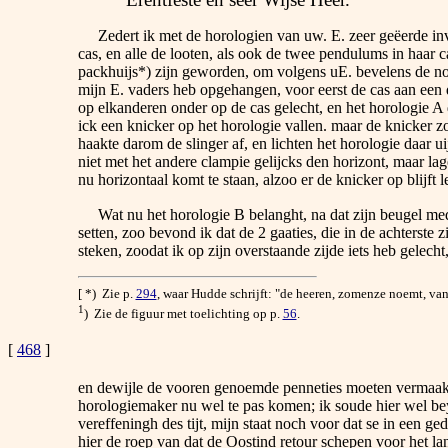
Zedert ik met de horologien van uw. E. zeer geëerde inven
cas, en alle de looten, als ook de twee pendulums in haar 
packhuijs*) zijn geworden, om volgens uE. bevelens de nodi
mijn E. vaders heb opgehangen, voor eerst de cas aan een 
op elkanderen onder op de cas gelecht, en het horologie A 
ick een knicker op het horologie vallen. maar de knicker zoo
haakte darom de slinger af, en lichten het horologie daar ui
niet met het andere clampie gelijcks den horizont, maar lag
nu horizontaal komt te staan, alzoo er de knicker op blijft 
Wat nu het horologie B belanght, na dat zijn beugel m
setten, zoo bevond ik dat de 2 gaaties, die in de achterste
steken, zoodat ik op zijn overstaande zijde iets heb gelech
[ *) Zie p.
294
, waar Hudde schrijft: "de heeren, zomenze noemt, van
1
) Zie de figuur met toelichting op p.
56
.
[
468
]
en dewijle de vooren genoemde penneties moeten vermaa
horologiemaker nu wel te pas komen; ik soude hier wel be
vereffeningh des tijt, mijn staat noch voor dat se in een g
hier de roep van dat de Oostind retour schepen voor het la