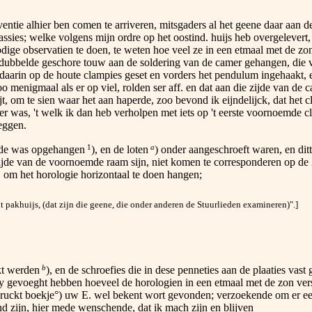
tie alhier ben comen te arriveren, mitsgaders al het geene daar aan de
cassies; welke volgens mijn ordre op het oostind. huijs heb overgelever
ge observatien te doen, te weten hoe veel ze in een etmaal met de zon 
dubbelde geschore touw aan de soldering van de camer gehangen, die va
daarin op de houte clampies geset en vorders het pendulum ingehaakt, e
 menigmaal als er op viel, rolden ser aff. en dat aan die zijde van de c
jt, om te sien waar het aan haperde, zoo bevond ik eijndelijck, dat het c
er was, 't welk ik dan heb verholpen met iets op 't eerste voornoemde c
leggen.
1
a
ede was opgehangen
), en de loten
) onder aangeschroeft waren, en dit
 zijde van de voornoemde raam sijn, niet komen te corresponderen op de 2
t, om het horologie horizontaal te doen hangen;
t pakhuijs, (dat zijn die geene, die onder anderen de Stuurlieden examineren)".]
b
kt werden
), en de schroefies die in dese penneties aan de plaaties vas
y gevoeght hebben hoeveel de horologien in een etmaal met de zon vers
edruckt boekje°) uw E. wel bekent wort gevonden; verzoekende om er een;
nd zijn, hier mede wenschende, dat ik mach zijn en blijven