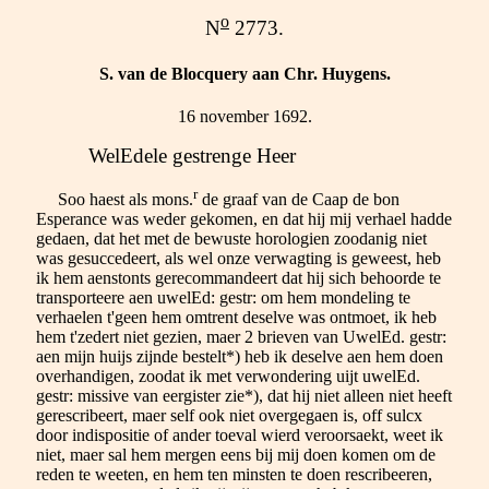
o
N
2773.
S. van de Blocquery aan Chr. Huygens.
16 november 1692.
WelEdele gestrenge Heer
r
Soo haest als mons.
de graaf van de Caap de bon
Esperance was weder gekomen, en dat hij mij verhael hadde
gedaen, dat het met de bewuste horologien zoodanig niet
was gesuccedeert, als wel onze verwagting is geweest, heb
ik hem aenstonts gerecommandeert dat hij sich behoorde te
transporteere aen uwelEd: gestr: om hem mondeling te
verhaelen t'geen hem omtrent deselve was ontmoet, ik heb
hem t'zedert niet gezien, maer 2 brieven van UwelEd. gestr:
aen mijn huijs zijnde bestelt*) heb ik deselve aen hem doen
overhandigen, zoodat ik met verwondering uijt uwelEd.
gestr: missive van eergister zie*), dat hij niet alleen niet heeft
gerescribeert, maer self ook niet overgegaen is, off sulcx
door indispositie of ander toeval wierd veroorsaekt, weet ik
niet, maer sal hem mergen eens bij mij doen komen om de
reden te weeten, en hem ten minsten te doen rescribeeren,