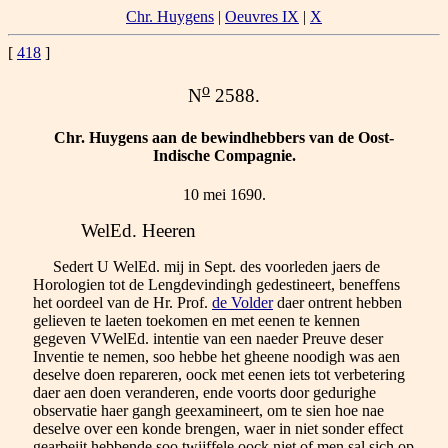
Chr. Huygens
|
Oeuvres IX
|
X
[
418
]
o
N
2588.
Chr. Huygens aan de bewindhebbers van de Oost-
Indische Compagnie.
10 mei 1690.
WelEd. Heeren
Sedert U WelEd. mij in Sept. des voorleden jaers de
Horologien tot de Lengdevindingh gedestineert, beneffens
het oordeel van de Hr. Prof.
de Volder
daer ontrent hebben
gelieven te laeten toekomen en met eenen te kennen
gegeven VWelEd. intentie van een naeder Preuve deser
Inventie te nemen, soo hebbe het gheene noodigh was aen
deselve doen repareren, oock met eenen iets tot verbetering
daer aen doen veranderen, ende voorts door gedurighe
observatie haer gangh geexamineert, om te sien hoe nae
deselve over een konde brengen, waer in niet sonder effect
gearbeijt hebbende soo twijffele oock niet of men sal sich op