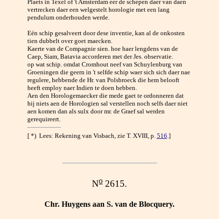
Plaets in Texel of 't Amsterdam eer de schepen daer van daen
vertrecken daer een welgestelt horologie met een lang
pendulum onderhouden werde.
Eén schip gesalveert door dese inventie, kan al de onkosten
tien dubbelt over goet maecken.
Kaerte van de Compagnie sien. hoe haer lengdens van de
Caep, Siam, Batavia accorderen met der Jes. observatie.
op wat schip. omdat Cromhout neef van Schuylenburg van
Groeningen die geern in 't selfde schip waer sich sich daer nae
regulere, hebbende de Hr. van Polsbroeck die hem belooft
heeft employ naer Indien te doen hebben.
Aen den Horologemaecker die mede gaet te ordonneren dat
hij niets aen de Horologien sal verstellen noch selfs daer niet
aen komen dan als sulx door mr. de Graef sal werden
gerequireert.
[ *) Lees: Rekening van Visbach, zie T. XVIII, p.
516
.]
o
N
2615.
Chr. Huygens aan S. van de Blocquery.