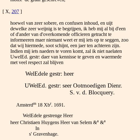
[ X,
207
]
hoewel van zeer sobere, en confusen inhoud, en uijt
dewelke zeer weijnig is te begrijpen, ik heb mij al bij d'een
of d'ander van d'overkomende officieren getracht te
informeeren maer niemant weet er mij iets op te seggen, zoo
dat wij hiermede, soot schijnt, een jaer ten achteren zijn.
Indien mij iets naeders te voren komt, zal ik niet naelaten
UwelEd. gestr: daer van kennisse te geven en waermede
met veel respect zal blijven
WelEdele gestr: heer
UWelEd. gestr: seer Ootmoedigen Dienr.
S. v. d. Blocquery.
m
r
Amsterd
18 Xb
. 1691.
WelEdele gestrenge Heer
a
a
heer Christiaen Huygens Heer van Selem &
&
In
s' Gravenhage.