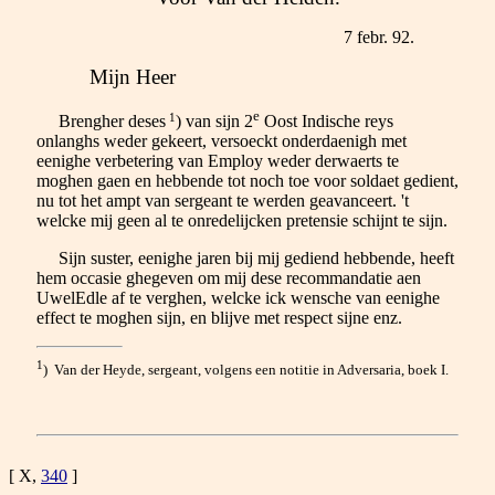
7 febr. 92.
Mijn Heer
e
1
Brengher deses
) van sijn 2
Oost Indische reys
onlanghs weder gekeert, versoeckt onderdaenigh met
eenighe verbetering van Employ weder derwaerts te
moghen gaen en hebbende tot noch toe voor soldaet gedient,
nu tot het ampt van sergeant te werden geavanceert. 't
welcke mij geen al te onredelijcken pretensie schijnt te sijn.
Sijn suster, eenighe jaren bij mij gediend hebbende, heeft
hem occasie ghegeven om mij dese recommandatie aen
UwelEdle af te verghen, welcke ick wensche van eenighe
effect te moghen sijn, en blijve met respect sijne enz.
1
) Van der Heyde, sergeant, volgens een notitie in Adversaria, boek I.
[ X,
340
]