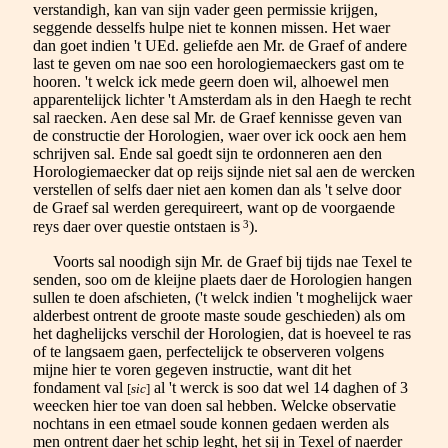
verstandigh, kan van sijn vader geen permissie krijgen,
seggende desselfs hulpe niet te konnen missen. Het waer
dan goet indien 't UEd. geliefde aen Mr. de Graef of andere
last te geven om nae soo een horologiemaeckers gast om te
hooren. 't welck ick mede geern doen wil, alhoewel men
apparentelijck lichter 't Amsterdam als in den Haegh te recht
sal raecken. Aen dese sal Mr. de Graef kennisse geven van
de constructie der Horologien, waer over ick oock aen hem
schrijven sal. Ende sal goedt sijn te ordonneren aen den
Horologiemaecker dat op reijs sijnde niet sal aen de wercken
verstellen of selfs daer niet aen komen dan als 't selve door
de Graef sal werden gerequireert, want op de voorgaende
3
reys daer over questie ontstaen is
).
Voorts sal noodigh sijn Mr. de Graef bij tijds nae Texel te
senden, soo om de kleijne plaets daer de Horologien hangen
sullen te doen afschieten, ('t welck indien 't moghelijck waer
alderbest ontrent de groote maste soude geschieden) als om
het daghelijcks verschil der Horologien, dat is hoeveel te ras
of te langsaem gaen, perfectelijck te observeren volgens
mijne hier te voren gegeven instructie, want dit het
fondament val
al 't werck is soo dat wel 14 daghen of 3
[
sic
]
weecken hier toe van doen sal hebben. Welcke observatie
nochtans in een etmael soude konnen gedaen werden als
men ontrent daer het schip leght, het sij in Texel of naerder