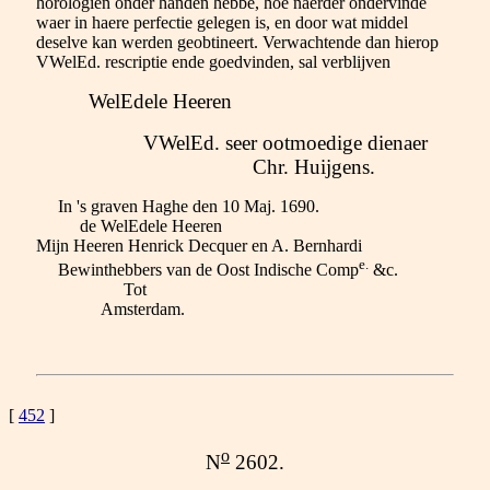
horologien onder handen hebbe, hoe naerder ondervinde
waer in haere perfectie gelegen is, en door wat middel
deselve kan werden geobtineert. Verwachtende dan hierop
VWelEd. rescriptie ende goedvinden, sal verblijven
WelEdele Heeren
VWelEd. seer ootmoedige dienaer
Chr. Huijgens.
In 's graven Haghe den 10 Maj. 1690.
de WelEdele Heeren
Mijn Heeren Henrick Decquer en A. Bernhardi
e.
Bewinthebbers van de Oost Indische Comp
&c.
Tot
Amsterdam.
[
452
]
o
N
2602.