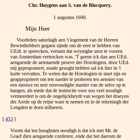
Chr. Huygens aan S. van de Blocquery.
1 augustus 1690.
Mijn Heer
Voorleden saturdagh aen 't logement van de Heeren
Bewinthebbers gegaen sijnde om de eere te hebben van
UEdt. te spreecken, vernam dat weynighe uren te vooren
van Amsterdam vertrocken was. 'T geene ick dan aen UEd.
aengaende de aenstaende proeve der Horologien, door UEd.
mij geproponeert, soude geseght hebben sal ick hier in 't
korte vervatten. Te weten dat de Horologien in staet sijn en
geapproprieert om iets naeder te proberen ten aensien van
een nieuwe en seer eenvoudighe manier van de selve op te
hangen, als mede dat de instructie voor soo veel noodigh
vermeerdert is om de ongelijckheydt van wegen het draeyen
der Aerde op de reijse waer te nemen en in de rekeningh der
Lengden te doen influeren.
[
453
]
Voorts dat ten hooghsten noodigh is dat ick met Mr. de
Graef dien aengaende conferere, ende dat het daerom de