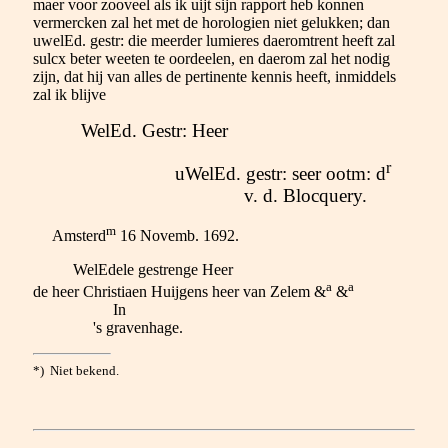
maer voor zooveel als ik uijt sijn rapport heb konnen
vermercken zal het met de horologien niet gelukken; dan
uwelEd. gestr: die meerder lumieres daeromtrent heeft zal
sulcx beter weeten te oordeelen, en daerom zal het nodig
zijn, dat hij van alles de pertinente kennis heeft, inmiddels
zal ik blijve
WelEd. Gestr: Heer
r
uWelEd. gestr: seer ootm: d
v. d. Blocquery.
m
Amsterd
16 Novemb. 1692.
WelEdele gestrenge Heer
a
a
de heer Christiaen Huijgens heer van Zelem &
&
In
's gravenhage.
*) Niet bekend.