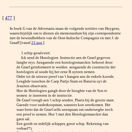
[
477
]
In boek G van de Adversaria staan de volgende notities van Huygens,
waarschijnlijk om te dienen als memorandum bij zijn correspondentie
met de bewindhebbers van de Oost-Indische Compagnie en met J. de
Graaff [vanaf
23 aug.
].
1 schip gesalveert.
Ick send de Horologien. Instructie aen de Graef gegeven.
langhe reys. Aengaende een horologiemaecker. behoort door
de Graef geinformeert te worden. aengaende de constructie der
horologien al soude hij het eene B uyteen nemen.
Ordre tot de nieuwe proef van 't hangen aen de enkele koorde.
Lenghde tusschen de Caep Parijs Siam en Batavia uyt de
Jesuiten observatie.
Hoe de Horologien gangh door de hooghte van de Son te
nemen. te insereren in de instructie.
De Graef vroegh aen 't schip senden. Plaets bij de groote mast.
Gaende voor onderkoopman, wanneer kon weerkomen. Het
waer beter dat de Graef selfs weerquam om onderweghe noch
een proef te nemen. Hoe 't met den Horologiemaecker dan
gaen sal.
Een goedt en redelijk schipper, groot schip. Rekening van
verbael*).