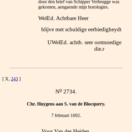
door den brief van Schipper Verbrugge was
gekomen, aengaende mijn horologies.
WelEd. Achtbare Heer
blijve met schuldige eerbiedigheydt
UWelEd. achtb. seer ootmoedige
die.r
[ X,
243
]
o
N
2734.
Chr. Huygens aan S. van de Blocquery.
7 februari 1692.
Voor Van der Heiden.