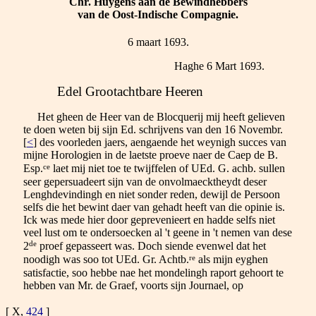
Chr. Huygens aan de Bewindhebbers
van de Oost-Indische Compagnie.
6 maart 1693.
Haghe 6 Mart 1693.
Edel Grootachtbare Heeren
Het gheen de Heer van de Blocquerij mij heeft gelieven
te doen weten bij sijn Ed. schrijvens van den 16 Novembr.
[
<
] des voorleden jaers, aengaende het weynigh succes van
mijne Horologien in de laetste proeve naer de Caep de B.
ce
Esp.
laet mij niet toe te twijffelen of UEd. G. achb. sullen
seer gepersuadeert sijn van de onvolmaecktheydt deser
Lenghdevindingh en niet sonder reden, dewijl de Persoon
selfs die het bewint daer van gehadt heeft van die opinie is.
Ick was mede hier door geprevenieert en hadde selfs niet
veel lust om te ondersoecken al 't geene in 't nemen van dese
de
2
proef gepasseert was. Doch siende evenwel dat het
re
noodigh was soo tot UEd. Gr. Achtb.
als mijn eyghen
satisfactie, soo hebbe nae het mondelingh raport gehoort te
hebben van Mr. de Graef, voorts sijn Journael, op
[ X,
424
]