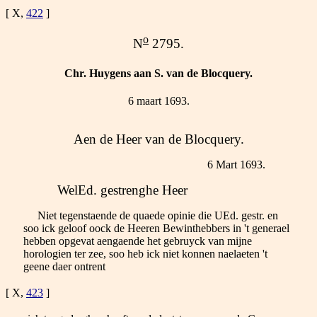
[ X,
422
]
o
N
2795.
Chr. Huygens aan S. van de Blocquery.
6 maart 1693.
Aen de Heer van de Blocquery.
6 Mart 1693.
WelEd. gestrenghe Heer
Niet tegenstaende de quaede opinie die UEd. gestr. en
soo ick geloof oock de Heeren Bewinthebbers in 't generael
hebben opgevat aengaende het gebruyck van mijne
horologien ter zee, soo heb ick niet konnen naelaeten 't
geene daer ontrent
[ X,
423
]