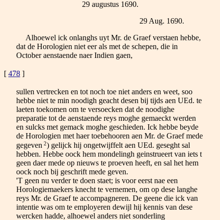
29 augustus 1690.
29 Aug. 1690.
Alhoewel ick onlanghs uyt Mr. de Graef verstaen hebbe,
dat de Horologien niet eer als met de schepen, die in
October aenstaende naer Indien gaen,
[
478
]
sullen vertrecken en tot noch toe niet anders en weet, soo
hebbe niet te min noodigh geacht desen bij tijds aen UEd. te
laeten toekomen om te versoecken dat de noodighe
preparatie tot de aenstaende reys moghe gemaeckt werden
en sulcks met gemack moghe geschieden. Ick hebbe beyde
de Horologien met haer toebehooren aen Mr. de Graef mede
2
gegeven
) gelijck hij ongetwijffelt aen UEd. geseght sal
hebben. Hebbe oock hem mondelingh geinstrueert van iets t
geen daer mede op nieuws te proeven heeft, en sal het hem
oock noch bij geschrift mede geven.
'T geen nu verder te doen staet; is voor eerst nae een
Horologiemaekers knecht te vernemen, om op dese langhe
reys Mr. de Graef te accompagneren. De geene die ick van
intentie was om te employeren dewijl hij kennis van dese
wercken hadde, alhoewel anders niet sonderling