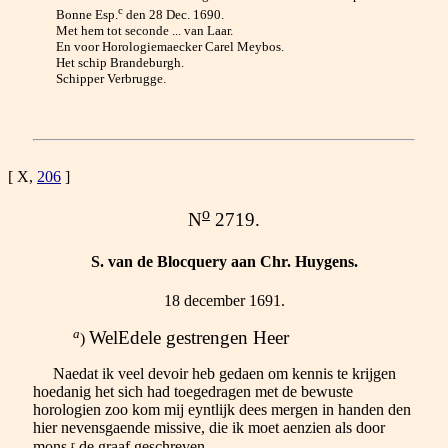
c
Bonne Esp.
den 28 Dec. 1690.
Met hem tot seconde ... van Laar.
En voor Horologiemaecker Carel Meybos.
Het schip Brandeburgh.
Schipper Verbrugge.
[ X,
206
]
o
N
2719.
S. van de Blocquery aan Chr. Huygens.
18 december 1691.
a
WelEdele gestrengen Heer
)
Naedat ik veel devoir heb gedaen om kennis te krijgen
hoedanig het sich had toegedragen met de bewuste
horologien zoo kom mij eyntlijk dees mergen in handen den
hier nevensgaende missive, die ik moet aenzien als door
r
mons.
de graaf geschreven,