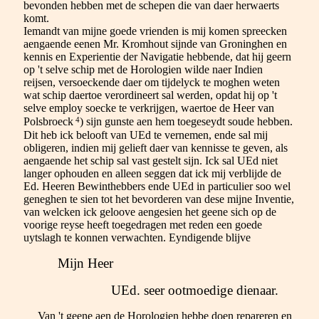
bevonden hebben met de schepen die van daer herwaerts
komt.
Iemandt van mijne goede vrienden is mij komen spreecken
aengaende eenen Mr. Kromhout sijnde van Groninghen en
kennis en Experientie der Navigatie hebbende, dat hij geern
op 't selve schip met de Horologien wilde naer Indien
reijsen, versoeckende daer om tijdelyck te moghen weten
wat schip daertoe verordineert sal werden, opdat hij op 't
selve employ soecke te verkrijgen, waertoe de Heer van
4
Polsbroeck
) sijn gunste aen hem toegeseydt soude hebben.
Dit heb ick belooft van UEd te vernemen, ende sal mij
obligeren, indien mij gelieft daer van kennisse te geven, als
aengaende het schip sal vast gestelt sijn. Ick sal UEd niet
langer ophouden en alleen seggen dat ick mij verblijde de
Ed. Heeren Bewinthebbers ende UEd in particulier soo wel
geneghen te sien tot het bevorderen van dese mijne Inventie,
van welcken ick geloove aengesien het geene sich op de
voorige reyse heeft toegedragen met reden een goede
uytslagh te konnen verwachten. Eyndigende blijve
Mijn Heer
UEd. seer ootmoedige dienaar.
Van 't geene aen de Horologien hebbe doen repareren en