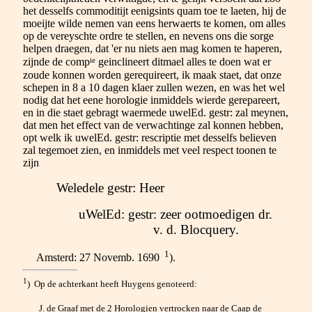
het desselfs commoditijt eenigsints quam toe te laeten, hij de
moeijte wilde nemen van eens herwaerts te komen, om alles
op de vereyschte ordre te stellen, en nevens ons die sorge
helpen draegen, dat 'er nu niets aen mag komen te haperen,
ie
zijnde de comp
geinclineert ditmael alles te doen wat er
zoude konnen worden gerequireert, ik maak staet, dat onze
schepen in 8 a 10 dagen klaer zullen wezen, en was het wel
nodig dat het eene horologie inmiddels wierde gerepareert,
en in die staet gebragt waermede uwelEd. gestr: zal meynen,
dat men het effect van de verwachtinge zal konnen hebben,
opt welk ik uwelEd. gestr: rescriptie met desselfs believen
zal tegemoet zien, en inmiddels met veel respect toonen te
zijn
Weledele gestr: Heer
uWelEd: gestr: zeer ootmoedigen dr.
v. d. Blocquery.
1
Amsterd: 27 Novemb. 1690
).
1
) Op de achterkant heeft Huygens genoteerd:
J. de Graaf met de 2 Horologien vertrocken naar de Caap de