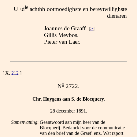
le
UEd
achthb ootmoedighste en bereytwillighste
dienaren
Joannes de Graaff.
[
>
]
Gillis Meybos.
Pieter van Laer.
[ X,
212
]
o
N
2722.
Chr. Huygens aan S. de Blocquery.
28 december 1691.
Samenvatting
:
Geantwoord aan mijn heer van de
Blocquerij. Bedanckt voor de communicatie
van den brief van de Graef. enz. Wat raport