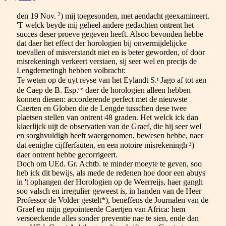
2
den 19 Nov.
) mij toegesonden, met aendacht geexamineert.
'T welck beyde mij geheel andere gedachten ontrent het
succes deser proeve gegeven heeft. Alsoo bevonden hebbe
dat daer het effect der horologien bij onvermijdelijcke
toevallen of misverstandt niet en is beter geworden, of door
misrekeningh verkeert verstaen, sij seer wel en precijs de
Lengdemetingh hebben volbracht:
t
Te weten op de uyt reyse van het Eylandt S.
Jago af tot aen
ce
de Caep de B. Esp.
daer de horologien alleen hebben
konnen dienen: accorderende perfect met de nieuwste
Caerten en Globen die de Lengde tusschen dese twee
plaetsen stellen van ontrent 48 graden. Het welck ick dan
klaerlijck uijt de observatien van de Graef, die hij seer wel
en sorghvuldigh heeft waergenomen, bewesen hebbe, naer
3
dat eenighe cijfferfauten, en een notoire misrekeningh
)
daer ontrent hebbe gecorrigeert.
Doch om UEd. Gr. Achtb. te minder moeyte te geven, soo
heb ick dit bewijs, als mede de redenen hoe door een abuys
in 't ophangen der Horologien op de Weerreijs, haer gangh
soo valsch en irregulier geweest is, in handen van de Heer
Professor de Volder gestelt*), beneffens de Journalen van de
Graef en mijn gepointeerde Caertjen van Africa: hem
versoeckende alles sonder preventie nae te sien, ende dan