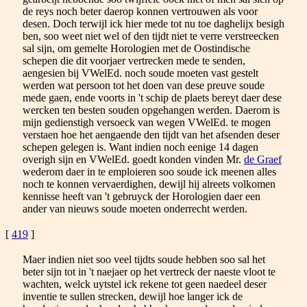
de reys noch beter daerop konnen vertrouwen als voor
desen. Doch terwijl ick hier mede tot nu toe daghelijx besigh
ben, soo weet niet wel of den tijdt niet te verre verstreecken
sal sijn, om gemelte Horologien met de Oostindische
schepen die dit voorjaer vertrecken mede te senden,
aengesien bij VWelEd. noch soude moeten vast gestelt
werden wat persoon tot het doen van dese preuve soude
mede gaen, ende voorts in 't schip de plaets bereyt daer dese
wercken ten besten souden opgehangen werden. Daerom is
mijn gedienstigh versoeck van wegen VWelEd. te mogen
verstaen hoe het aengaende den tijdt van het afsenden deser
schepen gelegen is. Want indien noch eenige 14 dagen
overigh sijn en VWelEd. goedt konden vinden Mr.
de Graef
wederom daer in te emploieren soo soude ick meenen alles
noch te konnen vervaerdighen, dewijl hij alreets volkomen
kennisse heeft van 't gebruyck der Horologien daer een
ander van nieuws soude moeten onderrecht werden.
[
419
]
Maer indien niet soo veel tijdts soude hebben soo sal het
beter sijn tot in 't naejaer op het vertreck der naeste vloot te
wachten, welck uytstel ick rekene tot geen naedeel deser
inventie te sullen strecken, dewijl hoe langer ick de