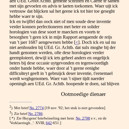
aen UEd. Groot Achtb. gemelte schriften en Caerte te samen
met sijn gevoelen en advis te laeten toekomen. Waer uijt ick
vertrouw dat blijcken sal het geene ick tot hier toe geseght
hebbe waer te sijn.
Ick en twijffel dan oock niet of men soude dese inventie
verder konnen perfectioneren met beter en solider
horologien van dese soort te maecken en voorts te
besorghen 't geen ick in mijn Rapport aengaende de reijs
van 't jaer 1687 aengewesen hebbe [
<
]. Doch ick en sal nu
niet aenhouden bij UEd. Gr. Achtb. dat sulx moghe bij der
handt genomen werden, ofte dese horologien verder
geemploieert, dewijl ick iets geheel anders en ongelijck
beters bij dese occasie uytgevonden en tegenwoordigh
onder hande hebbe, waer door al 't geene eenighe
difficulteyt geeft in 't gebruijck deser inventie, t'eenemael
werdt weghgenomen. Waer van 't sijner tijdt naerder
openingh aen UEd. Gr. Achtb. hoopende te doen, sal blijven
Ootmoedige dienaer
2
) Met brief
No. 2774
[19 nov. '92; het stuk is niet gevonden].
3
) Zie brief
No. 2786
.
[ *) Zie Huygens' briefwisseling met hem:
No. 2798
e.v.; en de
'Verklaeringh...': XVIII,
642
-651.]