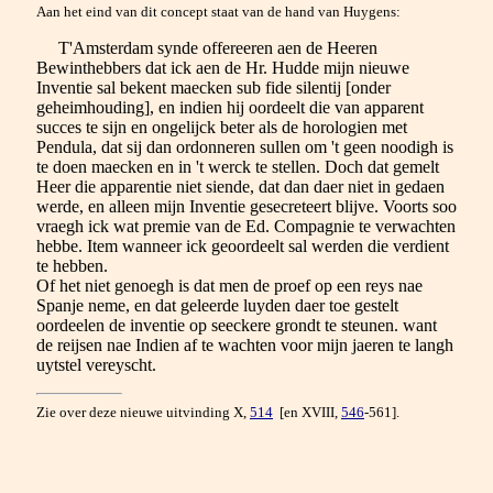
Aan het eind van dit concept staat van de hand van Huygens:
T'Amsterdam synde offereeren aen de Heeren
Bewinthebbers dat ick aen de Hr. Hudde mijn nieuwe
Inventie sal bekent maecken sub fide silentij [onder
geheimhouding], en indien hij oordeelt die van apparent
succes te sijn en ongelijck beter als de horologien met
Pendula, dat sij dan ordonneren sullen om 't geen noodigh is
te doen maecken en in 't werck te stellen. Doch dat gemelt
Heer die apparentie niet siende, dat dan daer niet in gedaen
werde, en alleen mijn Inventie gesecreteert blijve. Voorts soo
vraegh ick wat premie van de Ed. Compagnie te verwachten
hebbe. Item wanneer ick geoordeelt sal werden die verdient
te hebben.
Of het niet genoegh is dat men de proef op een reys nae
Spanje neme, en dat geleerde luyden daer toe gestelt
oordeelen de inventie op seeckere grondt te steunen. want
de reijsen nae Indien af te wachten voor mijn jaeren te langh
uytstel vereyscht.
Zie over deze nieuwe uitvinding X,
514
[en XVIII,
546
-561].