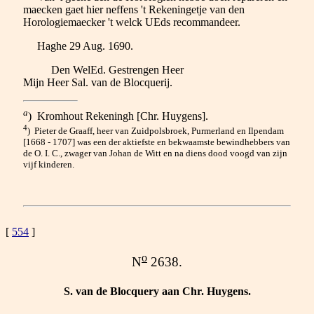
maecken gaet hier neffens 't Rekeningetje van den
Horologiemaecker 't welck UEds recommandeer.
Haghe 29 Aug. 1690.
Den WelEd. Gestrengen Heer
Mijn Heer Sal. van de Blocquerij.
a
) Kromhout Rekeningh [Chr. Huygens].
4
) Pieter de Graaff, heer van Zuidpolsbroek, Purmerland en Ilpendam
[1668 - 1707] was een der aktiefste en bekwaamste bewindhebbers van
de O. I. C., zwager van Johan de Witt en na diens dood voogd van zijn
vijf kinderen.
[
554
]
o
N
2638.
S. van de Blocquery aan Chr. Huygens.