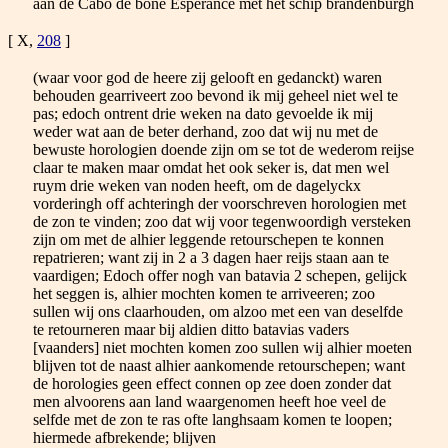
aan de Cabo de bone Esperance met het schip brandenburgh
[ X,
208
]
(waar voor god de heere zij gelooft en gedanckt) waren
behouden gearriveert zoo bevond ik mij geheel niet wel te
pas; edoch ontrent drie weken na dato gevoelde ik mij
weder wat aan de beter derhand, zoo dat wij nu met de
bewuste horologien doende zijn om se tot de wederom reijse
claar te maken maar omdat het ook seker is, dat men wel
ruym drie weken van noden heeft, om de dagelyckx
vorderingh off achteringh der voorschreven horologien met
de zon te vinden; zoo dat wij voor tegenwoordigh versteken
zijn om met de alhier leggende retourschepen te konnen
repatrieren; want zij in 2 a 3 dagen haer reijs staan aan te
vaardigen; Edoch offer nogh van batavia 2 schepen, gelijck
het seggen is, alhier mochten komen te arriveeren; zoo
sullen wij ons claarhouden, om alzoo met een van deselfde
te retourneren maar bij aldien ditto batavias vaders
[vaanders] niet mochten komen zoo sullen wij alhier moeten
blijven tot de naast alhier aankomende retourschepen; want
de horologies geen effect connen op zee doen zonder dat
men alvoorens aan land waargenomen heeft hoe veel de
selfde met de zon te ras ofte langhsaam komen te loopen;
hiermede afbrekende; blijven