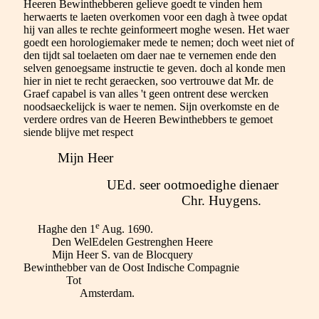
Heeren Bewinthebberen gelieve goedt te vinden hem
herwaerts te laeten overkomen voor een dagh à twee opdat
hij van alles te rechte geinformeert moghe wesen. Het waer
goedt een horologiemaker mede te nemen; doch weet niet of
den tijdt sal toelaeten om daer nae te vernemen ende den
selven genoegsame instructie te geven. doch al konde men
hier in niet te recht geraecken, soo vertrouwe dat Mr. de
Graef capabel is van alles 't geen ontrent dese wercken
noodsaeckelijck is waer te nemen. Sijn overkomste en de
verdere ordres van de Heeren Bewinthebbers te gemoet
siende blijve met respect
Mijn Heer
UEd. seer ootmoedighe dienaer
Chr. Huygens.
e
Haghe den 1
Aug. 1690.
Den WelEdelen Gestrenghen Heere
Mijn Heer S. van de Blocquery
Bewinthebber van de Oost Indische Compagnie
Tot
Amsterdam.