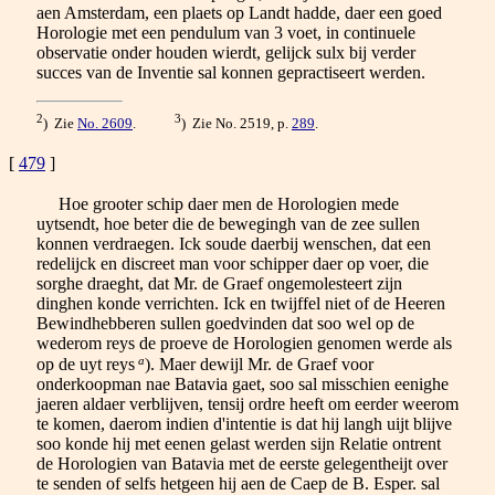
aen Amsterdam, een plaets op Landt hadde, daer een goed
Horologie met een pendulum van 3 voet, in continuele
observatie onder houden wierdt, gelijck sulx bij verder
succes van de Inventie sal konnen gepractiseert werden.
2
3
) Zie
No. 2609
.
) Zie No. 2519, p.
289
.
[
479
]
Hoe grooter schip daer men de Horologien mede
uytsendt, hoe beter die de bewegingh van de zee sullen
konnen verdraegen. Ick soude daerbij wenschen, dat een
redelijck en discreet man voor schipper daer op voer, die
sorghe draeght, dat Mr. de Graef ongemolesteert zijn
dinghen konde verrichten. Ick en twijffel niet of de Heeren
Bewindhebberen sullen goedvinden dat soo wel op de
wederom reys de proeve de Horologien genomen werde als
a
op de uyt reys
). Maer dewijl Mr. de Graef voor
onderkoopman nae Batavia gaet, soo sal misschien eenighe
jaeren aldaer verblijven, tensij ordre heeft om eerder weerom
te komen, daerom indien d'intentie is dat hij langh uijt blijve
soo konde hij met eenen gelast werden sijn Relatie ontrent
de Horologien van Batavia met de eerste gelegentheijt over
te senden of selfs hetgeen hij aen de Caep de B. Esper. sal