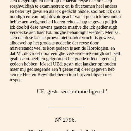
sich toegedraghen heeft op de laetste reyse nae de Caep
sorghvuldigh te examineeren; en is dit examen heel anders
en beter uyt gevallen als ick gedacht hadde. soo heb ick dan
noodigh en van mijn devoir geacht van 't geen ick bevonden
hebbe aen welgemelte Heeren rekenschap te geven gelijck
ick doe bij dese nevens gaende missive die ick gedienstigh
versoecke aen haer Ed. moghe behandight werden. Men sal
sien dat dese laetste proeve niet sonder vrucht is geweest,
alhoewel op het grootste gedeelte der reyse door
misverstandt veel te kort gedaen is aen de Horologien, en
dat Mr. de Graef door eenighe verkeerde rekeningh sich self
geabuseert heeft en geignoreert het goede effect 't geen sij
gedaen hebben. Ick sal UEd. gestr. niet langher ophouden
maer mij gedraegende aen 't geene mij d'eer gegeven heb
aen de Heeren Bewinthebberen te schrijven blijven met
respect
r
UE. gestr. seer ootmoedigen d.
o
N
2796.