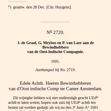
a
) geantw. den 28 Dec. [Chr. Huygens].
o
N
2720.
J. de Graaf, G. Meybos en P. van Laer aan de
Bewindhebbers
van de Oost-Indische Compagnie.
1691.
Aanhangsel bij No.
2719.
Edele Achtb. Heeren Bewinthebberen
van d'Oost indische Comp ter Camer Amsterdam.
le
Dit wijnighe hebben wij niet ondienstigh geacht UEd
le
achtb te laten weten; hopen ook sulx bij UEd
achtb ten
e
o
besten sal werden geduijt; als wij nu den 3
Juny A
1691