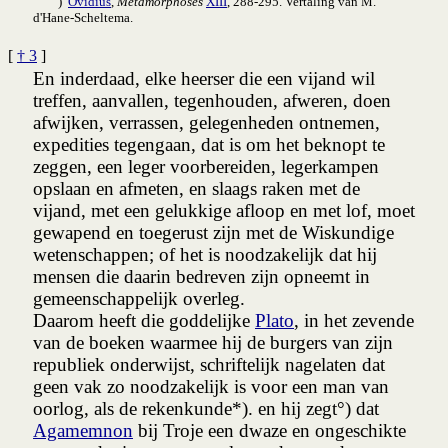
)
Ovidius
,
Metamorphoses
XIII
, 288-295. Vertaling van M.
d'Hane-Scheltema.
[
† 3
]
En inderdaad, elke heerser die een vijand
wil
treffen, aanvallen, tegenhouden, afweren, doen
afwijken, verrassen, gelegenheden ontnemen,
expedities tegengaan, dat is om het beknopt te
zeggen, een leger voorbereiden, legerkampen
opslaan en afmeten, en slaags raken met de
vijand, met een gelukkige afloop en met lof, moet
gewapend en toegerust zijn met de Wiskundige
wetenschappen; of het is noodzakelijk dat hij
mensen die daarin bedreven zijn opneemt in
gemeen­schappelijk overleg.
Daarom heeft die goddelijke
Plato
, in het zevende
van de boeken waarmee hij de burgers van zijn
republiek onderwijst, schriftelijk nagelaten dat
geen vak zo noodzakelijk is voor een man van
oorlog, als de rekenkunde*). en hij zegt°) dat
Agamemnon
bij Troje een dwaze en ongeschikte