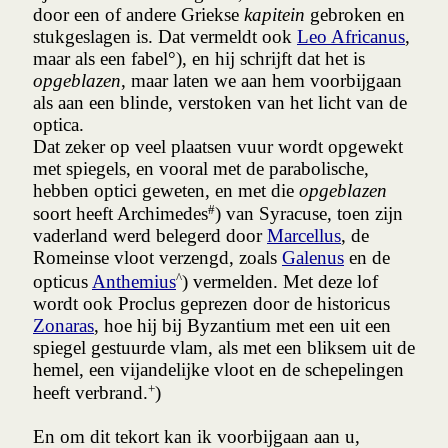
door een of andere Griekse
kapitein
gebroken en
stukgeslagen is. Dat vermeldt ook
Leo Africanus
,
maar als een fabel°), en hij schrijft dat het is
opgeblazen
, maar laten we aan hem voorbijgaan
als aan een blinde, verstoken van het licht van de
optica.
Dat zeker op veel plaatsen vuur wordt opgewekt
met spiegels, en vooral met de parabolische,
hebben optici geweten, en met die
opgeblazen
#
soort heeft Archimedes
) van Syracuse, toen zijn
vaderland werd belegerd door
Marcellus
, de
Romeinse vloot verzengd, zoals
Galenus
en de
^
opticus
Anthemius
) vermelden. Met deze lof
wordt ook Proclus geprezen door de historicus
Zonaras
, hoe hij bij Byzantium met een uit een
spiegel gestuurde vlam, als met een bliksem uit de
hemel, een vijandelijke vloot en de schepelingen
+
heeft verbrand.
)
En om dit tekort kan ik voorbijgaan aan u,