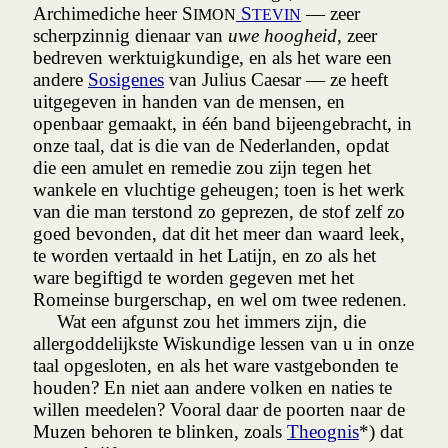
Archimediche heer S
S
— zeer
IMON
TEVIN
scherpzinnig dienaar van
uwe hoogheid
, zeer
bedreven werktuig­kundige, en als het ware een
andere
Sosigenes
van Julius Caesar — ze heeft
uitgegeven in handen van de mensen, en
openbaar gemaakt, in één band bijeen­gebracht, in
onze taal, dat is die van de Nederlanden, opdat
die een amulet
en remedie zou zijn tegen het
wankele en vluchtige geheugen; toen is het werk
van die man terstond zo geprezen, de stof zelf zo
goed bevonden, dat dit het meer dan waard leek,
te worden vertaald in het Latijn, en zo als het
ware begiftigd te worden gegeven met het
Romeinse burgerschap, en wel om twee redenen.
Wat een afgunst zou het immers zijn, die
allergoddelijkste Wiskundige lessen van u in onze
taal opgesloten, en als het ware vastgebonden te
houden? En niet aan andere volken en naties te
willen meedelen? Vooral daar de poorten naar de
Muzen behoren te blinken, zoals
Theognis
*) dat