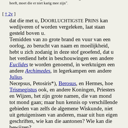
heeft, moet die er niet karig mee zijn".
[
† 2v
]
dat die met u, D
P
kan
OORLUCHTIGSTE
RINS
wedijveren of worden vergeleken, laat staan
gesteld boven u.
Temidden van zo grote brand en vuur van een
oorlog, zo berucht van naam en moeilijkheid,
hebt u zich zodanig in deze stof geoefend, dat u
het verdiend hebt in beschouwingen een andere
Euclides
te worden genoemd, in werktuigen een
andere
Archimedes
, in legerkampen een andere
Julius
.
Necepsus, Petosiris*),
Berosus
, en Hermes, hoe
Trismegistus
ook, en andere Koningen, Priesters
en Wijzen, het zijn grote namen, die van mond
tot mond gaan; maar hun kennis op verschillende
gebieden van zelfs de algemene Wiskunde, niet
uit getuigenissen van anderen, maar uit hun eigen
geschriften, wie kan die aantonen? Wie kan die
bewijzen?