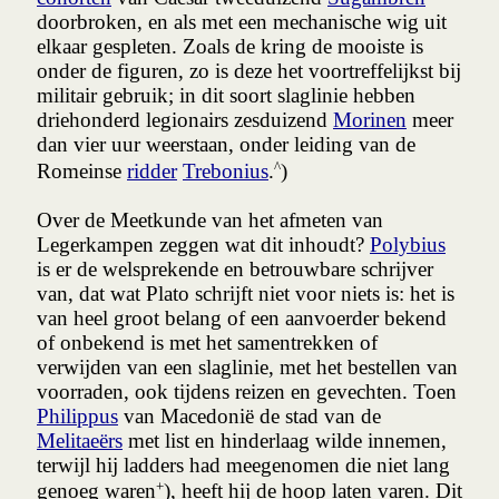
doorbroken, en als met een mechanische wig uit
elkaar gespleten. Zoals de kring de mooiste is
onder de figuren, zo is deze het voortreffelijkst bij
militair gebruik; in dit soort slaglinie hebben
driehonderd legionairs zesduizend
Morinen
meer
dan vier uur weerstaan, onder leiding van de
^
Romeinse
ridder
Trebonius
.
)
Over de Meetkunde van het afmeten van
Legerkampen zeggen wat dit inhoudt?
Polybius
is er de welsprekende en betrouwbare schrijver
van, dat wat Plato schrijft niet voor niets is: het is
van heel groot belang of een aanvoerder bekend
of onbekend is met het samentrekken of
verwijden van een slaglinie, met het bestellen van
voorraden, ook tijdens reizen en gevechten. Toen
Philippus
van Macedonië de stad van de
Melitaeërs
met list en hinderlaag wilde innemen,
terwijl hij ladders had meegenomen die niet lang
+
genoeg waren
), heeft hij de hoop laten varen. Dit