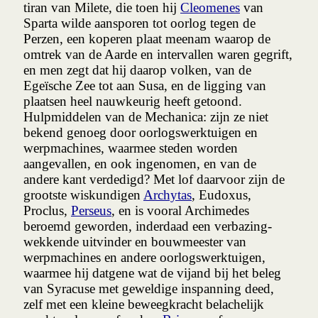
tiran van Milete, die toen hij
Cleomenes
van
Sparta wilde aansporen tot oorlog tegen de
Perzen, een koperen plaat meenam waarop de
omtrek van de Aarde en intervallen waren gegrift,
en men zegt dat hij daarop volken, van de
Egeïsche Zee tot aan Susa, en de ligging van
plaatsen heel nauwkeurig heeft getoond.
Hulpmiddelen van de Mechanica: zijn ze niet
bekend genoeg door oorlogs­werktuigen en
werpmachines, waarmee steden worden
aangevallen, en ook ingenomen, en van de
andere kant verdedigd? Met lof daarvoor zijn de
grootste wiskundigen
Archytas
, Eudoxus,
Proclus,
Perseus
, en is vooral Archimedes
beroemd geworden, inderdaad een verbazing­
wekkende uitvinder en bouwmeester van
werpmachines en andere oorlogs­werktuigen,
waarmee hij datgene wat de vijand bij het beleg
van Syracuse met geweldige inspanning deed,
zelf met een kleine beweegkracht belachelijk