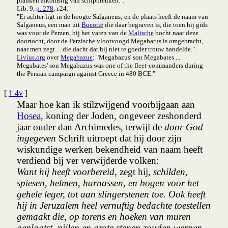
planken afkomstig van schipbreuken.".
Lib. 9,
p. 278
, r.24:
"Er achter ligt in de hoogte Salganeus; en de plaats heeft de naam van
Salganeus, een man uit
Boeotië
die daar begraven is, die toen hij gids
was voor de Perzen, bij het varen van de
Malische
bocht naar deze
doortocht, door de Perzische vlootvoogd Megabatus is omgebracht,
naar men zegt ... die dacht dat hij niet te goeder trouw handelde.".
Livius.org
over
Megabazue
: "Megabazus' son Megabates ...
Megabates' son Megabazus was one of the fleet-commanders during
the Persian campaign against Greece in 480 BCE."
[
† 4v
]
Maar hoe kan ik stilzwijgend voorbijgaan aan
Hosea
, koning der Joden, ongeveer zeshonderd
jaar ouder dan Archimedes, terwijl de
door God
ingegeven
Schrift uitroept dat hij door zijn
wiskundige werken bekendheid van naam heeft
verdiend bij ver verwijderde volken:
Want hij heeft voorbereid
, zegt hij,
schilden,
spiesen, helmen, harnassen, en bogen voor het
gehele leger, tot aan slingerstenen toe. Ook heeft
hij in Jeruzalem heel vernuftig bedachte toestellen
gemaakt die, op torens en hoeken van muren
geplaatst. pijlen en grote stenen zouden werpen.