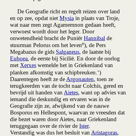
De Geografie richt en regelt reizen over land
en op zee, opdat niet
Mysia
in plaats van Troje,
wat naar men zegt Agamemnon gedaan heeft,
verwoest wordt door het leger. Door
onwetendheid bracht de Puniër
Hannibal
de
#
stuurman Pelorus om het leven
), de Pers
Megabazus de gids
Salganeus
, de laatste bij
Euboea
, de eerste bij Sicilië. En door de oorlog
met
Xerxes
wemelde het in Griekenland van
+
planken afkomstig van schipbreuken.
)
Daarentegen heeft ze de
Argonauten
, toen ze
terugkeerden van de tocht naar Colchis, gered en
bevrijd uit handen van
Aietes
, want op advies van
iemand die deskundig en ervaren was in de
Geografie zijn ze, afwijkend van de nauwe
Bosporus en Hellespont, waarvan ze vreesden dat
die bezet waren door Aietes, naar Griekenland
teruggegaan over de rivier de
Ister
.
Verstandig was dus het besluit van
Aristagoras
,