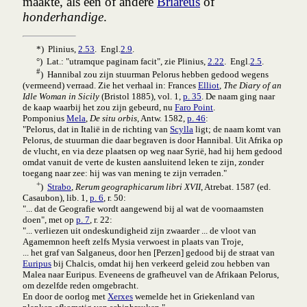
maakte, als een of andere
Briareus
of
honderhandige
.
*) Plinius,
2.53
. Engl.
2.9
.
°) Lat.: "utramque paginam facit", zie Plinius,
2.22
. Engl.
2.5
.
#
) Hannibal zou zijn stuurman Pelorus hebben gedood wegens
(vermeend) verraad. Zie het verhaal in: Frances
Elliot
,
The Diary of an
Idle Woman in Sicily
(Bristol 1885), vol. 1,
p. 35
. De naam ging naar
de kaap waarbij het zou zijn gebeurd, nu
Faro Point
.
Pomponius
Mela
,
De situ orbis
, Antw. 1582,
p. 46
:
"Pelorus, dat in Italië in de richting van
Scylla
ligt; de naam komt van
Pelorus, de stuurman die daar begraven is door Hannibal. Uit Afrika op
de vlucht, en via deze plaatsen op weg naar Syrië, had hij hem gedood
omdat vanuit de verte de kusten aansluitend leken te zijn, zonder
toegang naar zee: hij was van mening te zijn verraden."
+
)
Strabo
,
Rerum geographicarum libri XVII
, Atrebat. 1587 (ed.
Casaubon), lib. 1,
p. 6
, r. 50:
"... dat de Geografie wordt aangewend bij al wat de voornaamsten
doen", met op
p. 7
, r. 22:
"... verliezen uit ondeskundigheid zijn zwaarder ... de vloot van
Agamemnon heeft zelfs Mysia verwoest in plaats van Troje,
... het graf van Salganeus, door hen [Perzen] gedood bij de straat van
Euripus
bij Chalcis, omdat hij hen verkeerd geleid zou hebben van
Malea naar Euripus. Eveneens de grafheuvel van de Afrikaan Pelorus,
om dezelfde reden omgebracht.
En door de oorlog met
Xerxes
wemelde het in Griekenland van