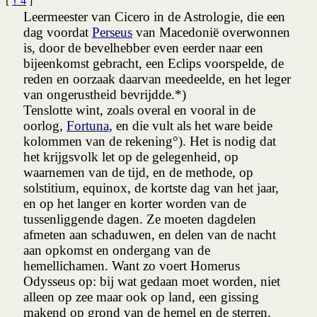
[
† 4
]
Leermeester van Cicero in de Astrologie, die een
dag voordat
Perseus
van Macedonië overwonnen
is, door de bevelhebber even eerder naar een
bijeenkomst gebracht, een Eclips voorspelde, de
reden en oorzaak daarvan meedeelde, en het leger
van ongerustheid bevrijdde.*)
Tenslotte wint, zoals overal en vooral in de
oorlog,
Fortuna
, en die vult als het ware beide
kolommen van de rekening°). Het is nodig dat
het krijgsvolk let op de gelegenheid, op
waarnemen van de tijd, en de methode, op
solstitium, equinox, de kortste dag van het jaar,
en op het langer en korter worden van de
tussenliggende dagen. Ze moeten dagdelen
afmeten aan schaduwen, en delen van de nacht
aan opkomst en ondergang van de
hemellichamen. Want zo voert Homerus
Odysseus op: bij wat gedaan moet worden, niet
alleen op zee maar ook op land, een gissing
makend op grond van de hemel en de sterren.