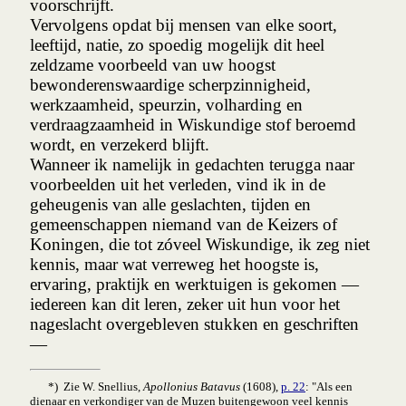
voorschrijft.
Vervolgens opdat bij mensen van elke soort,
leeftijd, natie, zo spoedig mogelijk dit heel
zeldzame voorbeeld van uw hoogst
bewonderens­waardige scherpzinnigheid,
werkzaamheid, speurzin, volharding en
verdraagzaam­heid in Wiskundige stof beroemd
wordt, en verzekerd blijft.
Wanneer ik namelijk in gedachten terugga naar
voorbeelden uit het verleden, vind ik in de
geheugenis van alle geslachten, tijden en
gemeenschappen niemand van de Keizers of
Koningen, die tot zóveel Wiskundige, ik zeg niet
kennis, maar wat verreweg het hoogste is,
ervaring, praktijk en werktuigen is gekomen —
iedereen
kan dit leren, zeker uit hun voor het
nageslacht overgebleven stukken en geschriften
—
*) Zie W. Snellius,
Apollonius Batavus
(1608),
p. 22
: "Als een
dienaar en verkondiger van de Muzen buitengewoon veel kennis