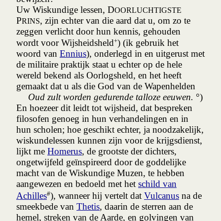
Uw Wiskundige lessen, D
OORLUCHTIGSTE
P
, zijn echter van die aard dat u, om zo te
RINS
zeggen verlicht door hun kennis, gehouden
+
wordt voor Wijsheidsheld
) (ik gebruik het
woord van
Ennius
), onderlegd in en uitgerust met
de militaire praktijk staat u echter op de hele
wereld bekend als Oorlogsheld, en het heeft
gemaakt dat u als die God van de Wapenhelden
Oud zult worden gedurende talloze eeuwen.
°)
En hoezeer dit leidt tot wijsheid, dat bespreken
filosofen genoeg in hun verhandelingen en in
hun scholen; hoe geschikt echter, ja noodzakelijk,
wiskundelessen kunnen zijn voor de krijgsdienst,
lijkt me
Homerus
, de grootste der dichters,
ongetwijfeld geïnspireerd door de goddelijke
macht van de Wiskundige Muzen, te hebben
aangewezen en bedoeld met het
schild van
#
Achilles
), wanneer hij vertelt dat
Vulcanus
na de
smeekbede van
Thetis
, daarin de sterren aan de
hemel, streken van de Aarde, en golvingen van