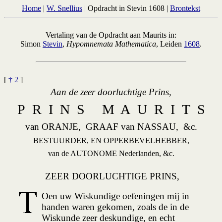
Home
|
W. Snellius
| Opdracht in Stevin 1608 |
Brontekst
Vertaling van de Opdracht aan Maurits in:
Simon
Stevin
,
Hypomnemata Mathematica
, Leiden
1608
.
[
† 2
]
Aan de zeer doorluchtige Prins,
P R I N S M A U R I T S
van ORANJE, GRAAF van NASSAU, &c.
BESTUURDER, EN OPPERBEVELHEBBER,
van de AUTONOME Nederlanden, &c.
ZEER DOORLUCHTIGE PRINS,
Oen uw Wiskundige oefeningen mij in
handen waren gekomen, zoals de in de
Wiskunde zeer deskundige, en echt