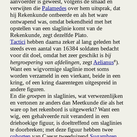
aanvoerder is geweest, volgens de smaad en
verwijten die
Palamedes
over hem uitsprak, dat
hij Rekenkunde ontbeerde en als het ware
ontwapend was, omdat bekendheid met het
opstellen van een slaglinie komt van de
Rekenkunde, zegt dezelfde Plato.
Tactici
hebben daarna zeker al lang geleden het
steeds even aantal van 16384 soldaten bedacht
voor dit doel, omdat het zeer geschikt is
bij
#
hergroepering van afdelingen
, zegt
Aelianus
).
Want een wigvormige slaglinie moet soms
worden verzameld in een vierkant, beide in een
kring, of een kring daarentegen uitgespreid in
andere figuren.
En die
groepen
in slaglinies, wat verwezenlijken
en vertonen ze anders dan Meetkunde die als het
ware op het rekenbord is uitgewerkt? Want een
wig, een gehalveerde ruit veranderd in een
driehoekige figuur, is doeltreffend om slaglinies
te doorbreken; met deze figuur hebben twee
cohorten
van Caesar tweeduizend
Sugambren