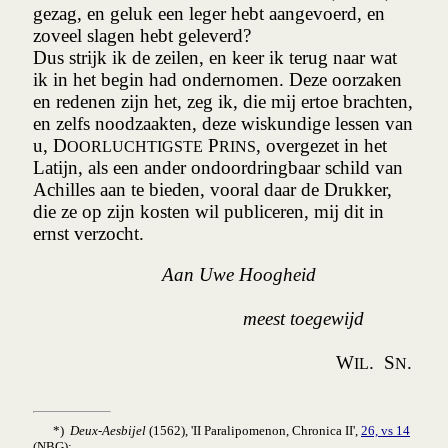
gezag, en geluk een leger hebt aangevoerd, en
zoveel slagen hebt geleverd?
Dus strijk ik de zeilen, en keer ik terug naar wat
ik in het begin had ondernomen. Deze oorzaken
en redenen zijn het, zeg ik, die mij ertoe brachten,
en zelfs noodzaakten, deze wiskundige lessen van
u, D
P
, overgezet in het
OORLUCHTIGSTE
RINS
Latijn, als een ander ondoordringbaar schild van
Achilles aan te bieden, vooral daar de Drukker,
die ze op zijn kosten wil publiceren, mij dit in
ernst verzocht.
Aan Uwe Hoogheid
meest toegewijd
W
. S
.
IL
N
*)
Deux-Aesbijel
(1562), 'II Paralipomenon, Chronica II',
26, vs 14
(NBG):