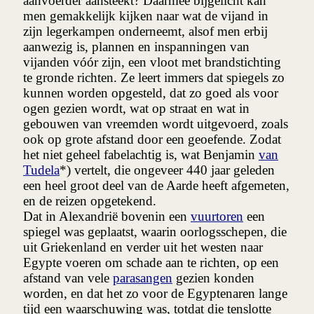
aanvoerder aansteekt? Daarmee bijgelicht kan
men gemakkelijk kijken naar wat de vijand in
zijn legerkampen onderneemt, alsof men erbij
aanwezig is, plannen en inspanningen van
vijanden vóór zijn, een vloot met brandstichting
te gronde richten. Ze leert immers dat spiegels zo
kunnen worden opgesteld, dat zo goed als voor
ogen gezien wordt, wat op straat en wat in
gebouwen van vreemden wordt uitgevoerd, zoals
ook op grote afstand door een geoefende. Zodat
het niet geheel fabelachtig is, wat Benjamin
van
Tudela
*) vertelt, die ongeveer 440 jaar geleden
een heel groot deel van de Aarde heeft afgemeten,
en de reizen opgetekend.
Dat in Alexandrië bovenin een
vuurtoren
een
spiegel was geplaatst, waarin oorlogsschepen, die
uit Griekenland en verder uit het westen naar
Egypte voeren om schade aan te richten, op een
afstand van vele
parasangen
gezien konden
worden, en dat het zo voor de Egyptenaren lange
tijd een waarschuwing was, totdat die tenslotte