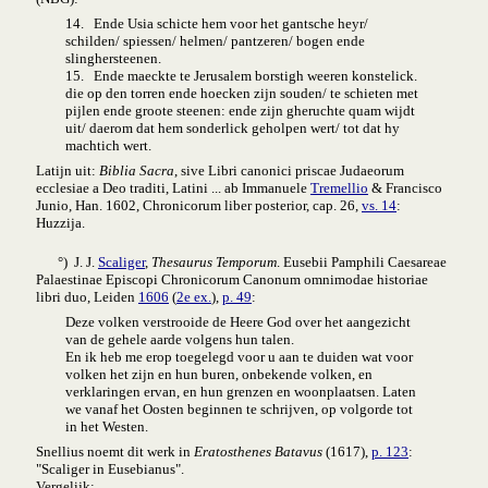
14. Ende Usia schicte hem voor het gantsche heyr/
schilden/ spiessen/ helmen/ pantzeren/ bogen ende
slinghersteenen.
15. Ende maeckte te Jerusalem borstigh weeren konstelick.
die op den torren ende hoecken zijn souden/ te schieten met
pijlen ende groote steenen: ende zijn gheruchte quam wijdt
uit/ daerom dat hem sonderlick geholpen wert/ tot dat hy
machtich wert.
Latijn uit:
Biblia Sacra
, sive Libri canonici priscae Judaeorum
ecclesiae a Deo traditi, Latini ... ab Immanuele
Tremellio
& Francisco
Junio, Han. 1602, Chronicorum liber posterior, cap. 26,
vs. 14
:
Huzzija.
°) J. J.
Scaliger
,
Thesaurus Temporum
. Eusebii Pamphili Caesareae
Palaestinae Episcopi Chronicorum Canonum omnimodae historiae
libri duo, Leiden
1606
(
2e ex.
),
p. 49
:
Deze volken verstrooide de Heere God over het aangezicht
van de gehele aarde volgens hun talen.
En ik heb me erop toegelegd voor u aan te duiden wat voor
volken het zijn en hun buren, onbekende volken, en
verklaringen ervan, en hun grenzen en woonplaatsen. Laten
we vanaf het Oosten beginnen te schrijven, op volgorde tot
in het Westen.
Snellius noemt dit werk in
Eratosthenes Batavus
(1617),
p. 123
:
"Scaliger in Eusebianus".
Vergelijk: