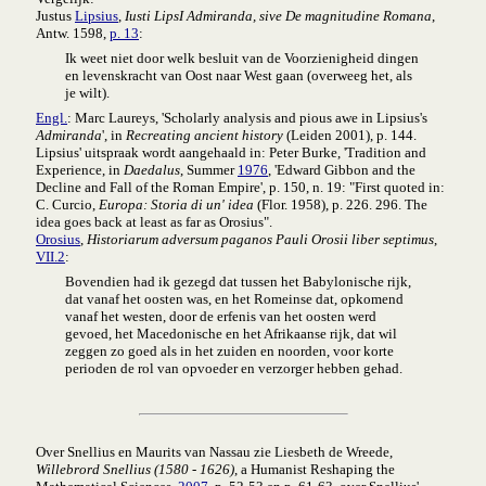
Justus
Lipsius
,
Iusti LipsI Admiranda, sive De magnitudine Romana
,
Antw. 1598,
p. 13
:
Ik weet niet door welk besluit van de Voorzienigheid dingen
en levenskracht van Oost naar West gaan (overweeg het, als
je wilt).
Engl.
: Marc Laureys, 'Scholarly analysis and pious awe in Lipsius's
Admiranda
', in
Recreating ancient history
(Leiden 2001), p. 144.
Lipsius' uitspraak wordt aangehaald in: Peter Burke, 'Tradition and
Experience, in
Daedalus
, Summer
1976
, 'Edward Gibbon and the
Decline and Fall of the Roman Empire', p. 150, n. 19: "First quoted in:
C. Curcio,
Europa: Storia di un' idea
(Flor. 1958), p. 226. 296. The
idea goes back at least as far as Orosius".
Orosius
,
Historiarum adversum paganos Pauli Orosii liber septimus
,
VII.2
:
Bovendien had ik gezegd dat tussen het Babylonische rijk,
dat vanaf het oosten was, en het Romeinse dat, opkomend
vanaf het westen, door de erfenis van het oosten werd
gevoed, het Macedonische en het Afrikaanse rijk, dat wil
zeggen zo goed als in het zuiden en noorden, voor korte
perioden de rol van opvoeder en verzorger hebben gehad.
Over Snellius en Maurits van Nassau zie Liesbeth de Wreede,
Willebrord Snellius (1580 - 1626)
, a Humanist Reshaping the