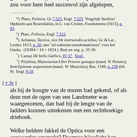
zou voor hem heel succesvol zijn afgelopen,
*) Plato,
Politeia
, Gr.
7.525
, Engl.
7.525
. Vergelijk Snellius'
Opdracht aan Rosendalius, in L. van Ceulen,
Fundamenta
(1615),
p.
83
.
°) Plato,
Politeia
, Engl.
7.522
.
#
) Aelianus,
Tactica, sive De instruendis aciebus
; Gr. & Lat.,
Leiden 1613,
p. 20
, met "ad ordinum transformationes" voor het
Grieks. (16384 = 16 × 1024
.) Ruit en wig: p. 35-36.
^
) Caesar,
De bello Gallico
,
IV, 37
.
Engl.
+
) Polybius,
Historiarum Libri Priores quinque
(transl. N. Perotto);
Item Epitome sequentium
(transl. W. Musculus), Bas. 1549,
p. 239
(lib.
9). Engl.
9.18
.
[
† 3v
]
als hij de hoogte van de muren had gekend, of als
deze met de ogen van een Landmeter was
waargenomen, dan had hij de lengte van de
ladders kunnen uitrekenen met een rechthoekige
driehoek.
Welke heldere fakkel de Optica voor een