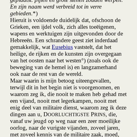
En zijn naam werd verbreid tot in verre
gebieden.
*)
Hieruit is voldoende duidelijk dat, ofschoon de
Grieken, een ijdel volk, zich alles toeëigenen,
wapens en werktuigen zijn uitgevonden door de
Hebreeën. Een schrandere geest ziet inderdaad
gemakkelijk, wat
Eusebius
vaststelt, dat het
heilige, de rijken en de kunsten zijn overgegaan
van het oosten naar het westen°) (zoals ook de
beweging van de hemel is) en langzamerhand
ook naar de rest van de wereld.
Maar waarin is mijn betoog uiteengevallen,
terwijl dit in het begin niet is voorgenomen, en
waarom zeg ik, die nooit te maken heb gehad met
een vijand, nooit met legerkampen, nooit met
enig deel van militaire dienst, waarom zeg ik deze
dingen aan u, D
P
, die,
OORLUCHTIGSTE
RINS
vanaf uw jeugd op weg naar een zeer moeilijke
oorlog, naar de vurigste vijanden, zoveel jaren,
met zoveel kennis van de militaire zaak, moed,