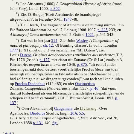
°) Leo Africanus (1600),
A Geographical Historie of Africa
(transl.
John Pory), Lond. 1600,
p. 302
.
#
) Zie: D. Burger, 'Heeft Archimedes de brandspiegel
uitgevonden?', in
Faraday
XVII,
1947
-48.
^
) T. L. Heath, 'The fragment of Anthemius on burning mirrors ...' in
Bibliotheca Mathematica
, vol. 7, Leipzig 1906-1907,
p. 225
-233; en
A history of Greek mathematics
, vol. 2. Oxford
1921
, p. 541-543.
+
) Dat was in het jaar
514
. Zie: John
Wesley
,
A Compendium of
natural philosophy
,
ch. 12
, 'Of Burning Glasses'; in vol. 5, London
1777
(p. 91), met op p. 3 verwijzing naar "Mr. Dutens"; zie:
Louis
Dutens
,
Origines des découvertes attribuées aux modernes
, T. 2,
Par. 1776 (2e ed.),
p. 177
, met citaat uit Zonaras (Gr. & Lat.) zoals in A.
Kircher
Ars magna lucis et umbrae
1646,
p. 875
: "uit een of ander
toestel, gemaakt door de zeer voortreffelijke Proclus (deze was toen
namelijk invloedrijk zowel in Filosofie als in het Mechanische ... en
had zelf enige nieuwe dingen uitgevonden)", wat toch wel kan duiden
op
Proclus Diadochus
(412-485) en niet
Oneirocrites
.
Zonaras,
Compendium Historiarum
, 3, Bas. 1557,
p. 46
: "dat vuur,
daaruit losbrekend als een bliksem, de vijandelijke schepelingen en de
schepen zelf heeft verbrand". (Ed. T. Büttner-Wobst, Bonn 1897,
p.
137
.)
%
) Over Alexander: bij
Gaugamela
, zie
Livius.org
. Over
Agathocles:
Diodorus
Siculus, Engl.,
20A, 5.5
.
G. B. Airy, 'On the Eclipse of Agathocles ...',
Mem. Astr. Soc.
, vol 26,
London 1858
p. 131
-149,
fig.
.