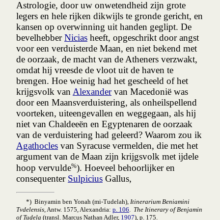
Astrologie, door uw onwetendheid zijn grote
legers en hele rijken dikwijls te gronde gericht, en
kansen op overwinning uit handen geglipt. De
bevelhebber
Nicias
heeft, opgeschrikt door angst
voor een verduisterde Maan, en niet bekend met
de oorzaak, de macht van de Atheners verzwakt,
omdat hij vreesde de vloot uit de haven te
brengen. Hoe weinig had het gescheeld of het
krijgsvolk van
Alexander
van Macedonië was
door een Maansverduistering, als onheilspellend
voorteken, uiteengevallen en weggegaan, als hij
niet van Chaldeeën en Egyptenaren de oorzaak
van de verduistering had geleerd? Waarom zou ik
Agathocles
van Syracuse vermelden, die met het
argument van de Maan zijn krijgsvolk met ijdele
%
hoop vervulde
). Hoeveel behoorlijker en
consequenter
Sulpicius
Gallus,
*) Binyamin ben Yonah (mi-Tudelah),
Itinerarium Beniamini
Tvdelensis
, Antw. 1575, Alexandria:
p. 106
.
The Itinerary of Benjamin
of Tudela
(transl. Marcus Nathan Adler,
1907
), p. 175.