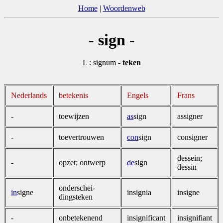
Home
|
Woordenweb
- sign -
L : signum -
teken
Nederlands
betekenis
Engels
Frans
-
toewijzen
as
sign
assigner
-
toevertrouwen
con
sign
consigner
dessein;
-
opzet; ontwerp
de
sign
dessin
onderschei­
in
signe
insignia
insigne
dingsteken
-
onbetekenend
insignificant
insignifiant