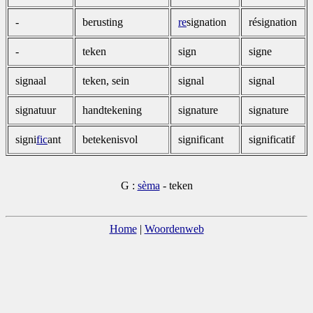
-
berusting
re
signation
résignation
-
teken
sign
signe
signaal
teken, sein
signal
signal
signatuur
handtekening
signature
signature
signi
fic
ant
betekenisvol
significant
significatif
G :
sèma
- teken
Home
|
Woordenweb