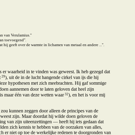
an van Verulamius."
aan toevoegend".
t hij geeft over de warmte in lichamen van metaal en andere ...".
ls er waarheid in te vinden was geweest. Ik heb gezegd dat
29
t
), uit de in de lucht hangende cirkel van ijs die hij
die deze hypothesen met zich meebrachten. Hij gaf sommige
 doen aannemen door te laten geloven dat heel zijn
32
 is maar één van deze wetten waar
), en het is voor mij
zou kunnen zeggen door alleen de principes van de
weest zijn. Maar doordat hij wilde doen geloven de
 van zijn uiteenzettingen — heeft hij iets gedaan dat
elden zich kennis te hebben van de oorzaken van alles,
ich er niet op toe de werkelijke redenen te doorgronden van