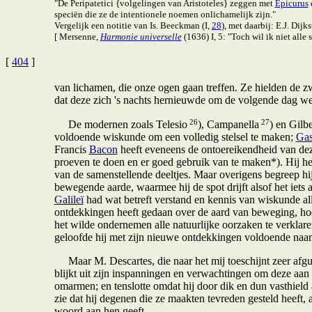
"De Peripatetici {volgelingen van Aristoteles} zeggen met
Epicurus
speciën die ze de intentionele noemen onlichamelijk zijn."
Vergelijk een notitie van Is. Beeckman (I,
28
), met daarbij: E.J. Dijks
[ Mersenne,
Harmonie universelle
(1636) I, 5: "Toch wil ik niet alle
[
404
]
van lichamen, die onze ogen gaan treffen. Ze hielden de z
dat deze zich 's nachts hernieuwde om de volgende dag we
26
27
De modernen zoals Telesio
), Campanella
) en Gilbe
voldoende wiskunde om een volledig stelsel te maken;
Gas
Francis
Bacon
heeft eveneens de ontoereikendheid van de
proeven te doen en er goed gebruik van te maken*). Hij he
van de samenstellende deeltjes. Maar overigens begreep hij
bewegende aarde, waarmee hij de spot drijft alsof het iets 
Galileï
had wat betreft verstand en kennis van wiskunde al
ontdekkingen heeft gedaan over de aard van beweging, hoew
het wilde ondernemen alle natuurlijke oorzaken te verklare
geloofde hij met zijn nieuwe ontdekkingen voldoende naam
Maar M. Descartes, die naar het mij toeschijnt zeer afgun
blijkt uit zijn inspanningen en verwachtingen om deze aan d
omarmen; en tenslotte omdat hij door dik en dun vasthield
zie dat hij degenen die ze maakten tevreden gesteld heeft, 
woord aan hen geeft.