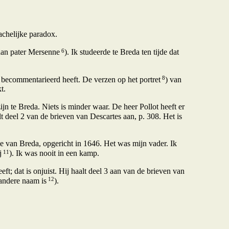
achelijke paradox.
6
 aan pater Mersenne
). Ik studeerde te Breda ten tijde dat
8
n becommentarieerd heeft. De verzen op het portret
) van
t.
ijn te Breda. Niets is minder waar. De heer Pollot heeft er
t deel 2 van de brieven van Descartes aan, p. 308. Het is
 van Breda, opgericht in 1646. Het was mijn vader. Ik
11
j
). Ik was nooit in een kamp.
ft; dat is onjuist. Hij haalt deel 3 aan van de brieven van
12
 andere naam is
).