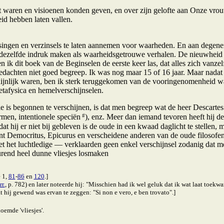
it waren en visioenen konden geven, en over zijn gelofte aan Onze vrou
eid hebben laten vallen.
gen en verzinsels te laten aannemen voor waarheden. En aan degenen d
n dezelfde indruk maken als waarheidsgetrouwe verhalen. De nieuwheid 
ik dit boek van de Beginselen de eerste keer las, dat alles zich vanzel
edachten niet goed begreep. Ik was nog maar 15 of 16 jaar. Maar nadat ik
hijnlijk waren, ben ik sterk teruggekomen van de vooringenomenheid wa
etafysica en hemelverschijnselen.
 is begonnen te verschijnen, is dat men begreep wat de heer Descartes 
#
ormen, intentionele speciën
), enz. Meer dan iemand tevoren heeft hij 
at hij er niet bij gebleven is de oude in een kwaad daglicht te stellen,
Want Democritus, Epicurus en verscheidene anderen van de oude filosofe
het luchtledige — verklaarden geen enkel verschijnsel zodanig dat men
urend heel dunne vliesjes losmaken
 1,
81
-
86
en
120
.]
r.
, p. 782) en later noteerde hij: "Misschien had ik wel geluk dat ik wat laat toekw
 hij gewend was ervan te zeggen: "Si non e vero, e ben trovato".]
noemde 'vliesjes'.