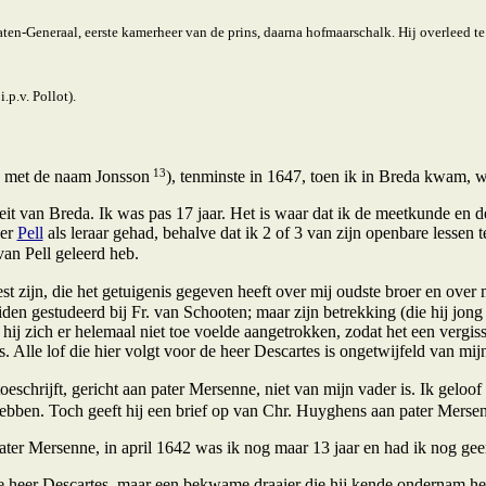
taten-Generaal, eerste kamerheer van de prins, daarna hofmaarschalk. Hij overleed te
i.p.v. Pollot).
13
s met de naam Jonsson
), tenminste in 1647, toen ik in Breda kwam, w
t van Breda. Ik was pas 17 jaar. Het is waar dat ik de meetkunde en d
eer
Pell
als leraar gehad, behalve dat ik 2 of 3 van zijn openbare lessen
 van Pell geleerd heb.
st zijn, die het getuigenis gegeven heeft over mij oudste broer en over 
den gestudeerd bij Fr. van Schooten; maar zijn betrekking (die hij jong 
 hij zich er helemaal niet toe voelde aangetrokken, zodat het een vergi
rs. Alle lof die hier volgt voor de heer Descartes is ongetwijfeld van mij
j toeschrijft, gericht aan pater Mersenne, niet van mijn vader is. Ik gelo
 hebben. Toch geeft hij een brief op van Chr. Huyghens aan pater Merse
pater Mersenne, in april 1642 was ik nog maar 13 jaar en had ik nog ge
de heer Descartes, maar een bekwame draaier die hij kende ondernam he