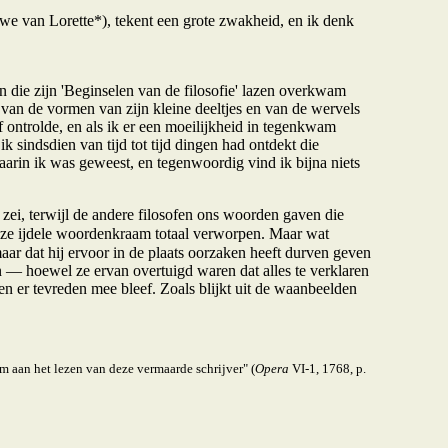
we van Lorette*), tekent een grote zwakheid, en ik denk
ie zijn 'Beginselen van de filosofie' lazen overkwam
van de vormen van zijn kleine deeltjes en van de wervels
f ontrolde, en als ik er een moeilijkheid in tegenkwam
 sindsdien van tijd tot tijd dingen had ontdekt die
arin ik was geweest, en tegenwoordig vind ik bijna niets
zei, terwijl de andere filosofen ons woorden gaven die
deze ijdele woordenkraam totaal verworpen. Maar wat
 maar dat hij ervoor in de plaats oorzaken heeft durven geven
n — hoewel ze ervan overtuigd waren dat alles te verklaren
 er tevreden mee bleef. Zoals blijkt uit de waanbeelden
am aan het lezen van deze vermaarde schrijver" (
Opera
VI-1, 1768, p.