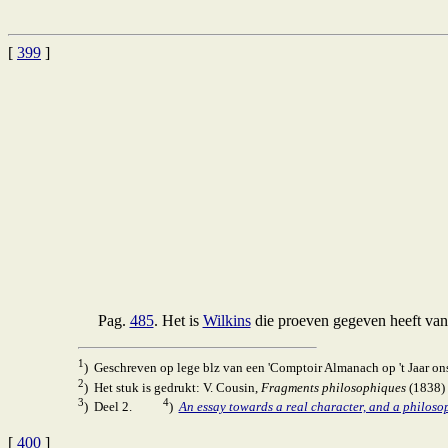
[
399
]
Pag.
485
. Het is
Wilkins
die proeven gegeven heeft van 
1
) Geschreven op lege blz van een 'Comptoir Almanach op 't Jaar o
2
) Het stuk is gedrukt: V. Cousin,
Fragments philosophiques
(1838) 
3
4
) Deel 2.
)
An essay towards a real character, and a philos
[
400
]