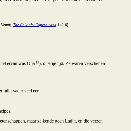
. Vermij,
The Calvinist Copernicans
, 142-6].
19
itel ervan was Otia
), of vrije tijd. Ze waren verschenen
r mijn vader veel eer.
ncipes.
wetenschappen, maar ze kende geen Latijn, en die verzen