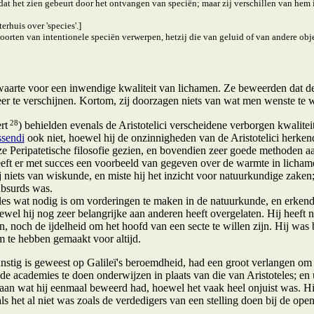
dat het zien gebeurt door het ontvangen van speciën; maar zij verschillen van hem
terhuis over 'species'.]
 soorten van intentionele speciën verwerpen, hetzij die van geluid of van andere obj
waarte voor een inwendige kwaliteit van lichamen. Ze beweerden dat de
er te verschijnen. Kortom, zij doorzagen niets van wat men wenste te 
28
rt
) behielden evenals de Aristotelici verscheidene verborgen kwalite
sendi
ook niet, hoewel hij de onzinnigheden van de Aristotelici herken
ze Peripatetische filosofie gezien, en bovendien zeer goede methoden
eft er met succes een voorbeeld van gegeven over de warmte in lichame
 niets van wiskunde, en miste hij het inzicht voor natuurkundige zaken;
absurds was.
les wat nodig is om vorderingen te maken in de natuurkunde, en erkend
el hij nog zeer belangrijke aan anderen heeft overgelaten. Hij heeft n
n, noch de ijdelheid om het hoofd van een secte te willen zijn. Hij wa
 te hebben gemaakt voor altijd.
stig is geweest op Galileï's beroemdheid, had een groot verlangen om d
e academies te doen onderwijzen in plaats van die van Aristoteles; en u
 aan wat hij eenmaal beweerd had, hoewel het vaak heel onjuist was. H
als het al niet was zoals de verdedigers van een stelling doen bij de ope