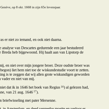
 Genève, op 8 okt. 1668 in zijn 65e levensjaar.
as er niet zo iemand, en ook niet daarna.
e analyse van Descartes gedurende een jaar bestudeerd
 te Breda heb bijgewoond. Hij haalt aan van Lipstorp de
mij, en niet over mijn jongere broer. Deze oudste broer was
begon) liet hem niet toe de wiskundestudie voort te zetten.
ssing is te zeggen dat wij allen grote wiskundigen geworden
n vader en niet van mij.
16
of niet dat ik in 1646 het boek van Regius
) al gelezen had,
17
nne, van 21 aug. 1646
).
en briefwisseling met pater Mersenne.
t, in Amsterdam, en deed vergeefse moeite en verloor er