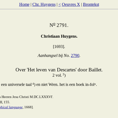
Home
|
Chr. Huygens
|
<
Oeuvres X
|
Brontekst
o
N
2791.
Christiaan Huygens.
[1693].
Aanhangsel bij No.
2790
.
Over 'Het leven van Descartes' door Baillet.
3
2 vol.
)
4
o
een universele taal
) en niet Wren. het is een boek in-fol
.
ns Heeren Jesu Christi M.DC.LXXXVI'.
II, 155.
ophical language
, 1668].