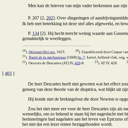
Men kan de brieven van mijn vader herkennen aan zijn zeg
P. 207 [2,
202
]. Over slingeringen of aandrijvingsmidde
Ik heb met betrekking tot deze stof alles afgewerkt, en be
P.
134
[2]. Hij hecht terecht weinig waarde aan Gassendi'
gemakkelijk te weerleggen.
19
20
)
Otiorum libri sex
, 1625.
) Gepubliceerd door Caspar van
21
)
Traité de la méchanique
(1668) [
p. 7
: katrol, hellend vlak, wig, 
22
23
) Oeuvres de Descartes (AT) IV,
420
-8.
) AT IV, 428.
[
403
]
De heer Descartes heeft niet geweten wat het effect zou z
genoeg van deze theorie van de dioptrica, wat blijkt uit z
Hij kende niet de brekingsfout die door Newton is opgem
Zou het niet meer eer voor de heer Descartes zijn als men
wenselijks, om zo bekend te staan bij het nageslacht met 
herinneringen had nagelaten aan het leven van Epicurus of
het niet dat een lezer ermee beziggehouden wordt.