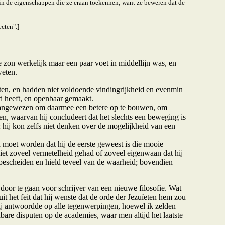
 in de eigenschappen die ze eraan toekennen; want ze beweren dat de
ecten".]
 zon werkelijk maar een paar voet in middellijn was, en
weten.
iten, en hadden niet voldoende vindingrijkheid en evenmin
d heeft, en openbaar gemaakt.
 aangewezen om daarmee een betere op te bouwen, om
n, waarvan hij concludeert dat het slechts een beweging is
 hij kon zelfs niet denken over de mogelijkheid van een
 moet worden dat hij de eerste geweest is die mooie
iet zoveel vermetelheid gehad of zoveel eigenwaan dat hij
s bescheiden en hield teveel van de waarheid; bovendien
oor te gaan voor schrijver van een nieuwe filosofie. Wat
it het feit dat hij wenste dat de orde der Jezuïeten hem zou
ij antwoordde op alle tegenwerpingen, hoewel ik zelden
nbare disputen op de academies, waar men altijd het laatste