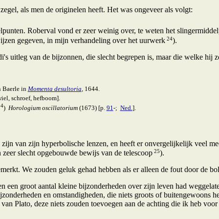
el, als men de originelen heeft. Het was ongeveer als volgt:
lpunten. Roberval vond er zeer weinig over, te weten het slingermiddel
24
wijzen gegeven, in mijn verhandeling over het uurwerk
).
s uitleg van de bijzonnen, die slecht begrepen is, maar die welke hij ze
 Baerle in
Momenta desultoria
, 1644.
wiel, schroef, hefboom].
24
)
Horologium oscillatorium
(1673) [p.
91
-;
Ned.
].
ijn van zijn hyperbolische lenzen, en heeft er onvergelijkelijk veel m
25
ijn zeer slecht opgebouwde bewijs van de telescoop
).
erkt. We zouden geluk gehad hebben als er alleen de fout door de bo
 een groot aantal kleine bijzonderheden over zijn leven had weggelate
bijzonderheden en omstandigheden, die niets groots of buitengewoons he
 van Plato, deze niets zouden toevoegen aan de achting die ik heb voo