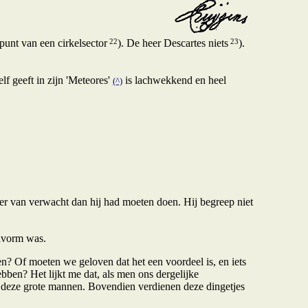
22
23
punt van een cirkelsector
). De heer Descartes niets
).
lf geeft in zijn 'Meteores'
is lachwekkend en heel
(^)
eer van verwacht dan hij had moeten doen. Hij begreep niet
lvorm was.
n? Of moeten we geloven dat het een voordeel is, en iets
bben? Het lijkt me dat, als men ons dergelijke
r deze grote mannen. Bovendien verdienen deze dingetjes