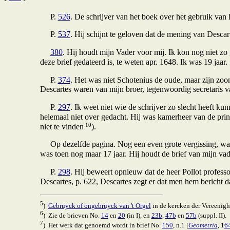
P.
526
. De schrijver van het boek over het gebruik van 
P.
537
. Hij schijnt te geloven dat de mening van Descart
380
. Hij houdt mijn Vader voor mij. Ik kon nog niet zo
deze brief gedateerd is, te weten apr. 1648. Ik was 19 jaar.
P.
374
. Het was niet Schotenius de oude, maar zijn zoo
Descartes waren van mijn broer, tegenwoordig secretaris v
P.
297
. Ik weet niet wie de schrijver zo slecht heeft kun
helemaal niet over gedacht. Hij was kamerheer van de prins
10
niet te vinden
).
Op dezelfde pagina. Nog een even grote vergissing, waar 
was toen nog maar 17 jaar. Hij houdt de brief van mijn vad
P.
298
. Hij beweert opnieuw dat de heer Pollot professor
Descartes, p. 622, Descartes zegt er dat men hem bericht da
5
)
Gebruyck of ongebruyck van 't Orgel
in de kercken der Vereenig
6
) Zie de brieven No.
14
en
20
(in I), en
23b
,
47b
en
57b
(suppl. II).
7
) Het werk dat genoemd wordt in brief No.
150
, n.1 [
Geometria
, 1
6