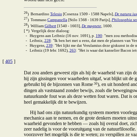
26
) Bernardino
Telesio
[Cosenza 1509 - 1588 Napels],
De natura iux
27
) Tommaso
Campanella
[Stilo 1568 - 1639 Parijs],
Philosophia se
28
) William
Gilbert
[1540 - 1603],
De magnete
, 1600.
[ *) Vergelijk deze dialoog:
- Huygens aan Leibniz (16 nov. 1691), p.
190
: "men zou methodisc
- Leibniz,
228
: "Ik ben het met u eens, dat men de plannen van V
- Huygens,
239
: "Het lijkt me dat Verulamius deze giskunst in de 
- Leibniz (19 febr. 1692),
263
: "Het is waar dat kanselier Bacon i
[
405
]
Dat zou anders geweest zijn als hij de waarheid van zijn 
hij zijn gissingen voor waarheden uitgaf, wat blijkt uit de 
30
gebruikt bij de bijzonnen van Rome
), en uit honderd an
dingen als vaststaand zonder bewijs, zoals die bewegingswe
natuurkunde fout was als deze wetten fout waren. Dat is o
heel gemakkelijk dit te bewijzen.
Hij had ons zijn natuurkundig systeem moeten voorleggen
mechanica aan te nemen, en de grote denkers moeten uitno
waarheid gevonden te hebben — zoals hij overal doet, zic
zeer nadelig is voor de vooruitgang van de natuurfilosofie
voorzover het mogelijk is die te weten; zo verspillen ze va