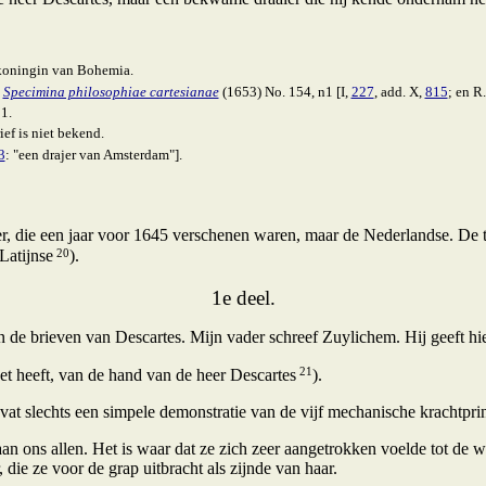
 koningin van Bohemia.
n
Specimina philosophiae cartesianae
(1653) No. 154, n1 [I,
227
, add. X,
815
; en R
1.
ief is niet bekend.
3
: "een drajer van Amsterdam"].
der, die een jaar voor 1645 verschenen waren, maar de Nederlandse. De t
20
Latijnse
).
1e deel.
in de brieven van Descartes. Mijn vader schreef Zuylichem. Hij geeft hie
21
het heeft, van de hand van de heer Descartes
).
evat slechts een simpele demonstratie van de vijf mechanische krachtpri
an ons allen. Het is waar dat ze zich zeer aangetrokken voelde tot de 
die ze voor de grap uitbracht als zijnde van haar.