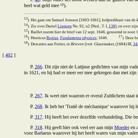
18
heel wat geld mee
).
13
) Het gaat om Samuel Jonsson [1603-1661], hofpredikant van de
14
) Zie over Daniel
Lipstorp
No. 92, n2 [Ned., T. I,
139
], en over zij
15
) Baillet noemt hier de brief van 12 sept. 1646, genoemd in noot 1
16
17
) Henricus
Regius
,
Fundamenta physices
, 1646.
) Deze br
18
) Descartes aan Ferrier, in
Brieven
[vert. Glazemaker, (1684) III,
34
[
402
]
P.
266
. Dit zijn niet de Latijnse gedichten van mijn va
in 1621, en hij had er meer eer mee gekregen dan met zijn 
P.
267
. Ik weet niet waarom er overal Zuitlichem staat 
P.
268
. Ik heb het 'Traitè de méchanique' waarover hij 
P.
317
. Hij heeft het over dezelfde verhandeling. Die b
P.
318
. Hij geeft hier ook veel eer aan mijn
Moeder
en a
voor Barlaeus waarover hij het heeft waren van mijn vader, 