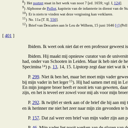
8
) Het
portret
staat in het werk van noot 7 [ed. 1659; vgl. I,
124
].
9
) Alphonse de
Pollot
, kapitein van de infanterie in dienst van de S
10
) Er is niets te vinden wat deze vergissing kan verklaren.
11
) No. 11a [T. II,
550
].
12
) Brief van Descartes aan le Leu de Wilhem, 15 juni 1646
[<]
(Pell 
[
401
]
Ibidem. Ik weet ook niet dat er een professor geweest i
Ibidem. Hij maakt mij opnieuw curator van de universitei
had, onder van Schooten in Leiden. Maar ik heb niet de h
14
Specimina
) p.
13
, 14, 15. Lipstorp zegt daar niet wat ik
P.
299
. Niet ik ben het, maar het moet mijn vader gewee
15
bij mijn vader in het leger
). Hij had samen met mij in Lei
En mijn jongere broer heeft er nooit iets van geweten, daar
zijn, en het is teveel eer zowel voor mij als voor mijn broe
P.
292
. Ik twijfel er sterk aan of de brief die hij aan mi
en ik herinner me niet het zeer naar mijn zin gevonden te
P.
157
. Dat zal weer een brief van mijn vader zijn aan 
P.
46
. Mijn vader liet nooit werken aan de glazen van 