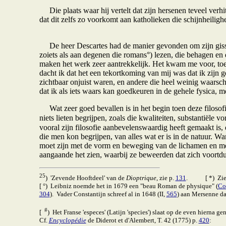
Die plaats waar hij vertelt dat zijn hersenen teveel verh
dat dit zelfs zo voorkomt aan katholieken die schijnheiligh
De heer Descartes had de manier gevonden om zijn gissin
zoiets als aan degenen die romans°) lezen, die behagen e
maken het werk zeer aantrekkelijk. Het kwam me voor, toen 
dacht ik dat het een tekortkoming van mij was dat ik zijn g
zichtbaar onjuist waren, en andere die heel weinig waarsc
dat ik als iets waars kan goedkeuren in de gehele fysica, m
Wat zeer goed bevallen is in het begin toen deze filosofie
niets lieten begrijpen, zoals die kwaliteiten, substantiële v
vooral zijn filosofie aanbevelenswaardig heeft gemaakt is, d
die men kon begrijpen, van alles wat er is in de natuur. 
moet zijn met de vorm en beweging van de lichamen en met 
aangaande het zien, waarbij ze beweerden dat zich voortd
25
) 'Zevende Hooftdeel' van de
Dioptrique
, zie p.
131
. [ *) Zie
[ °) Leibniz noemde het in 1679 een "beau Roman de physique" (
Cor
304
). Vader Constantijn schreef al in 1648 (II,
565
) aan Mersenne dat
#
[
) Het Franse 'especes' (Latijn 'species') slaat op de even hierna ge
Cf.
Encyclopédie
de Diderot et d'Alembert, T. 42 (1775) p.
420
: