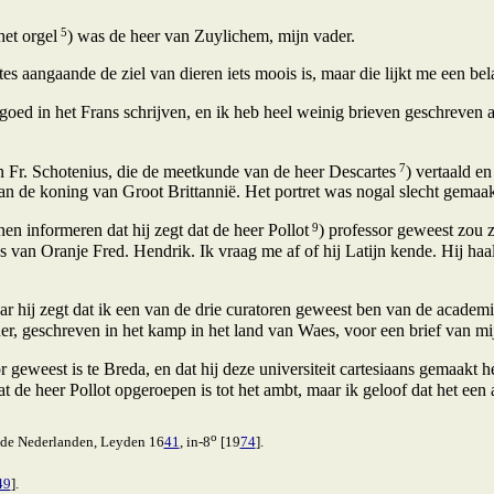
5
het orgel
) was de heer van Zuylichem, mijn vader.
es aangaande de ziel van dieren iets moois is, maar die lijkt me een bel
 goed in het Frans schrijven, en ik heb heel weinig brieven geschreven
7
n Fr. Schotenius, die de meetkunde van de heer Descartes
) vertaald e
an de koning van Groot Brittannië. Het portret was nogal slecht gemaak
9
nen informeren dat hij zegt dat de heer Pollot
) professor geweest zou z
 van Oranje Fred. Hendrik. Ik vraag me af of hij Latijn kende. Hij haal
hij zegt dat ik een van de drie curatoren geweest ben van de academie
er, geschreven in het kamp in het land van Waes, voor een brief van mi
 geweest is te Breda, en dat hij deze universiteit cartesiaans gemaakt hee
t de heer Pollot opgeroepen is tot het ambt, maar ik geloof dat het een
o
hde Nederlanden, Leyden 16
41
, in-8
[19
74
].
49
].