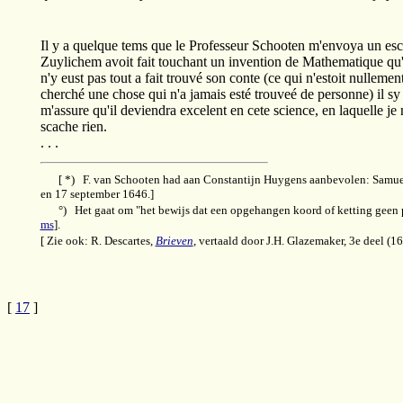
Il y a quelque tems que le Professeur Schooten m'envoya un escr
Zuylichem avoit fait touchant un invention de Mathematique qu'il
n'y eust pas tout a fait trouvé son conte (ce qui n'estoit nullemen
cherché une chose qui n'a jamais esté trouveé de personne) il sy e
m'assure qu'il deviendra excelent en cete science, en laquelle j
scache rien.
. . .
[ *) F. van Schooten had aan Constantijn Huygens aanbevolen: Samu
en 17 september 1646.]
°) Het gaat om "het bewijs dat een opgehangen koord of ketting geen 
ms
].
[ Zie ook: R. Descartes,
Brieven
, vertaald door J.H. Glazemaker, 3e deel (16
[
17
]