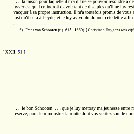
. . . la raison pour laquelle il m'a dit ne se pouvoir resoudre à 
hyver est qu'il craindroit d'avoir tant de disciples qu'il ne luy res
vacquer à sa propre instruction. Il m'a toutefois promis de vous a
tost qu'il sera à Leyde, et je luy ay voulu donner cete lettre affin d
*) Frans van Schooten jr. (1615 - 1660). [ Christiaan Huygens was vijfti
[ XXII,
51
]
. . . le bon Schooten. . . . que je luy mettray ma jeunesse entre
reserve; pour leur monstrer la routte dont vos veritez sont le nord t