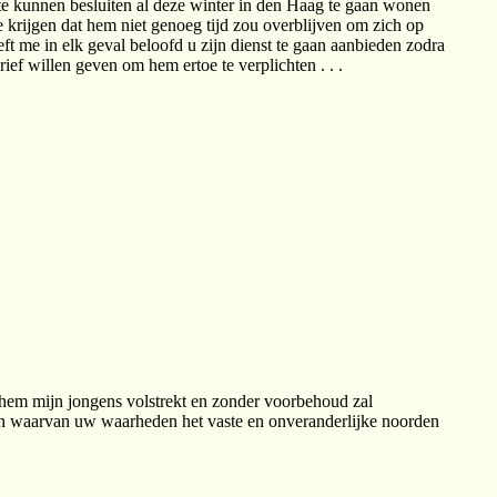
 te kunnen besluiten al deze winter in den Haag te gaan wonen
e krijgen dat hem niet genoeg tijd zou overblijven om zich op
eeft me in elk geval beloofd u zijn dienst te gaan aanbieden zodra
rief willen geven om hem ertoe te verplichten . . .
 ik hem mijn jongens volstrekt en zonder voorbehoud zal
n waarvan uw waarheden het vaste en onveranderlijke noorden