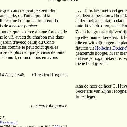
 ce que vous ne peut pas sembler
. . . Er is hier niet veel ge
me table, ou l'un apprend la
je alleen al beschouwt hoe i
finies que l'un ou l'autre prend la
ander logica; en dat, nadat 
ois de
meester pantser
.
ontrukt via de oren, zoals B
onner, que j'exerce a toute force et de
Zodat het grootste tijdverdri
mme le vif, avecq du charbon mis dans
op elke manier beoefen. Ik h
re jardin d'avecq celuij du Conte
olie en wit krijt, tegen de p
tites comme le petit doict qu'elles
figuren uit
Holbein
s
Dodend
hose de plus net que je viens de faire,
genoemde hoogte. Maar hier is
teste de mort, comme nous en avons
het ene je nogal bekend is, 
die je hebt gezien.
14 Aug. 1646. Chrestien Huygens.
Aan de heer de heer C. Huy
Secretaris van Zijne Hooghe
In het leger.
met een rolle papier.
 2.7.
Huygens Jr.
'
 in
Tijdschr. soc. en econ. gesch.
1 (
2004
) 4.]