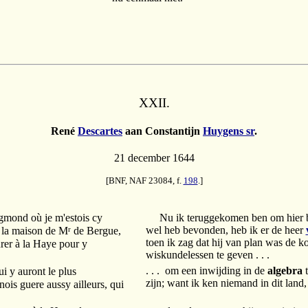
XXII.
René
Descartes
aan Constantijn
Huygens sr
.
21 december 1644
[BNF, NAF 23084, f.
198
.]
Egmond où je m'estois cy
Nu ik teruggekomen ben om hier bij 
r
wel heb bevonden, heb ik er de heer
n la maison de M
de Bergue,
toen ik zag dat hij van plan was de
eurer à la Haye pour y
wiskundelessen te geven . . .
. . . om een inwijding in de
algebra
t
i y auront le plus
zijn; want ik ken niemand in dit land,
nois guere aussy ailleurs, qui