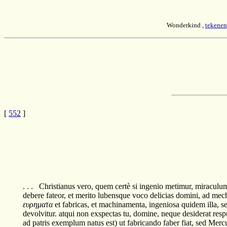
Wonderkind ,
tekenen
[
552
]
. . . Christianus vero, quem certè si ingenio metimur, miraculu
debere fateor, et merito lubensque voco delicias domini, ad mec
ευρηματα
et fabricas, et machinamenta, ingeniosa quidem illa, s
devolvitur. atqui non exspectas tu, domine, neque desiderat resp
ad patris exemplum natus est) ut fabricando faber fiat, sed Mercu