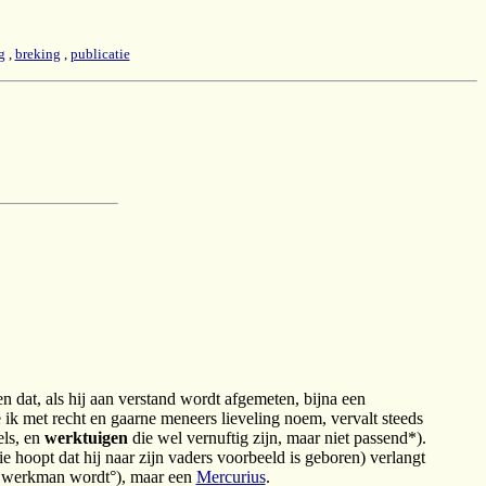
g
,
breking
,
publicatie
en dat, als hij aan verstand wordt afgemeten, bijna een
k met recht en gaarne meneers lieveling noem, vervalt steeds
els, en
werktuigen
die wel vernuftig zijn, maar niet passend*).
ie hoopt dat hij naar zijn vaders voorbeeld is geboren) verlangt
en werkman wordt°), maar een
Mercurius
.