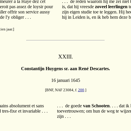
demeurer à la Haye dez cet
. . . de reden waarom hij me zei niet
teroit pas assez de loysir pour
is, dat hij vreesde
zoveel leerlingen
t
ller offrir son service aussy
zijn eigen studie toe te leggen. Hij h
e l'y obliger . . .
hij in Leiden is, en ik heb hem deze b
en jaar.]
XXIII.
Constantijn Huygens sr. aan René Descartes.
16 januari 1645
[BNF, NAF 23084, f.
200
.]
 mains absolument et sans
. . . de goede
van Schooten
. . . . dat
res-fixe et invariable . . .
toevertrouwen; om hun de weg te wijze
zijn . . .