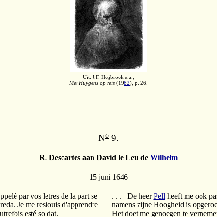
Uit: J.F. Heijbroek e.a.,
Met Huygens op reis
(19
82
), p. 26.
o
N
9.
R. Descartes aan David le Leu de
Wilhelm
15 juni 1646
ppelé par vos letres de la part se
. . . De heer
Pell
heeft me ook pas
reda. Je me resiouis d'apprendre
namens zijne Hoogheid is opgero
utrefois esté soldat.
Het doet me genoegen te vernemen