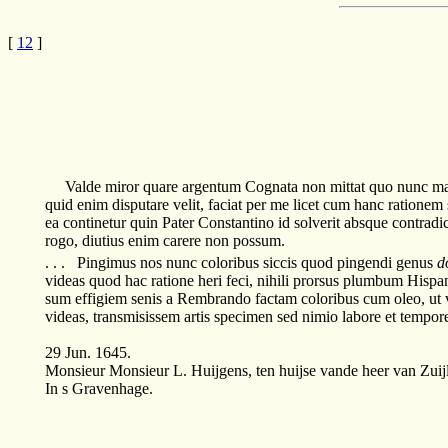
[
12
]
Valde miror quare argentum Cognata non mittat quo nunc max
quid enim disputare velit, faciat per me licet cum hanc rationem s
ea continetur quin Pater Constantino id solverit absque contradict
rogo, diutius enim carere non possum.
. . . Pingimus nos nunc coloribus siccis quod pingendi genus
d
videas quod hac ratione heri feci, nihili prorsus plumbum Hispan
sum effigiem senis a Rembrando factam coloribus cum oleo, ut v
videas, transmisissem artis specimen sed nimio labore et tempore
29 Jun. 1645.
Monsieur Monsieur L. Huijgens, ten huijse vande heer van Zuij
In s Gravenhage.