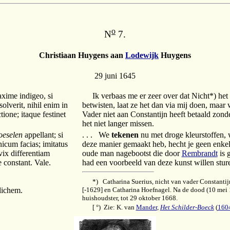
o
N
7.
Christiaan Huygens aan
Lodewijk
Huygens
29 juni 1645
ime indigeo, si
Ik verbaas me er zeer over dat Nicht*) het
olverit, nihil enim in
betwisten, laat ze het dan via mij doen, maar we
ione; itaque festinet
Vader niet aan Constantijn heeft betaald zonde
het niet langer missen.
oeselen
appellant; si
. . . We
tekenen
nu met droge kleurstoffen, 
icum facias; imitatus
deze manier gemaakt heb, hecht je geen enkel
ix differentiam
oude man nagebootst die door
Rembrandt
is 
 constant. Vale.
had een voorbeeld van deze kunst willen sture
*) Catharina Suerius, nicht van vader Constantij
lichem.
[-1629] en Catharina Hoefnagel. Na de dood (10 me
huishoudster, tot 29 oktober 1668.
[ °) Zie: K. van
Mander
,
Het Schilder-Boeck
(
160