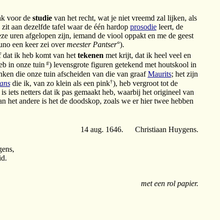
mak voor de
studie
van het recht, wat je niet vreemd zal lijken, als
k zit aan dezelfde tafel waar de één hardop
prosodie
leert, de
deze uren afgelopen zijn, iemand de viool oppakt en me de geest
runo een keer zei over
meester Pantser
°).
jf dat ik heb komt van het
tekenen
met krijt, dat ik heel veel en
#
eb in onze tuin
) levensgrote figuren getekend met houtskool in
lanken die onze tuin afscheiden van die van graaf
Maurits
; het zijn
†
ans
die ik, van zo klein als een pink
), heb vergroot tot de
 iets netters dat ik pas gemaakt heb, waarbij het origineel van
van het andere is het de doodskop, zoals we er hier twee hebben
14 aug. 1646. Christiaan Huygens.
gens,
id.
met een rol papier.