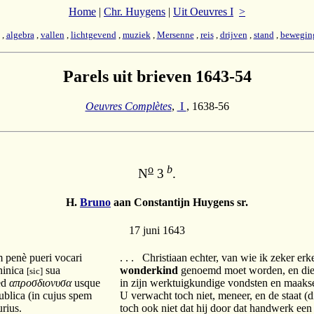
Home
|
Chr. Huygens
|
Uit Oeuvres I
>
,
algebra
,
vallen
,
lichtgevend
,
muziek
,
Mersenne
,
reis
,
drijven
,
stand
,
bewegin
Parels uit brieven 1643-54
Oeuvres Complètes
,
I
, 1638-56
o
b
N
3
.
H.
Bruno
aan Constantijn Huygens sr.
17 juni 1643
m penè pueri vocari
. . . Christiaan echter, van wie ik zeker erk
hinica
sua
wonderkind
genoemd moet worden, en die i
[sic]
ed
απροσδιονυσα
usque
in zijn werktuigkundige vondsten en maaks
ublica (in cujus spem
U verwacht toch niet, meneer, en de staat (d
rius.
toch ook niet dat hij door dat handwerk e