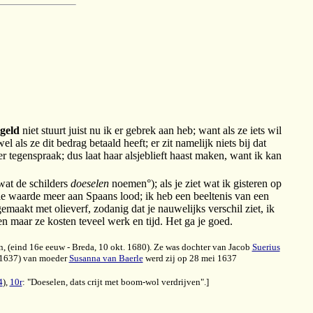
geld
niet stuurt juist nu ik er gebrek aan heb; want als ze iets wil
l als ze dit bedrag betaald heeft; er zit namelijk niets bij dat
r tegenspraak; dus laat haar alsjeblieft haast maken, want ik kan
wat de schilders
doeselen
noemen°); als je ziet wat ik gisteren op
e waarde meer aan Spaans lood; ik heb een beeltenis van een
gemaakt met olieverf, zodanig dat je nauwelijks verschil ziet, ik
n maar ze kosten teveel werk en tijd. Het ga je goed.
n, (eind 16e eeuw - Breda, 10 okt. 1680). Ze was dochter van Jacob
Suerius
i 1637) van moeder
Susanna van Baerle
werd zij op 28 mei 1637
4
),
10r
: "Doeselen, dats crijt met boom-wol verdrijven".]