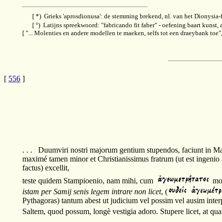
[ *) Grieks 'aprosdionusa': de stemming brekend, nl. van het Dionysia-f
[ °) Latijns spreekwoord: "fabricando fit faber" - oefening baart kunst, 
[ "... Molenties en andere modellen te maeken, selfs tot een draeybank toe
[
556
]
. . . Duumviri nostri majorum gentium stupendos, faciunt in Ma
maximé tamen minor et Christianissimus fratrum (ut est ingenio
factus) excellit,
teste quidem Stampioenio, nam mihi, cum
mor
istam per Samij senis legem intrare non licet
, (
Pythagoras) tantum abest ut judicium vel possim vel ausim inter
Saltem, quod possum, longè vestigia adoro. Stupere licet, at qua