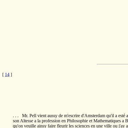
[
14
]
. . . Mr. Pell vient aussy de m'escrire d'Amsterdam qu'il a esté a
son Altesse a la profession en Philosophie et Mathematiques a B
qu'on veuille ainsy faire fleurir les sciences en une ville ou j'ay a