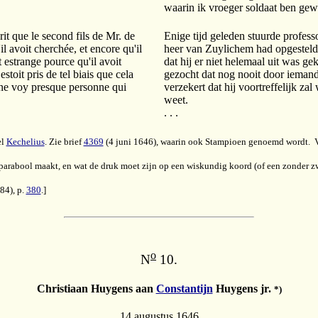
waarin ik vroeger soldaat ben ge
it que le second fils de Mr. de
Enige tijd geleden stuurde profess
 avoit cherchée, et encore qu'il
heer van Zuylichem had opgesteld,
t estrange pource qu'il avoit
dat hij er niet helemaal uit was g
stoit pris de tel biais que cela
gezocht dat nog nooit door iemand 
e ne voy presque personne qui
verzekert dat hij voortreffelijk za
weet.
. . .
el
Kechelius
. Zie brief
4369
(4 juni 1646), waarin ook Stampioen genoemd wordt. Van
parabool maakt, en wat de druk moet zijn op een wiskundig koord (of een zonder zw
84), p.
380
.]
o
N
10.
Christiaan Huygens aan
Constantijn
Huygens jr.
*)
14 augustus 1646