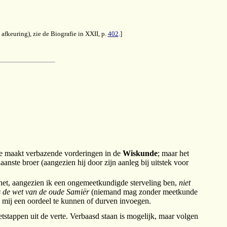
afkeuring), zie de Biografie in XXII, p.
402
.]
e maakt verbazende vorderingen in de
Wiskunde
; maar het
aanste broer (aangezien hij door zijn aanleg bij uitstek voor
 het, aangezien ik een ongemeetkundigde sterveling ben,
niet
s de wet van de oude Samiër
(niemand mag zonder meetkunde
an mij een oordeel te kunnen of durven invoegen.
tstappen uit de verte. Verbaasd staan is mogelijk, maar volgen