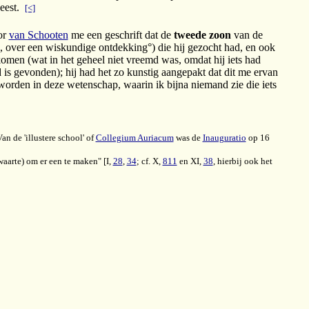
weest.
[<]
or
van Schooten
me een geschrift dat de
tweede zoon
van de
 over een wiskundige ontdekking°) die hij gezocht had, en ook
ekomen (wat in het geheel niet vreemd was, omdat hij iets had
is gevonden); hij had het zo kunstig aangepakt dat dit me ervan
l worden in deze wetenschap, waarin ik bijna niemand zie die iets
 de 'illustere school' of
Collegium Auriacum
was de
Inauguratio
op 16
aarte) om er een te maken" [I,
28
,
34
; cf. X,
811
en XI,
38
, hierbij ook het