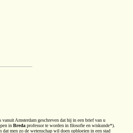
 vanuit Amsterdam geschreven dat hij in een brief van u
epen in
Breda
professor te worden in filosofie en wiskunde*).
 dat men zo de wetenschap wil doen opbloeien in een stad