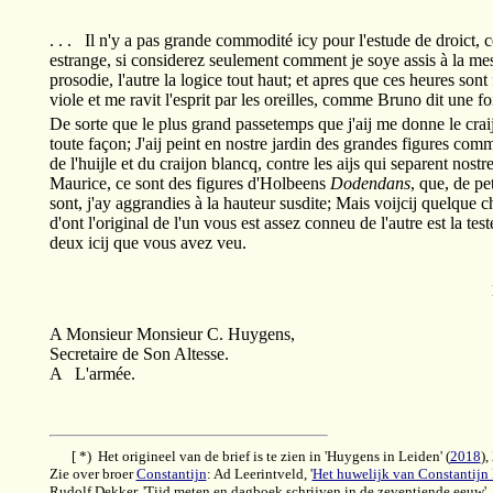
. . . Il n'y a pas grande commodité icy pour l'estude de droict,
estrange, si considerez seulement comment je soye assis à la mes
prosodie, l'autre la logice tout haut; et apres que ces heures sont 
viole et me ravit l'esprit par les oreilles, comme Bruno dit une f
De sorte que le plus grand passetemps que j'aij me donne le craij
toute façon; J'aij peint en nostre jardin des grandes figures co
de l'huijle et du craijon blancq, contre les aijs qui separent nost
Maurice, ce sont des figures d'Holbeens
Dodendans
, que, de pe
sont, j'ay aggrandies à la hauteur susdite; Mais voijcij quelque c
d'ont l'original de l'un vous est assez conneu de l'autre est la 
deux icij que vous avez veu.
A Monsieur Monsieur C. Huygens,
Secretaire de Son Altesse.
A L'armée.
[ *) Het origineel van de brief is te zien in 'Huygens in Leiden' (
2018
),
Zie over broer
Constantijn
: Ad Leerintveld, '
Het huwelijk van Constantijn 
Rudolf Dekker, 'Tijd meten en dagboek schrijven in de zeventiende eeuw',