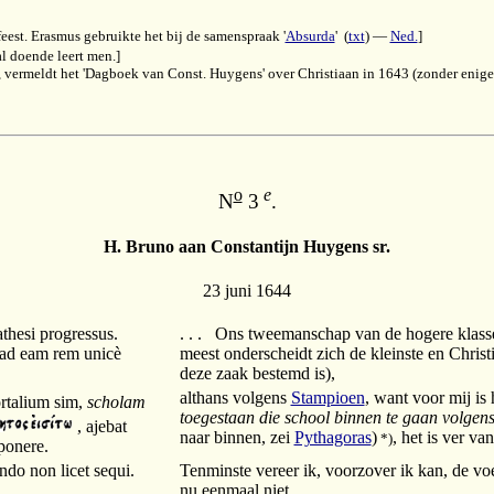
eest. Erasmus gebruikte het bij de samenspraak '
Absurda
'
(
txt
) —
Ned.
]
al doende leert men.]
", vermeldt het 'Dagboek van Const. Huygens' over Christiaan in 1643 (zonder enige 
o
e
N
3
.
H. Bruno aan Constantijn Huygens sr.
23 juni 1644
thesi progressus.
. . . Ons tweemanschap van de hogere klass
 ad eam rem unicè
meest onderscheidt zich de kleinste en Christi
deze zaak bestemd is),
althans volgens
Stampioen
, want voor mij is
talium sim,
scholam
toegestaan die school binnen te gaan volgen
, ajebat
naar binnen, zei
Pythagoras
)
, het is ver v
*)
ponere.
ndo non licet sequi.
Tenminste vereer ik, voorzover ik kan, de voe
nu eenmaal niet.