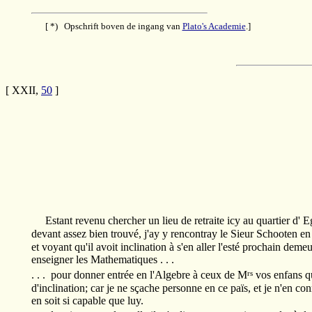
[ *) Opschrift boven de ingang van
Plato's Academie
.]
[ XXII,
50
]
Estant revenu chercher un lieu de retraite icy au quartier d' 
devant assez bien trouvé, j'ay y rencontray le Sieur Schooten e
et voyant qu'il avoit inclination à s'en aller l'esté prochain dem
enseigner les Mathematiques . . .
rs
. . . pour donner entrée en l'Algebre à ceux de M
vos enfans qu
d'inclination; car je ne sçache personne en ce païs, et je n'en con
en soit si capable que luy.