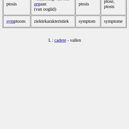
ptose,
ptosis
org
aan
ptosis
ptosis
(van ooglid)
sym
ptoom
ziekte­karakteristiek
symptom
symptome
L :
cadere
- vallen