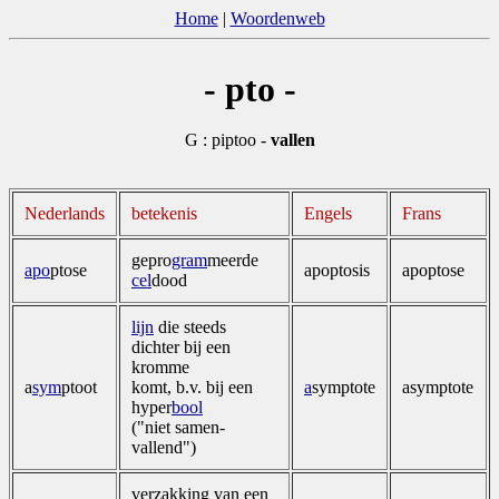
Home
|
Woordenweb
- pto -
G : piptoo -
vallen
Nederlands
betekenis
Engels
Frans
gepro
gram
­meerde
apo
ptose
apoptosis
apoptose
cel
dood
lijn
die steeds
dichter bij een
kromme
a
sym
ptoot
komt, b.v. bij een
a
symptote
asymptote
hyper
bool
("niet samen­
vallend")
verzakking van een