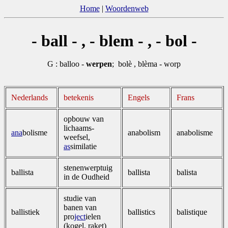
Home
|
Woordenweb
- ball - , - blem - , - bol -
G : balloo -
werpen
; bolè , blèma - worp
Nederlands
betekenis
Engels
Frans
opbouw van
lichaams­
ana
bolisme
anabolism
anabolisme
weefsel,
as
similatie
stenenwerp­tuig
ballista
ballista
balista
in de Oudheid
studie van
banen van
ballistiek
ballistics
balistique
pro
ject
ielen
(kogel, raket)