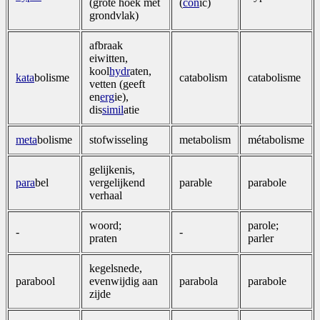
(grote hoek met
(
con
ic)
grondvlak)
afbraak
eiwitten,
kool
hydr
aten,
kata
bolisme
catabolism
catabolisme
vetten (geeft
en
erg
ie),
dis
simil
atie
meta
bolisme
stofwisseling
metabolism
métabolisme
gelijkenis,
para
bel
vergelijkend
parable
parabole
verhaal
woord;
parole;
-
-
praten
parler
kegelsnede,
parabool
evenwijdig aan
parabola
parabole
zijde