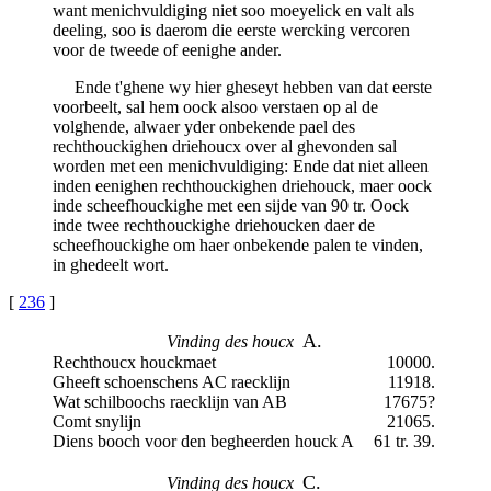
want menichvuldiging niet soo moeyelick en valt als
deeling, soo is daerom die eerste wercking vercoren
voor de tweede of eenighe ander.
Ende t'ghene wy hier gheseyt hebben van dat eerste
voorbeelt, sal hem oock alsoo verstaen op al de
volghende, alwaer yder onbekende pael des
rechthouckighen driehoucx over al ghevonden sal
worden met een menichvuldiging: Ende dat niet alleen
inden eenighen rechthouckighen driehouck, maer oock
inde scheefhouckighe met een sijde van 90 tr. Oock
inde twee rechthouckighe driehoucken daer de
scheefhouckighe om haer onbekende palen te vinden,
in ghedeelt wort.
[
236
]
A.
Vinding des houcx
Rechthoucx houckmaet
10000.
Gheeft schoenschens AC raecklijn
11918.
Wat schilboochs raecklijn van AB
17675?
Comt snylijn
21065.
Diens booch voor den begheerden houck A
61 tr. 39.
C.
Vinding des houcx