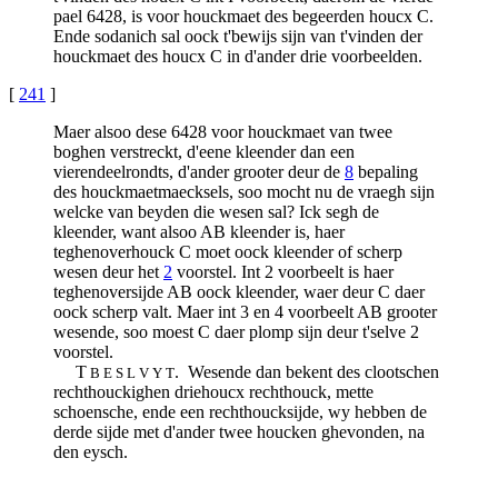
pael 6428, is voor houckmaet des begeerden houcx C.
Ende sodanich sal oock t'bewijs sijn van t'vinden der
houckmaet des houcx C in d'ander drie voorbeelden.
[
241
]
Maer alsoo dese 6428 voor houckmaet van twee
boghen verstreckt, d'eene kleender dan een
vierendeelrondts, d'ander grooter deur de
8
bepaling
des houckmaetmaecksels, soo mocht nu de vraegh sijn
welcke van beyden die wesen sal? Ick segh de
kleender, want alsoo AB kleender is, haer
teghenoverhouck C moet oock kleender of scherp
wesen deur het
2
voorstel. Int 2 voorbeelt is haer
teghenoversijde AB oock kleender, waer deur C daer
oock scherp valt. Maer int 3 en 4 voorbeelt AB grooter
wesende, soo moest C daer plomp sijn deur t'selve 2
voorstel.
T
. Wesende dan bekent des clootschen
B E S L V Y T
rechthouckighen driehoucx rechthouck, mette
schoensche, ende een rechthoucksijde, wy hebben de
derde sijde met d'ander twee houcken ghevonden, na
den eysch.