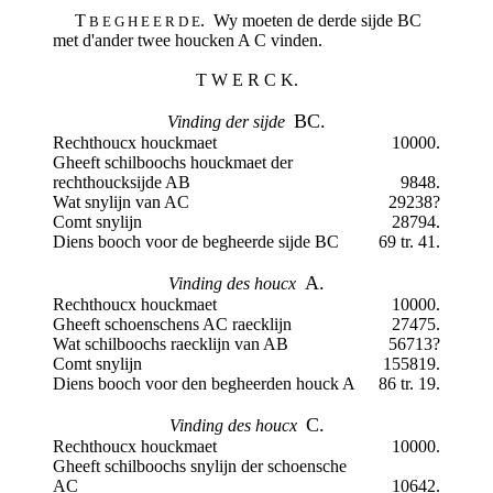
T
. Wy moeten de derde sijde BC
B E G H E E R D E
met d'ander twee houcken A C vinden.
T W E R C K.
BC.
Vinding der sijde
Rechthoucx houckmaet
10000.
Gheeft schilboochs houckmaet der
rechthoucksijde AB
9848.
Wat snylijn van AC
29238?
Comt snylijn
28794.
Diens booch voor de begheerde sijde BC
69 tr. 41.
A.
Vinding des houcx
Rechthoucx houckmaet
10000.
Gheeft schoenschens AC raecklijn
27475.
Wat schilboochs raecklijn van AB
56713?
Comt snylijn
155819.
Diens booch voor den begheerden houck A
86 tr. 19.
C.
Vinding des houcx
Rechthoucx houckmaet
10000.
Gheeft schilboochs snylijn der schoensche
AC
10642.