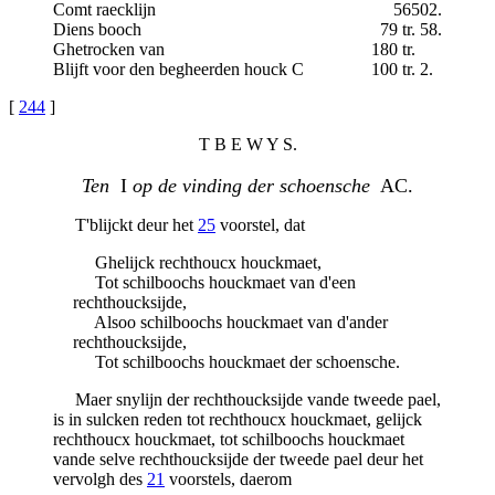
Comt raecklijn
56502.
Diens booch
79 tr. 58.
Ghetrocken van
180 tr.
Blijft voor den begheerden houck C
100 tr. 2.
[
244
]
T B E W Y S.
Ten
I
op de vinding der schoensche
AC.
T'blijckt deur het
25
voorstel, dat
Ghelijck rechthoucx houckmaet,
Tot schilboochs houckmaet van d'een
rechthoucksijde,
Alsoo schilboochs houckmaet van d'ander
rechthoucksijde,
Tot schilboochs houckmaet der schoensche.
Maer snylijn der rechthoucksijde vande tweede pael,
is in sulcken reden tot rechthoucx houckmaet, gelijck
rechthoucx houckmaet, tot schilboochs houckmaet
vande selve rechthoucksijde der tweede pael deur het
vervolgh des
21
voorstels, daerom