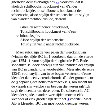
ghestelde deur t'vervolgh des
22
voorstels, dat is
ghelijck schilboochs houckmaet van d'ander
rechthoucksijde, tot schilboochs houckmaet der
schoensche, alsoo snylijn der schoensche, tot snylijn
van d'ander rechthoucksijde, daerom
Ghelijck rechthoucx houckmaet,
Tot schilboochs houckmaet van d'een
rechthoucksijde,
Alsoo snylijn der schoensche,
Tot snylijn van d'ander rechthoucksijde.
Maer sulcx sijn de vier palen der wercking van
t'vinden der sijde BC int
1
voorbeelt, daerom de vierde
pael 13541 is voor snylijn der begheerde BC. Ende
soodanich sal oock t'bewijs sijn van t'vinden der snylijn
van BC in d'ander drie voorbeelde
n
. Maer also de selve
13541 voor snylijn van twee bogen verstreckt, d'eene
kleender dan een vierendeelrondts d'ander grooter deur
de
8
bepaling des houckmaetmaecksels, soo mocht nu
de vraegh sijn welcke van beyden die wesen sal? Ick
segh de kleender om dese reden: De schoensche AC
kleender sijnde, d'ander twee sijden moeten elck
kleender of elck grooter sijn deur het
3
voorstel: Maer
AB is kleender, BC dan moet oock kleender wesen.