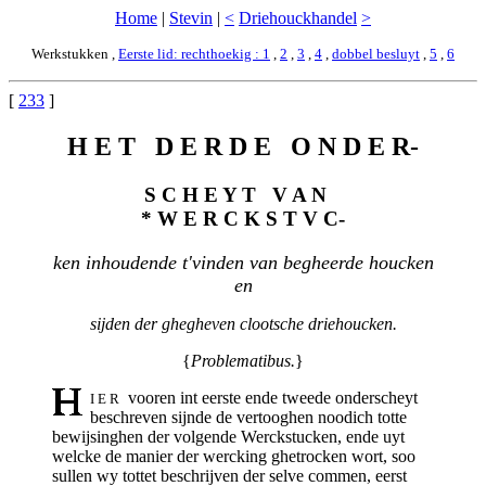
Home
|
Stevin
|
<
Driehouckhandel
>
Werkstukken ,
Eerste lid: rechthoekig : 1
,
2
,
3
,
4
,
dobbel besluyt
,
5
,
6
[
233
]
H E T D E R D E O N D E R-
S C H E Y T V A N
* W E R C K S T V C-
ken inhoudende t'vinden van begheerde houcken
en
sijden der ghegheven clootsche driehoucken.
{
Problematibus.
}
vooren int eerste ende tweede onderscheyt
I E R
beschreven sijnde de vertooghen noodich totte
bewijsinghen der volgende Werckstucken, ende uyt
welcke de manier der wercking ghetrocken wort, soo
sullen wy tottet beschrijven der selve commen, eerst