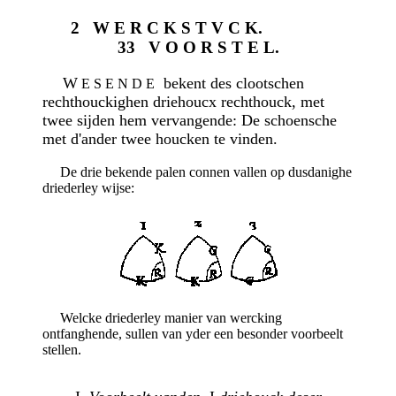
2 W E R C K S T V C K.
33 V O O R S T E L.
W
bekent des clootschen
E S E N D E
rechthouckighen driehoucx rechthouck, met
twee sijden hem vervangende: De schoensche
met d'ander twee houcken te vinden.
De drie bekende palen connen vallen op dusdanighe
driederley wijse:
Welcke driederley manier van wercking
ontfanghende, sullen van yder een besonder voorbeelt
stellen.