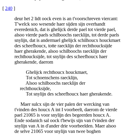
[
240
]
deur het 2 lidt oock even is an t'voorschreven viercant:
T'welck soo wesende haer sijden sijn overhandt
everedenich, dat is ghelijck derde pael tot vierde pael,
alsoo vierde paels schilboochs raecklijn, tot derde paels
snylijn, dat is andermael ghelijck schilhoucx houckmaet
des scheefhoucx, totte raecklijn der rechthoucksijde
haer gherakende, alsoo schilboochs raecklijn der
rechthoucksijde, tot snylijn des scheefhoucx haer
gherakende, daerom
Ghelijck rechthoucx houckmaet,
Tot schoenschens raecklijn,
Alsoo schilboochs raecklijn der
rechthoucksijde,
Tot snylijn des scheefhoucx haer gherakende.
Maer sulcx sijn de vier palen der wercking van
t'vinden des houcx A int I voorbeelt, daerom de vierde
pael 21065 is voor snylijn des begeerden houcx A.
Ende sodanich sal oock t'bewijs sijn van t'vinden der
snylijn van A in d'ander drie voorbeelden. Maer alsoo
de selve 21065 voor snylijn van twee boghen