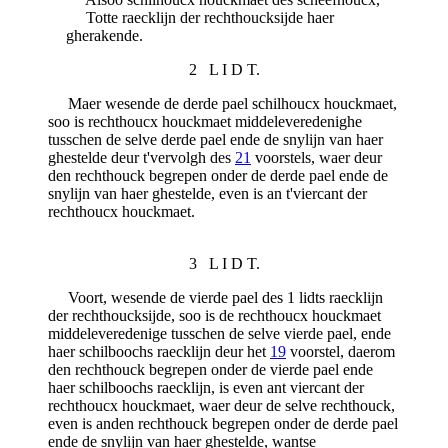
Totte raecklijn der rechthoucksijde haer
gherakende.
2 L I D T.
Maer wesende de derde pael schilhoucx houckmaet,
soo is rechthoucx houckmaet middeleveredenighe
tusschen de selve derde pael ende de snylijn van haer
ghestelde deur t'vervolgh des
21
voorstels, waer deur
den rechthouck begrepen onder de derde pael ende de
snylijn van haer ghestelde, even is an t'viercant der
rechthoucx houckmaet.
3 L I D T.
Voort, wesende de vierde pael des 1 lidts raecklijn
der rechthoucksijde, soo is de rechthoucx houckmaet
middeleveredenige tusschen de selve vierde pael, ende
haer schilboochs raecklijn deur het
19
voorstel, daerom
den rechthouck begrepen onder de vierde pael ende
haer schilboochs raecklijn, is even ant viercant der
rechthoucx houckmaet, waer deur de selve rechthouck,
even is anden rechthouck begrepen onder de derde pael
ende de snylijn van haer ghestelde, wantse