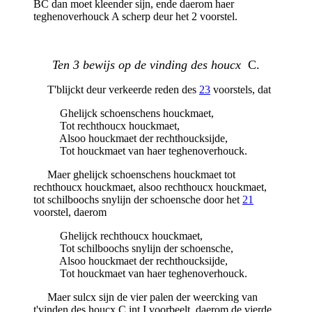
BC dan moet kleender sijn, ende daerom haer
teghenoverhouck A scherp deur het 2 voorstel.
Ten 3 bewijs op de vinding des houcx
C.
T'blijckt deur verkeerde reden des
23
voorstels, dat
Ghelijck schoenschens houckmaet,
Tot rechthoucx houckmaet,
Alsoo houckmaet der rechthoucksijde,
Tot houckmaet van haer teghenoverhouck.
Maer ghelijck schoenschens houckmaet tot
rechthoucx houckmaet, alsoo rechthoucx houckmaet,
tot schilboochs snylijn der schoensche door het
21
voorstel, daerom
Ghelijck rechthoucx houckmaet,
Tot schilboochs snylijn der schoensche,
Alsoo houckmaet der rechthoucksijde,
Tot houckmaet van haer teghenoverhouck.
Maer sulcx sijn de vier palen der weercking van
t'vinden des houcx C int I voorbeelt, daerom de vierde