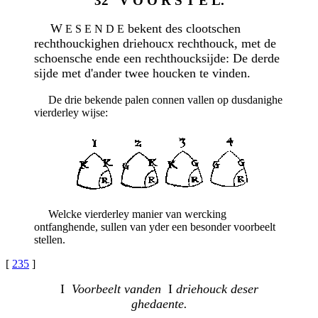
32 V O O R S T E L.
W
bekent des clootschen
E S E N D E
rechthouckighen driehoucx rechthouck, met de
schoensche ende een rechthoucksijde: De derde
sijde met d'ander twee houcken te vinden.
De drie bekende palen connen vallen op dusdanighe
vierderley wijse:
Welcke vierderley manier van wercking
ontfanghende, sullen van yder een besonder voorbeelt
stellen.
[
235
]
I
Voorbeelt vanden
I
driehouck deser
ghedaente.