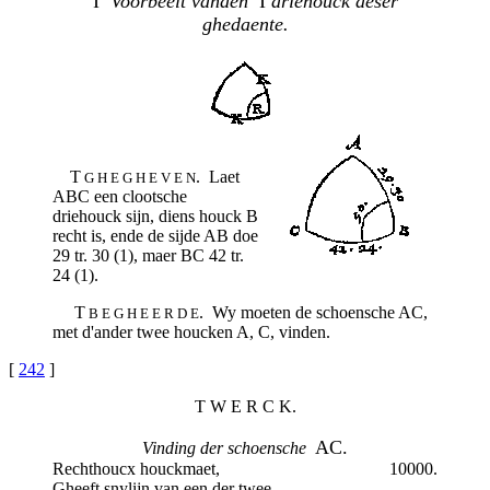
I
Voorbeelt vanden
I
driehouck deser
ghedaente.
T
. Laet
G H E G H E V E N
ABC een clootsche
driehouck sijn, diens houck B
recht is, ende de sijde AB doe
29 tr. 30 (1), maer BC 42 tr.
24 (1).
T
. Wy moeten de schoensche AC,
B E G H E E R D E
met d'ander twee houcken A, C, vinden.
[
242
]
T W E R C K.
AC.
Vinding der schoensche
Rechthoucx houckmaet,
10000.
Gheeft snylijn van een der twee