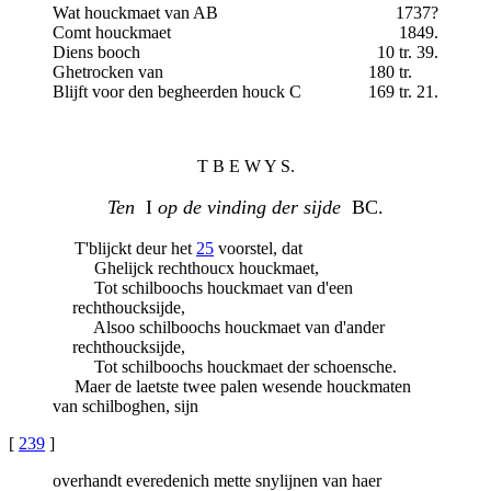
Wat houckmaet van AB
1737?
Comt houckmaet
1849.
Diens booch
10 tr. 39.
Ghetrocken van
180 tr.
Blijft voor den begheerden houck C
169 tr. 21.
T B E W Y S.
Ten
I
op de vinding der sijde
BC.
T'blijckt deur het
25
voorstel, dat
Ghelijck rechthoucx houckmaet,
Tot schilboochs houckmaet van d'een
rechthoucksijde,
Alsoo schilboochs houckmaet van d'ander
rechthoucksijde,
Tot schilboochs houckmaet der schoensche.
Maer de laetste twee palen wesende houckmaten
van schilboghen, sijn
[
239
]
overhandt everedenich mette snylijnen van haer