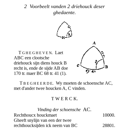
2 Voorbeelt vanden 2 driehouck deser
ghedaente.
T
. Laet
G H E G H E V E N
ABC een clootsche
driehouck sijn diens houck B
recht is, ende de sijde AB doe
170 tr. maer BC 68 tr. 41 (1).
T
. Wy moeten de schoensche AC,
B E G H E E R D E
met d'ander twee houcken A, C vinden.
T W E R C K.
AC.
Vinding der schoensche
Rechthoucx houckmaet
10000.
Gheeft snylijn van een der twee
rechthoucksijden ick neem van BC
28801.