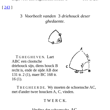
[
243
]
3
Voorbeelt vanden
3
driehouck deser
ghedaente.
T
. Laet
G H E G H E V E N
ABC een clootsche
driehouck sijn, diens houck B
recht is, ende de sijde AB doe
131 tr. 2 (1), maer BC 168 tr.
16 (1).
T
. Wy moeten de schoensche AC,
B E G H E E R D E
met d'ander twee houcken A, C, vinden.
T W E R C K.
AC.
Vinding der schoensche