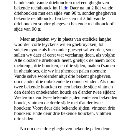
handelende vande driehoucken met een ghegheven
bekende rechthouck int
I lidt
: Daer na int 2 lidt vande
driehoucken met een sijde van 90 tr. sonder ghegheven
bekende rechthouck. Ten laetsten int 3 lidt vande
driehoucken sonder ghegeven bekende rechthouck of
sijde van 90 tr.
Maer anghesien wy in plaets van ettelicke langhe
woorden corte teyckens willen ghebruycken, tot
sulcken eynde als hier onder gheseyt sal worden, soo
sullen wy daer af eerst wat verclaring doen, als volght:
Alle clootsche driehouck heeft, ghelijck de naem oock
mebrengt, drie houcken, en drie sijden, maken t'samen
in ghetale ses, die wy int ghemeen palen noemen:
Vande selve wordender altijt drie bekent ghegheven,
om d'ander drie onbekende te connen vinden. Als door
twee bekende houcken en een bekende sijde vintmen
den derden onbekenden houck en d'ander twee sijden:
Wederom deur twee bekende sijden ende een bekenden
houck, vintmen de derde sijde met d'ander twee
houcken: Voort deur drie bekende sijden, vintmen drie
houcken: Ende deur drie bekende houcken, vintmen
drie sijden.
Nu om dese drie ghegheven bekende palen deur