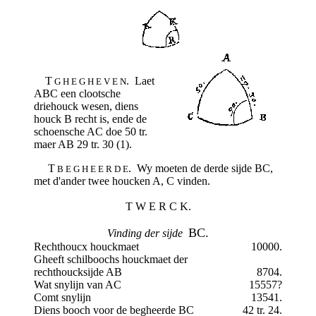
T
. Laet
G H E G H E V E N
ABC een clootsche
driehouck wesen, diens
houck B recht is, ende de
schoensche AC doe 50 tr.
maer AB 29 tr. 30 (1).
T
. Wy moeten de derde sijde BC,
B E G H E E R D E
met d'ander twee houcken A, C vinden.
T W E R C K.
BC.
Vinding der sijde
Rechthoucx houckmaet
10000.
Gheeft schilboochs houckmaet der
rechthoucksijde AB
8704.
Wat snylijn van AC
15557?
Comt snylijn
13541.
Diens booch voor de begheerde BC
42 tr. 24.