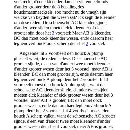
verstreckt, d'eene kleender dan een vierendeelronds
d'ander grooter deur de
8
bepaling des
houckmaetmaecksels, soo mocht nu de vraegh sijn
welcke van beyden die wesen sal? Ick segh de kleender
om dese reden: De schoensche AC kleender sijnde,
d'ander twee sijden moeten elck kleender of elck
grooter sijn door het
3
voorstel: Maer AB is kleender,
BC dan moet oock kleender wesen, en
de
daerom haer
teghenoverhouck oock scherp deur het
2
voorstel.
Angaende int 2 voorbeelt den houck A plomp
ghestelt wiert, de reden is dese: De schoensche AC
grooter sijnde, d'een van d'ander twee moet kleender
d'ander grooter wesen deur het 3 voorstel, maer AB is
kleender, BC dan moet grooter sijn, ende daerom haer
teghenoverhouck A plomp deur het 2 voorstel. Int 3
voorbeelt moest den houck A plomp sijn, want de
schoensche AC kleender sijnde, d'ander twee sijden
moeten elck kleender of elck grooter wesen deur het 3
voorstel, maer AB is grooter, BC dan moet oock
grooter wesen, ende daerom haer teghenoverhouck A
plomp deur het 2 voorstel. Int 4 voorbeelt moest den
houck A scherp vallen, want de schoensche AC grooter
sijnde, d'een van d'ander twee moet kleender d'ander
grooter wesen deur het 3 voorstel, maer AB is grooter,