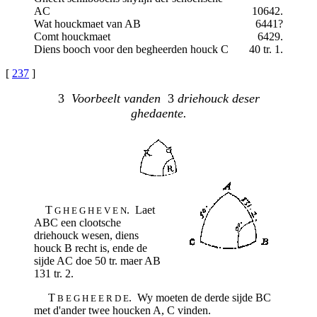
AC
10642.
Wat houckmaet van AB
6441?
Comt houckmaet
6429.
Diens booch voor den begheerden houck C
40 tr. 1.
[
237
]
3
Voorbeelt vanden
3
driehouck deser
ghedaente.
T
. Laet
G H E G H E V E N
ABC een clootsche
driehouck wesen, diens
houck B recht is, ende de
sijde AC doe 50 tr. maer AB
131 tr. 2.
T
. Wy moeten de derde sijde BC
B E G H E E R D E
met d'ander twee houcken A, C vinden.