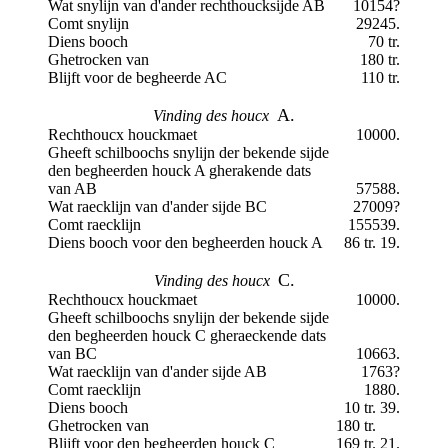
Wat snylijn van d'ander rechthoucksijde AB
10154?
Comt snylijn
29245.
Diens booch
70 tr.
Ghetrocken van
180 tr.
Blijft voor de begheerde AC
110 tr.
A.
Vinding des houcx
Rechthoucx houckmaet
10000.
Gheeft schilboochs snylijn der bekende sijde
den begheerden houck A gherakende dats
van AB
57588.
Wat raecklijn van d'ander sijde BC
27009?
Comt raecklijn
155539.
Diens booch voor den begheerden houck A
86 tr. 19.
C.
Vinding des houcx
Rechthoucx houckmaet
10000.
Gheeft schilboochs snylijn der bekende sijde
den begheerden houck C gheraeckende dats
van BC
10663.
Wat raecklijn van d'ander sijde AB
1763?
Comt raecklijn
1880.
Diens booch
10 tr. 39.
Ghetrocken van
180 tr.
Blijft voor den begheerden houck C
169 tr. 21.