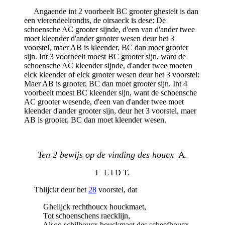
Angaende int 2 voorbeelt BC grooter ghestelt is dan
een vierendeelrondts, de oirsaeck is dese: De
schoensche AC grooter sijnde, d'een van d'ander twee
moet kleender d'ander grooter wesen deur het 3
voorstel, maer AB is kleender, BC dan moet grooter
sijn. Int 3 voorbeelt moest BC grooter sijn, want de
schoensche AC kleender sijnde, d'ander twee moeten
elck kleender of elck grooter wesen deur het 3 voorstel:
Maer AB is grooter, BC dan moet grooter sijn. Int 4
voorbeelt moest BC kleender sijn, want de schoensche
AC grooter wesende, d'een van d'ander twee moet
kleender d'ander grooter sijn, deur het 3 voorstel, maer
AB is grooter, BC dan moet kleender wesen.
Ten 2 bewijs op de vinding des houcx
A.
I L I D T.
Tblijckt deur het
28
voorstel, dat
Ghelijck rechthoucx houckmaet,
Tot schoenschens raecklijn,
Alsoo schilhoucx houckmaet des scheefhoucx,