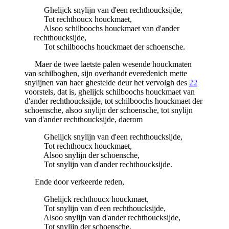
Ghelijck snylijn van d'een rechthoucksijde,
Tot rechthoucx houckmaet,
Alsoo schilboochs houckmaet van d'ander
rechthoucksijde,
Tot schilboochs houckmaet der schoensche.
Maer de twee laetste palen wesende houckmaten
van schilboghen, sijn overhandt everedenich mette
snylijnen van haer ghestelde deur het vervolgh des
22
voorstels, dat is, ghelijck schilboochs houckmaet van
d'ander rechthoucksijde, tot schilboochs houckmaet der
schoensche, alsoo snylijn der schoensche, tot snylijn
van d'ander rechthoucksijde, daerom
Ghelijck snylijn van d'een rechthoucksijde,
Tot rechthoucx houckmaet,
Alsoo snylijn der schoensche,
Tot snylijn van d'ander rechthoucksijde.
Ende door verkeerde reden,
Ghelijck rechthoucx houckmaet,
Tot snylijn van d'een rechthoucksijde,
Alsoo snylijn van d'ander rechthoucksijde,
Tot snylijn der schoensche.