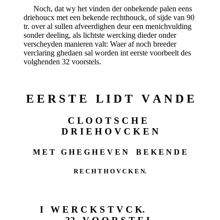
Noch, dat wy het vinden der onbekende palen eens
driehoucx met een bekende rechthouck, of sijde van 90
tr. over al sullen afveerdighen deur een menichvulding
sonder deeling, als lichtste wercking dieder onder
verscheyden manieren valt: Waer af noch breeder
verclaring ghedaen sal worden int eerste voorbeelt des
volghenden 32 voorstels.
E E R S T E L I D T V A N D E
C L O O T S C H E
D R I E H O V C K E N
M E T G H E G H E V E N B E K E N D E
R E C H T H O V C K E N.
I W E R C K S T V C K.