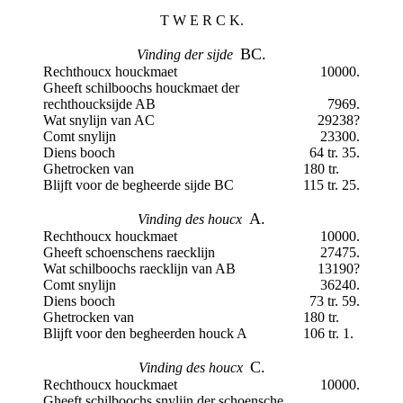
T W E R C K.
BC.
Vinding der sijde
Rechthoucx houckmaet
10000.
Gheeft schilboochs houckmaet der
rechthoucksijde AB
7969.
Wat snylijn van AC
29238?
Comt snylijn
23300.
Diens booch
64 tr. 35.
Ghetrocken van
180 tr.
Blijft voor de begheerde sijde BC
115 tr. 25.
A.
Vinding des houcx
Rechthoucx houckmaet
10000.
Gheeft schoenschens raecklijn
27475.
Wat schilboochs raecklijn van AB
13190?
Comt snylijn
36240.
Diens booch
73 tr. 59.
Ghetrocken van
180 tr.
Blijft voor den begheerden houck A
106 tr. 1.
C.
Vinding des houcx
Rechthoucx houckmaet
10000.
Gheeft schilboochs snylijn der schoensche