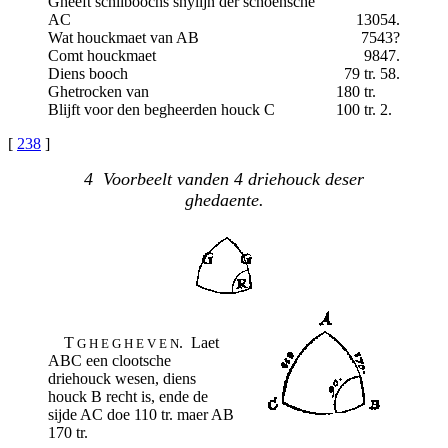
Gheeft schilboochs snylijn der schoensche
AC
13054.
Wat houckmaet van AB
7543?
Comt houckmaet
9847.
Diens booch
79 tr. 58.
Ghetrocken van
180 tr.
Blijft voor den begheerden houck C
100 tr. 2.
[
238
]
4 Voorbeelt vanden 4 driehouck deser
ghedaente.
T
. Laet
G H E G H E V E N
ABC een clootsche
driehouck wesen, diens
houck B recht is, ende de
sijde AC doe 110 tr. maer AB
170 tr.