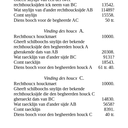
rechthoucksijden ick neem van BC
13542.
Wat snylijn van d'ander rechthoucksijde AB
11489?
Comt snylijn
15558.
Diens booch voor de begheerde AC
50 tr.
A.
Vinding des houcx
Rechthoucx houckmaet
10000.
Gheeft schilboochs snylijn der bekende
rechthoucksijde den begheerden houck A
gherakende dats van AB
20308.
Wat raecklijn van d'ander sijde BC
9131?
Comt raecklijn
18543.
Diens booch voor den begheerden houck A
61 tr. 40.
C.
Vinding des houcx
Rechthoucx houckmaet
10000.
Gheeft schilboochs snylijn der bekende
rechthoucksijde die den begheerden houck C
gheraeckt dats van BC
14830.
Wat raecklijn van d'ander sijde AB
5658?
Comt raecklijn
8391.
Diens booch voor den begheerden houck C
40 tr.