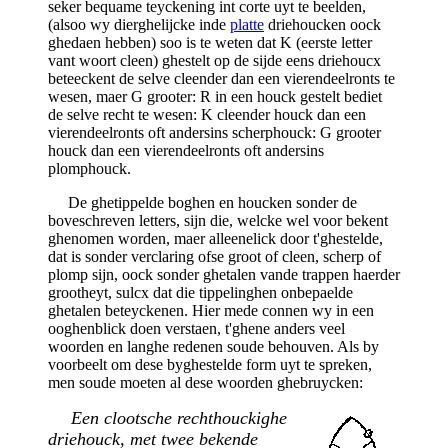
seker bequame teyckening int corte uyt te beelden,
(alsoo wy dierghelijcke inde
platte
driehoucken oock
ghedaen hebben) soo is te weten dat K (eerste letter
vant woort cleen) ghestelt op de sijde eens driehoucx
beteeckent de selve cleender dan een vierendeelronts te
wesen, maer G grooter: R in een houck gestelt bediet
de selve recht te wesen: K cleender houck dan een
vierendeelronts oft andersins scherphouck: G grooter
houck dan een vierendeelronts oft andersins
plomphouck.
De ghetippelde boghen en houcken sonder de
boveschreven letters, sijn die, welcke wel voor bekent
ghenomen worden, maer alleenelick door t'ghestelde,
dat is sonder verclaring ofse groot of cleen, scherp of
plomp sijn, oock sonder ghetalen vande trappen haerder
grootheyt, sulcx dat die tippelinghen onbepaelde
ghetalen beteyckenen. Hier mede connen wy in een
ooghenblick doen verstaen, t'ghene anders veel
woorden en langhe redenen soude behouven. Als by
voorbeelt om dese byghestelde form uyt te spreken,
men soude moeten al dese woorden ghebruycken:
Een clootsche rechthouckighe
driehouck, met twee bekende