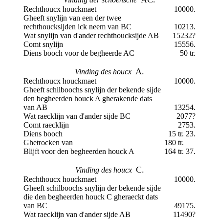
Rechthoucx houckmaet
10000.
Gheeft snylijn van een der twee
rechthoucksijden ick neem van BC
10213.
Wat snylijn van d'ander rechthoucksijde AB
15232?
Comt snylijn
15556.
Diens booch voor de begheerde AC
50 tr.
A.
Vinding des houcx
Rechthoucx houckmaet
10000.
Gheeft schilboochs snylijn der bekende sijde
den begheerden houck A gherakende dats
van AB
13254.
Wat raecklijn van d'ander sijde BC
2077?
Comt raecklijn
2753.
Diens booch
15 tr. 23.
Ghetrocken van
180 tr.
Blijft voor den begheerden houck A
164 tr. 37.
C.
Vinding des houcx
Rechthoucx houckmaet
10000.
Gheeft schilboochs snylijn der bekende sijde
die den begheerden houck C gheraeckt dats
van BC
49175.
Wat raecklijn van d'ander sijde AB
11490?