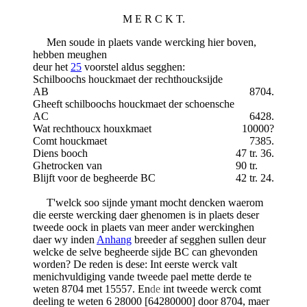
M E R C K T.
Men soude in plaets vande wercking hier boven,
hebben meughen
deur het
25
voorstel aldus segghen:
Schilboochs houckmaet der rechthoucksijde
AB
8704.
Gheeft schilboochs houckmaet der schoensche
AC
6428.
Wat rechthoucx houxkmaet
10000?
Comt houckmaet
7385.
Diens booch
47 tr. 36.
Ghetrocken van
90 tr.
Blijft voor de begheerde BC
42 tr. 24.
T'welck soo sijnde ymant mocht dencken waerom
die eerste wercking daer ghenomen is in plaets deser
tweede oock in plaets van meer ander werckinghen
daer wy inden
Anhang
breeder af segghen sullen deur
welcke de selve begheerde sijde BC can ghevonden
worden? De reden is dese: Int eerste werck valt
menichvuldiging vande tweede pael mette derde te
weten 8704 met 15557. En
de
int tweede werck comt
deeling te weten 6 28000 [64280000] door 8704, maer