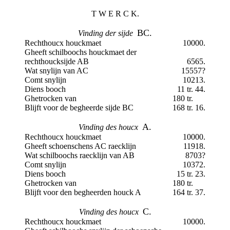
T W E R C K.
BC.
Vinding der sijde
Rechthoucx houckmaet
10000.
Gheeft schilboochs houckmaet der
rechthoucksijde AB
6565.
Wat snylijn van AC
15557?
Comt snylijn
10213.
Diens booch
11 tr. 44.
Ghetrocken van
180 tr.
Blijft voor de begheerde sijde BC
168 tr. 16.
A.
Vinding des houcx
Rechthoucx houckmaet
10000.
Gheeft schoenschens AC raecklijn
11918.
Wat schilboochs raecklijn van AB
8703?
Comt snylijn
10372.
Diens booch
15 tr. 23.
Ghetrocken van
180 tr.
Blijft voor den begheerden houck A
164 tr. 37.
C.
Vinding des houcx
Rechthoucx houckmaet
10000.