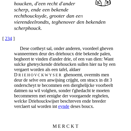
houcken, d'een recht d'ander
scherp, ende een bekende
rechthoucksyde, grooter dan ee
n
vierendeelrondts, teghenover den bekenden
scherphouck.
[
234
]
Dese cortheyt sal, onder anderen, voordeel gheven
wanneermen deur des driehoucx drie bekende palen,
begheert te vinden d'ander drie, of een van dien: Want
sulcke gheteyckende driehoucken sullen hier na by een
vergaert worden als een tafel, aldaer
D
ghenoemt, overmits men
R I E H O V C K W Y S E R
deur de selve een anwijsing crijght, om stracx in dit 3
onderscheyt te becommen een dierghelijcke voorbeelt
datmen na wil volghen, sonder t'ghedacht te moeten
becommeren met eenighe der voorgaende reghelen,
welcke Driehouckwijser beschreven ende breeder
verclaert sal worden int
eynde
deses boucx.
M E R C K T