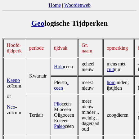
Home
|
Woordenweb
Geo
logische Tijdperken
Hoofd­
Gr.
periode
tijdvak
opmerking
tijdperk
naam
geheel
mens met
Holo
ceen
nieuw
cult
uur
Kwartair
Kaeno
­
Pleisto
­
meest
hom
iniden;
zoïcum
ceen
nieuw
ijstijden
of
meer
Plio
ceen
nieuw
Neo
­
Mioceen
minder ,,
zoïcum
Tertiair
Oligoceen
zoogdieren
weinig ,,
Eoceen
dageraad
Paleo
ceen
oud