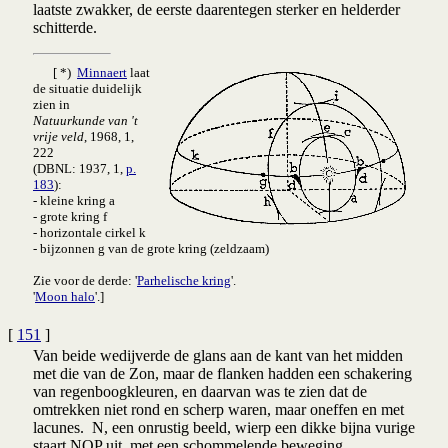
laatste zwakker, de eerste daarentegen sterker en helderder
schitterde.
[ *)
Minnaert
laat
de situatie duidelijk
zien in
Natuurkunde van 't
vrije veld
, 1968, 1,
222
(DBNL: 1937, 1,
p.
183
):
- kleine kring a
- grote kring f
- horizontale cirkel k
- bijzonnen g van de grote kring (zeldzaam)
Zie voor de derde: '
Parhelische kring
'.
'
Moon halo
'.]
[
151
]
Van beide wedijverde de glans aan de kant van het midden
met die van de Zon, maar de flanken hadden een schakering
van regenboogkleuren, en daarvan was te zien dat de
omtrekken niet rond en scherp waren, maar oneffen en met
lacunes. N, een onrustig beeld, wierp een dikke bijna vurige
staart NOP uit, met een schommelende beweging.