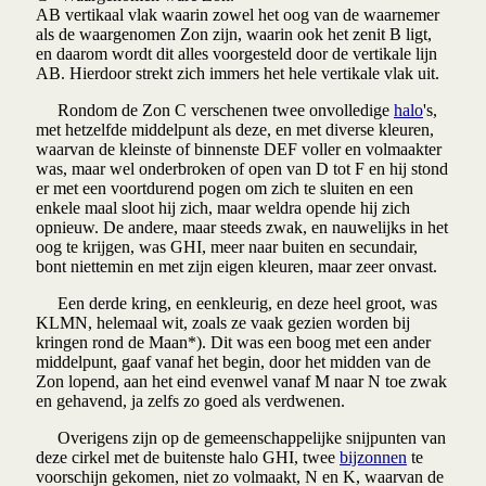
AB vertikaal vlak waarin zowel het oog van de waarnemer
als de waargenomen Zon zijn, waarin ook het zenit B ligt,
en daarom wordt dit alles voorgesteld door de vertikale lijn
AB. Hierdoor strekt zich immers het hele vertikale vlak uit.
Rondom de Zon C verschenen twee onvolledige
halo
's,
met hetzelfde middelpunt als deze, en met diverse kleuren,
waarvan de kleinste of binnenste DEF voller en volmaakter
was, maar wel onderbroken of open van D tot F en hij stond
er met een voortdurend pogen om zich te sluiten en een
enkele maal sloot hij zich, maar weldra opende hij zich
opnieuw. De andere, maar steeds zwak, en nauwelijks in het
oog te krijgen, was GHI, meer naar buiten en secundair,
bont niettemin en met zijn eigen kleuren, maar zeer onvast.
Een derde kring, en eenkleurig, en deze heel groot, was
KLMN, helemaal wit, zoals ze vaak gezien worden bij
kringen rond de Maan*). Dit was een
boog met een ander
middelpunt, gaaf vanaf het begin, door het midden van de
Zon lopend, aan het eind evenwel vanaf M naar N toe zwak
en gehavend, ja zelfs zo goed als verdwenen.
Overigens zijn op de gemeenschappelijke snijpunten van
deze cirkel met de buitenste halo GHI, twee
bijzonnen
te
voorschijn gekomen, niet zo volmaakt, N en K, waarvan de