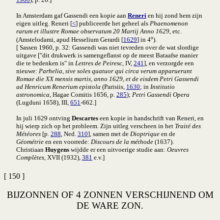
In Amsterdam gaf Gassendi een kopie aan
Reneri
en hij zond hem zijn
eigen uitleg. Reneri [
<
] publiceerde het geheel als
Phaenomenon
rarum et illustre Romae observatum 20 Martij Anno 1629
, etc.
o
(Amstelodami, apud Hesselium Gerardi [
1629
] in 4
).
[ Sassen 1960, p. 32: Gassendi was niet tevreden over de wat slordige
uitgave ["dit drukwerk is samengeflanst op de meest Bataafse manier
die te bedenken is" in
Lettres de Peiresc
, IV,
241
], en verzorgde een
nieuwe:
Parhelia, sive soles quatuor qui circa verum apparuerunt
Romae die XX mensis martis, anno 1629, et de eisdem Petri Gassendi
ad Henricum Renerium epistola
(Parisiis,
1630
; in
Institutio
astronomica
, Hagae Comitis 1656, p.
285
);
Petri Gassendi Opera
(Lugduni 1658), III,
651
-662.]
In juli 1629 ontving
Descartes
een kopie in handschrift van Reneri, en
hij wierp zich op het probleem. Zijn uitleg verscheen in het
Traité des
Météores
[p.
288
, Ned.
310
], samen met de
Dioptrique
en de
Géométrie
en een voorrede:
Discours de la méthode
(1637).
Christiaan
Huygens
wijdde er een uitvoerige studie aan:
Oeuvres
Complètes
, XVII (1932),
381
e.v.]
[ 150 ]
BIJZONNEN OF 4 ZONNEN VERSCHIJNEND OM
DE WARE ZON.