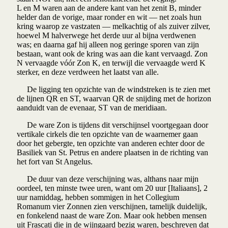
L en M waren aan de andere kant van het zenit B, minder
helder dan de vorige, maar ronder en wit — net zoals hun
kring waarop ze vastzaten — melkachtig of als zuiver zilver,
hoewel M halverwege het derde uur al bijna verdwenen
was; en daarna gaf hij alleen nog geringe sporen van zijn
bestaan, want ook de kring was aan die kant vervaagd. Zon
N vervaagde vóór Zon K, en terwijl die vervaagde werd K
sterker, en deze verdween het laatst van alle.
De ligging ten opzichte van de windstreken is te zien met
de lijnen QR en ST, waarvan QR de snijding met de horizon
aanduidt van de evenaar, ST van de meridiaan.
De ware Zon is tijdens dit verschijnsel voortgegaan door
vertikale cirkels die ten opzichte van de waarnemer gaan
door het gebergte, ten opzichte van anderen echter door de
Basiliek van St. Petrus en andere plaatsen in de richting van
het fort van St Angelus.
De duur van deze verschijning was, althans naar mijn
oordeel, ten minste twee uren, want om 20 uur [Italiaans], 2
uur namiddag, hebben sommigen in het Collegium
Romanum vier Zonnen zien verschijnen, tamelijk duidelijk,
en fonkelend naast de ware Zon. Maar ook hebben mensen
uit Frascati die in de wijngaard bezig waren, beschreven dat