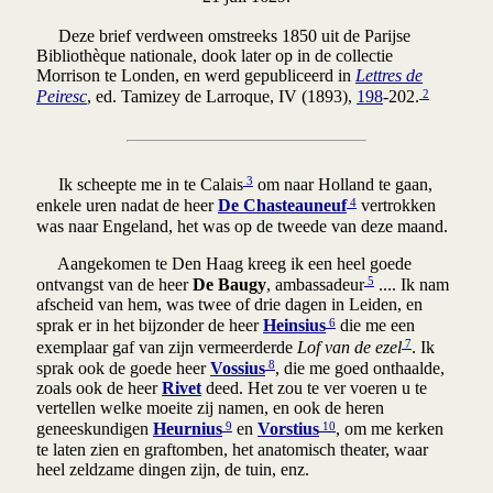
Deze brief verdween omstreeks 1850 uit de Parijse
Bibliothèque nationale, dook later op in de collectie
Morrison te Londen, en werd gepubliceerd in
Lettres de
2
Peiresc
, ed. Tamizey de Larroque, IV (1893),
198
-202.
3
Ik scheepte me in te Calais
om naar Holland te gaan,
4
enkele uren nadat de heer
De Chasteauneuf
vertrokken
was naar Engeland, het was op de tweede van deze maand.
Aangekomen te Den Haag kreeg ik een heel goede
5
ontvangst van de heer
De Baugy
, ambassadeur
.... Ik nam
afscheid van hem, was twee of drie dagen in Leiden, en
6
sprak er in het bijzonder de heer
Heinsius
die me een
7
exemplaar gaf van zijn vermeerderde
Lof van de ezel
. Ik
8
sprak ook de goede heer
Vossius
, die me goed onthaalde,
zoals ook de heer
Rivet
deed. Het zou te ver voeren u te
vertellen welke moeite zij namen, en ook de heren
9
10
geneeskundigen
Heurnius
en
Vorstius
, om me kerken
te laten zien en graftomben, het anatomisch theater, waar
heel zeldzame dingen zijn, de tuin, enz.