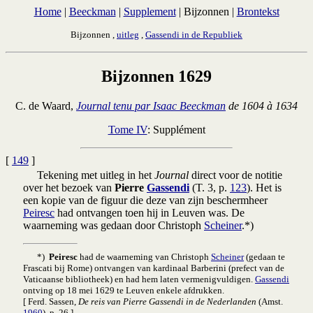
Home
|
Beeckman
|
Supplement
| Bijzonnen |
Brontekst
Bijzonnen ,
uitleg
,
Gassendi in de Republiek
Bijzonnen 1629
C. de Waard,
Journal tenu par Isaac Beeckman
de 1604 à 1634
Tome IV
: Supplément
[
149
]
Tekening met uitleg in het
Journal
direct voor de notitie
over het bezoek van
Pierre
Gassendi
(T. 3, p.
123
). Het is
een kopie van de figuur die deze van zijn beschermheer
Peiresc
had ontvangen toen hij in Leuven was. De
waarneming was gedaan door Christoph
Scheiner
.*)
*)
Peiresc
had de waarneming van Christoph
Scheiner
(gedaan te
Frascati bij Rome) ontvangen van kardinaal Barberini (prefect van de
Vaticaanse bibliotheek) en had hem laten vermenigvuldigen.
Gassendi
ontving op 18 mei 1629 te Leuven enkele afdrukken.
[ Ferd. Sassen,
De reis van Pierre Gassendi in de Nederlanden
(
Amst.
1960
), p. 26.]