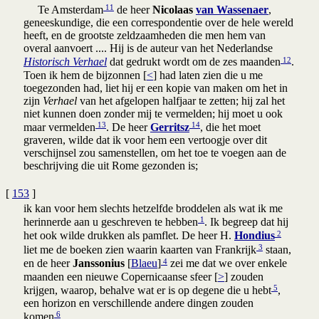
11
Te Amsterdam
de heer
Nicolaas
van Wassenaer
,
geneeskundige, die een correspondentie over de hele wereld
heeft, en de grootste zeldzaamheden die men hem van
overal aanvoert .... Hij is de auteur van het Nederlandse
12
Historisch Verhael
dat gedrukt wordt om de zes maanden
.
Toen ik hem de bijzonnen [
<
] had laten zien die u me
toegezonden had, liet hij er een kopie van maken om het in
zijn
Verhael
van het afgelopen halfjaar te zetten; hij zal het
niet kunnen doen zonder mij te vermelden; hij moet u ook
13
14
maar vermelden
. De heer
Gerritsz
, die het moet
graveren, wilde dat ik voor hem een vertoogje over dit
verschijnsel zou samenstellen, om het toe te voegen aan de
beschrijving die uit Rome gezonden is;
[
153
]
ik kan voor hem slechts hetzelfde broddelen als wat ik me
1
herinnerde aan u geschreven te hebben
. Ik begreep dat hij
2
het ook wilde drukken als pamflet. De heer H.
Hondius
3
liet me de boeken zien waarin kaarten van Frankrijk
staan,
4
en de heer
Janssonius
[
Blaeu
]
zei me dat we over enkele
maanden een nieuwe Copernicaanse sfeer [
>
] zouden
5
krijgen, waarop, behalve wat er is op degene die u hebt
,
een horizon en verschillende andere dingen zouden
6
komen
.