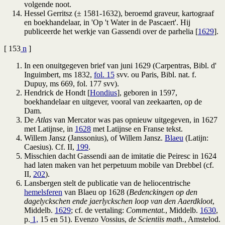
volgende noot.
Hessel Gerritsz (± 1581-1632), beroemd graveur, kartograaf
en boekhandelaar, in 'Op 't Water in de Pascaert'. Hij
publiceerde het werkje van Gassendi over de parhelia [
1629
].
[ 153
n
]
In een onuitgegeven brief van juni 1629 (Carpentras, Bibl. d'
Inguimbert, ms 1832,
fol. 15
svv. ou Paris, Bibl. nat. f.
Dupuy, ms 669, fol. 177 svv).
Hendrick de Hondt [
Hondius
], geboren in 1597,
boekhandelaar en uitgever, vooral van zeekaarten, op de
Dam.
De
Atlas
van Mercator was pas opnieuw uitgegeven, in 1627
met Latijnse, in
1628
met Latijnse en Franse tekst.
Willem Jansz (Janssonius), of Willem Jansz.
Blaeu
(Latijn:
Caesius). Cf. II,
199
.
Misschien dacht Gassendi aan de imitatie die Peiresc in 1624
had laten maken van het perpetuum mobile van Drebbel (cf.
II,
202
).
Lansbergen stelt de publicatie van de heliocentrische
hemelsferen
van Blaeu op 1628 (
Bedenckingen op den
dagelyckschen ende jaerlyckschen loop van den Aaerdkloot
,
Middelb.
1629
; cf. de vertaling:
Commentat.
, Middelb.
1630
,
p.
1,
15 en 51). Evenzo Vossius,
de Scientiis math.
, Amstelod.