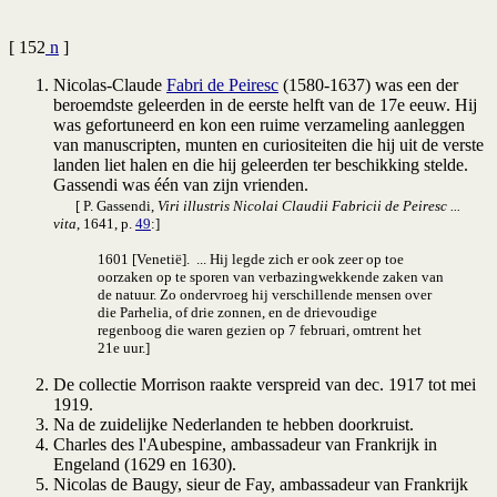
[ 152
n
]
Nicolas-Claude
Fabri de Peiresc
(1580-1637) was een der
beroemdste geleerden in de eerste helft van de 17e eeuw. Hij
was gefortuneerd en kon een ruime verzameling aanleggen
van manuscripten, munten en curiositeiten die hij uit de verste
landen liet halen en die hij geleerden ter beschikking stelde.
Gassendi was één van zijn vrienden.
[ P. Gassendi,
Viri illustris Nicolai Claudii Fabricii de Peiresc ...
vita
, 1641, p.
49
:]
1601 [Venetië]. ...
Hij legde zich er ook zeer op toe
oorzaken op te sporen van verbazingwekkende zaken van
de natuur. Zo ondervroeg hij verschillende mensen over
die Parhelia, of drie zonnen, en de drievoudige
regenboog die waren gezien op 7 februari, omtrent het
21e uur.]
De collectie Morrison raakte verspreid van dec. 1917 tot mei
1919.
Na de zuidelijke Nederlanden te hebben doorkruist.
Charles des l'Aubespine, ambassadeur van Frankrijk in
Engeland (1629 en 1630).
Nicolas de Baugy, sieur de Fay, ambassadeur van Frankrijk