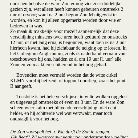
door hen behalve de ware Zon er nog vier zeer duidelijke
gezien zijn, wat alleen heeft kunnen gebeuren omstreeks 2
uur of ervoor; want na 2 uur begon Zon M uitgewist te
worden, en kon hij alleen opgemerkt worden door wie er
bedreven in was.
Zo maak ik makkelijk voor mezelf aannemelijk dat deze
verschijning minstens twee uren heeft geduurd en omstreeks
12 uur, of niet lang erna, is begonnen, want toen ik na 2 uur
hierheen kwam, had hij zichtbaar de neiging op te lossen. In
het Collegium Anglicanum, zoals ik naderhand vernam van
toeschouwers bij ons, hadden ze al om 19 uur [1 uur] alle
Zonnen volmaakt en schitterend in het oog gehad.
Bovendien moet vermeld worden dat de witte cirkel
KLMN voorbij het zenit of toppunt doorliep, zoals het punt
B aangeeft.
Tenslotte is het hele verschijnsel in witte wolken opgelost
en uitgevaagd omstreeks of even na 3 uur. En de ware Zon
scheen weer kalm met blijvende verschijning, niet echt
helder, en hij schitterde wel wat verzwakt, maar toch
ondraaglijk voor het oog.
De Zon voorspelt het u. Wie durft de Zon te zeggen:
'Gij liegt'? Zij waarschuwt vaak voor ondergrondse woeling;