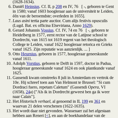
(1628-1634).
Daniël
Heinsius
. Cf. II, p
208
en IV, 76 [ -, geboren te Gent
in 1580; vanaf 1603 hoogleraar aan de universiteit te Leiden,
één van de beroemdste; overleden in 1655].
Laus asini
tertia parte auctior. Cum alijs festivis opusculis
(Lugd. Bat. ex officina Elseviriana, Anno
1629
).
Gerard Johannis
Vossius
. Cf. IV, 74 en 76 [ -, geboren te
Heidelberg in 1577, eerst rector van de Latijnse school te
Dordrecht, van 1615 tot 1619 regent van het theologisch
College te Leiden, vanaf 1622 hoogleraar retorica en Grieks
vanaf 1625. Zijn reputatie was aanzienlijk. ...
]
Otto
Heurnius
, geboren in 1577, hoogleraar geneeskunde
vanaf 1611.
Adolph
Vorstius
, geboren te Delft in 1597, doctor in Padua,
hoogleraar geneeskunde vanaf 1624 en ook plantkunde vanaf
1625.
Gassendi kwam omstreeks 8 juli in Amsterdam en vertrok de
10e. Hij schreef toen aan Van Helmont te Brussel: "Si cum
Dordraci fuero, repetam Caletum" (Gassendi
Opera
, VI
(1658),
24
a) ["Als ik in Dordrecht geweest ben ga ik weer
naar Calais"].
Het
Historisch verhael
, al genoemd in II,
199
en
361
en
waarvan 21 delen verschenen (1622-1635).
Het wordt daar niet gevonden. Wassenaer zal het afgestaan
hebben aan Reneri [
<
], en aan de boekhandelaar van de