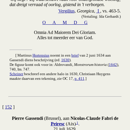
dat dreigt verraad of oorlog, gistend in 't verborgen.
Vergilius
,
Georgica
,
I
, vs. 463-5.
(Vertaling: Ida Gerhardt.)
O A M D G
Omnia Ad Maiorem Dei Gloriam.
Alles tot meerder eer van God.
[ Martinus
Hortensius
noemt in een
brief
van 2 juni 1634 aan
Gassendi diens beschrijving (ed.
1630
).
De figuur komt ook voor in: Aldrovandi,
Monstrorum historia
(
1642
),
740, Im. 747.
Scheiner
beschreef een andere halo in 1630, Christiaan Huygens
maakte daarvan een tekening, zie OC 17,
p. 411
.]
[
152
]
Pierre Gassendi
(Brussel), aan
Nicolas-Claude Fabri de
1
Peiresc
(Aix)
.
21 juli 1629.