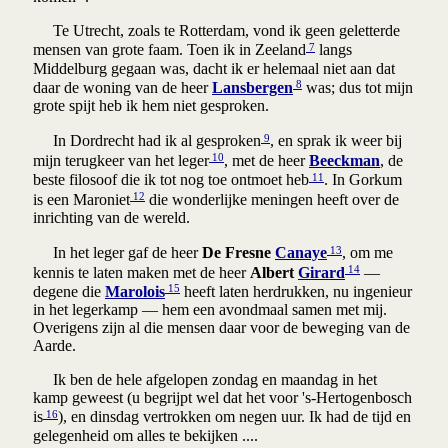
Te Utrecht, zoals te Rotterdam, vond ik geen geletterde
7
mensen van grote faam. Toen ik in Zeeland
langs
Middelburg gegaan was, dacht ik er helemaal niet aan dat
8
daar de woning van de heer
Lansbergen
was; dus tot mijn
grote spijt heb ik hem niet gesproken.
9
In Dordrecht had ik al gesproken
, en sprak ik weer bij
10
mijn terugkeer van het leger
, met de heer
Beeckman
, de
11
beste filosoof die ik tot nog toe ontmoet heb
. In Gorkum
12
is een Maroniet
die wonderlijke meningen heeft over de
inrichting van de wereld.
13
In het leger gaf de heer
De Fresne
Canaye
, om me
14
kennis te laten maken met de heer
Albert
Girard
—
15
degene die
Marolois
heeft laten herdrukken, nu ingenieur
in het legerkamp — hem een avondmaal samen met mij.
Overigens zijn al die mensen daar voor de beweging van de
Aarde.
Ik ben de hele afgelopen zondag en maandag in het
kamp geweest (u begrijpt wel dat het voor 's-Hertogenbosch
16
is
), en dinsdag vertrokken om negen uur. Ik had de tijd en
gelegenheid om alles te bekijken ....