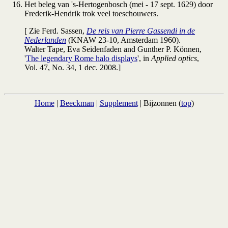
Het beleg van 's-Hertogenbosch (mei - 17 sept. 1629) door
Frederik-Hendrik trok veel toeschouwers.
[ Zie Ferd. Sassen,
De reis van Pierre Gassendi in de
Nederlanden
(KNAW 23-10, Amsterdam 1960).
Walter Tape, Eva Seidenfaden and Gunther P. Können,
'
The legendary Rome halo displays
', in
Applied optics
,
Vol. 47, No. 34, 1 dec. 2008.]
Home
|
Beeckman
|
Supplement
| Bijzonnen (
top
)