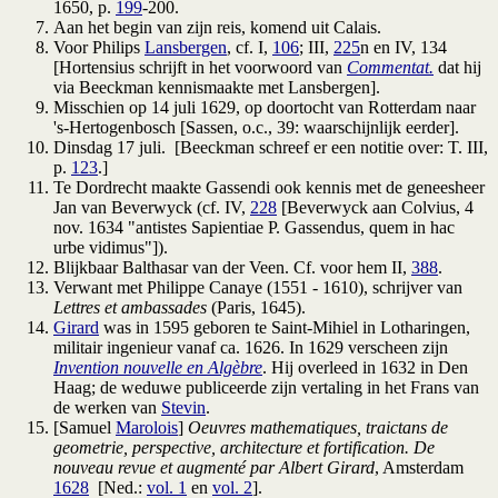
1650, p.
199
-200.
Aan het begin van zijn reis, komend uit Calais.
Voor Philips
Lansbergen
, cf. I,
106
; III,
225
n en IV, 134
[Hortensius schrijft in het voorwoord van
Commentat.
dat hij
via Beeckman kennismaakte met Lansbergen].
Misschien op 14 juli 1629, op doortocht van Rotterdam naar
's-Hertogenbosch [Sassen, o.c., 39: waarschijnlijk eerder].
Dinsdag 17 juli. [Beeckman schreef er een notitie over: T. III,
p.
123
.]
Te Dordrecht maakte Gassendi ook kennis met de geneesheer
Jan van Beverwyck (cf. IV,
228
[Beverwyck aan Colvius, 4
nov. 1634 "antistes Sapientiae P. Gassendus, quem in hac
urbe vidimus"]).
Blijkbaar Balthasar van der Veen. Cf. voor hem II,
388
.
Verwant met Philippe Canaye (1551 - 1610), schrijver van
Lettres et ambassades
(Paris, 1645).
Girard
was in 1595 geboren te Saint-Mihiel in Lotharingen,
militair ingenieur vanaf ca. 1626. In 1629 verscheen zijn
Invention nouvelle en Algèbre
. Hij overleed in 1632 in Den
Haag; de weduwe publiceerde zijn vertaling in het Frans van
de werken van
Stevin
.
[Samuel
Marolois
]
Oeuvres mathematiques, traictans de
geometrie, perspective, architecture et fortification. De
nouveau revue et augmenté par Albert Girard
, Amsterdam
1628
[Ned.:
vol. 1
en
vol. 2
].