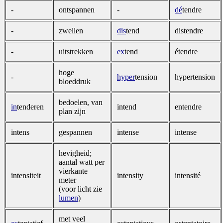
-
ontspannen
-
dé
tendre
-
zwellen
dis
tend
distendre
-
uitstrekken
ex
tend
étendre
hoge
-
hyper
tension
hypertension
bloeddruk
bedoelen, van
in
tenderen
intend
entendre
plan zijn
intens
gespannen
intense
intense
hevigheid;
aantal watt per
vierkante
intensiteit
intensity
intensité
meter
(voor licht zie
lumen
)
met veel