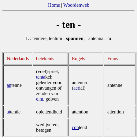
Home
|
Woordenweb
- ten -
L : tendere, tentum -
spannen
; antenna - ra
Nederlands
betekenis
Engels
Frans
(voel)spriet,
tenta
kel;
geleider voor
antenna
an
tenne
antenne
ontvangen of
(
aer
ial)
zenden van
e.m.
golven
at
tentie
oplettendheid
attention
attention
wedijveren;
-
con
tend
-
betogen