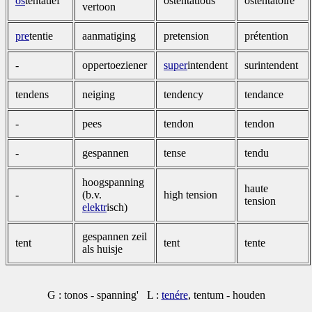
os
tentatief
ostentatious
ostentatoire
vertoon
pre
tentie
aanmatiging
pretension
prétention
-
oppertoeziener
super
intendent
surintendent
tendens
neiging
tendency
tendance
-
pees
tendon
tendon
-
gespannen
tense
tendu
hoogspanning
haute
-
(b.v.
high tension
tension
elektr
isch)
gespannen zeil
tent
tent
tente
als huisje
G : tonos - spanning' L :
tenére
, tentum - houden