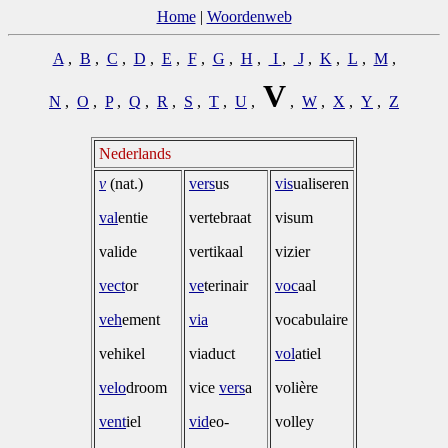
Home
|
Woordenweb
A
,
B
,
C
,
D
,
E
,
F
,
G
,
H
,
I
,
J
,
K
,
L
,
M
,
V
N
,
O
,
P
,
Q
,
R
,
S
,
T
,
U
,
,
W
,
X
,
Y
,
Z
Nederlands
v
(nat.)
vers
us
vis
ualiseren
val
entie
vertebraat
visum
valide
vertikaal
vizier
vect
or
ve
terinair
voc
aal
veh
ement
via
vocabulaire
vehikel
viaduct
vol
atiel
velo
droom
vice
vers
a
volière
vent
iel
vid
eo-
volley