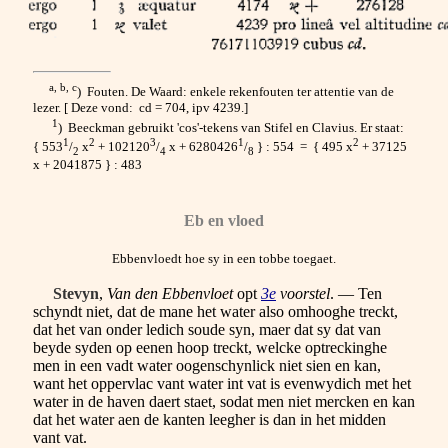
a, b, c
) Fouten. De Waard: enkele rekenfouten ter attentie van de
lezer. [ Deze vond: cd = 704, ipv 4239.]
1
) Beeckman gebruikt 'cos'-tekens van Stifel en Clavius. Er staat:
1
2
3
1
2
{ 553
/
x
+ 102120
/
x + 6280426
/
} : 554 = { 495 x
+ 37125
2
4
8
x + 2041875 } : 483
Eb en vloed
Ebbenvloedt hoe sy in een tobbe toegaet.
Stevyn
,
Van den Ebbenvloet
opt
3e
voorstel
. — Ten
schyndt niet, dat de mane het water also omhooghe treckt,
dat het van onder ledich soude syn, maer dat sy dat van
beyde syden op eenen hoop treckt, welcke optreckinghe
men in een vadt water oogenschynlick niet sien en kan,
want het oppervlac vant water int vat is evenwydich met het
water in de haven daert staet, sodat men niet mercken en kan
dat het water aen de kanten leegher is dan in het midden
vant vat.