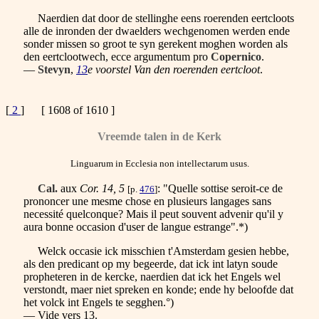
Naerdien dat door de stellinghe eens roerenden eertcloots
alle de inronden der dwaelders wechgenomen werden ende
sonder missen so groot te syn gerekent moghen worden als
den eertclootwech, ecce argumentum pro
Copernico
.
—
Stevyn
,
13
e voorstel Van den roerenden eertcloot
.
[
2
] [ 1608 of 1610 ]
Vreemde talen in de Kerk
Linguarum in Ecclesia non intellectarum usus.
Cal.
aux
Cor. 14, 5
: "Quelle sottise seroit-ce de
[p.
476
]
prononcer une mesme chose en plusieurs langages sans
necessité quelconque? Mais il peut souvent advenir qu'il y
aura bonne occasion d'user de langue estrange".*)
Welck occasie ick misschien t'Amsterdam gesien hebbe,
als den predicant op my begeerde, dat ick int latyn soude
propheteren in de kercke, naerdien dat ick het Engels wel
verstondt, maer niet spreken en konde; ende hy beloofde dat
het volck int Engels te segghen.°)
— Vide vers 13.