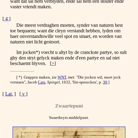
want dat sal hem verblyden, ende sal hem een stouter ende
vaster vriendt maken.
[
4
]
Die meest verdraghen moeten, synder van naturen best
toe bequaem; want die cleyn verstandt hebben, lyden om
haer onverstandtswille veel spot en smaet, en worden van
naturen niet licht gestoort.
Int jocken*) voecht u altyt by de cranckste partye, so sult
ghy den stryt gelyck maken ende d'een partye en sal niet
beschaemt blyven. [
>
]
[ *) Grappen maken, zie
WNT
, met: "Die jocken wil, moet jock
verstaen", Jacob
Cats
,
Spiegel
, 1632, 'Sin-spreucken', p.
30
.]
[
Lat.
] [
v
]
Zwaartepunt
Swaerheyts middelpunt.