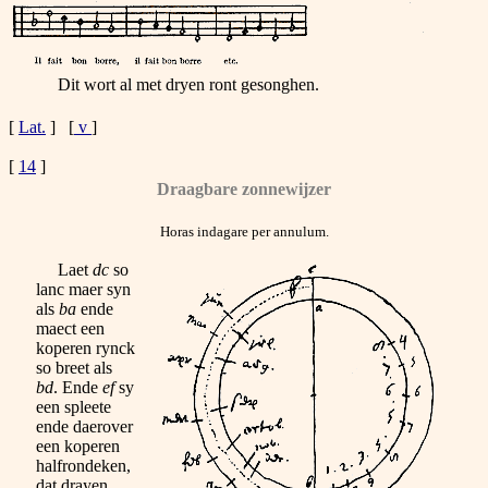
Dit wort al met dryen ront gesonghen.
[
Lat.
] [
v
]
[
14
]
Draagbare zonnewijzer
Horas indagare per annulum.
Laet
dc
so
lanc maer syn
als
ba
ende
maect een
koperen rynck
so breet als
bd
. Ende
ef
sy
een spleete
ende daerover
een koperen
halfrondeken,
dat drayen