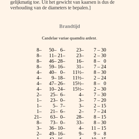
gelijkmatig toe. Uit het gewicht van kaarsen is dus de
verhouding van de diameters te bepalen.]
Brandtijd
Candelae variae quamdiu ardent.
8–
50–
0
6–
23–
7 – 30
8–
11– 21–
23–
2 – 30
8–
46– 28–
16–
8 –
0
0
8–
59– 16–
31–
7 – 24
4–
40–
0
0–
11½–
8 – 30
4–
9– 18–
11½–
2 – 24
4–
47– 26–
15½–
8 –
0
0
4–
10– 24–
15½–
2 – 30
2–
25– 6–
4–
7 – 30
1–
23– 0–
3–
7 – 20
1–
5– 7–
3–
2 – 15
1–
21– 6–
2–
7 – 24
21–
63– 0–
28–
8 – 15
8–
73– 0–
33–
8 – 30
3–
36– 10–
4–
11 – 15
2–
49– 16–
9–
9 –
0
8