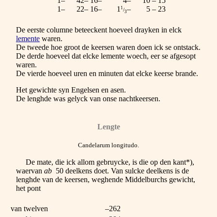
1–
42– 16–
4–
10 – 15
1–
22– 16–
1
–
5 – 23
1
/
3
De eerste columne beteeckent hoeveel drayken in elck
lemente
waren.
De tweede hoe groot de keersen waren doen ick se ontstack.
De derde hoeveel dat elcke lemente woech, eer se afgesopt
waren.
De vierde hoeveel uren en minuten dat elcke keerse brande.
Het gewichte syn Engelsen en asen.
De lenghde was gelyck van onse nachtkeersen.
Lengte
Candelarum longitudo.
De mate, die ick allom gebruycke, is die op den kant*),
waervan
ab
50 deelkens doet. Van sulcke deelkens is de
lenghde van de keersen, weghende Middelburchs gewicht,
het pont
van twelven
–262