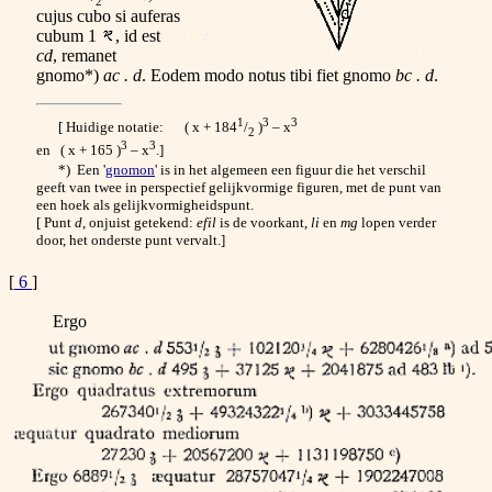
2
cujus cubo si auferas
cubum 1
, id est
cd
, remanet
gnomo*)
ac . d
. Eodem modo notus tibi fiet gnomo
bc . d
.
1
3
3
[ Huidige notatie: ( x + 184
/
)
– x
2
3
3
en ( x + 165 )
– x
.]
*) Een '
gnomon
' is in het algemeen een figuur die het verschil
geeft van twee in perspectief gelijk­vormige figuren, met de punt van
een hoek als gelijkvormigheids­punt.
[ Punt
d
, onjuist getekend:
efil
is de voorkant,
li
en
mg
lopen verder
door, het onderste punt vervalt.]
[
6
]
Ergo