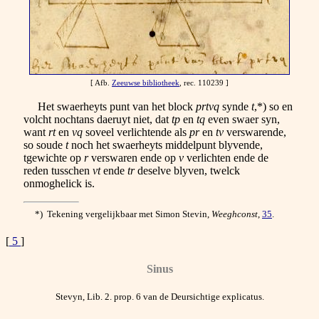
[ Afb.
Zeeuwse bibliotheek
, rec. 110239 ]
Het swaerheyts punt van het block
prtvq
synde
t
,*) so en
volcht nochtans daeruyt niet, dat
tp
en
tq
even swaer syn,
want
rt
en
vq
soveel verlichtende als
pr
en
tv
verswarende,
so soude
t
noch het swaerheyts middelpunt
blyvende,
tgewichte op
r
verswaren ende op
v
verlichten ende de
reden tusschen
vt
ende
tr
deselve blyven, twelck
onmoghelick is.
*) Tekening vergelijkbaar met Simon Stevin,
Weeghconst
,
35
.
[
5
]
Sinus
Stevyn, Lib. 2. prop. 6 van de Deursichtige explicatus.