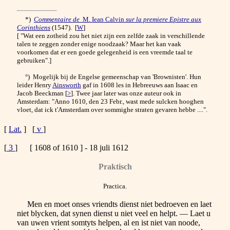
*)
Commentaire de
M. Iean Calvin
sur la premiere Epistre aux
Corinthiens
(1547). [
W
]
[ "Wat een zotheid zou het niet zijn een zelfde zaak in verschillende
talen te zeggen zonder enige noodzaak? Maar het kan vaak
voorkomen dat er een goede gelegenheid is een vreemde taal te
gebruiken".]
°) Mogelijk bij de Engelse gemeenschap van 'Brownisten'. Hun
leider Henry
Ainsworth
gaf in 1608 les in Hebreeuws aan Isaac en
Jacob Beeckman [
>
]. Twee jaar later was onze auteur ook in
Amsterdam: "Anno 1610, den 23 Febr., wast mede sulcken hooghen
vloet, dat ick t'Amsterdam over sommighe straten gevaren hebbe ....".
[
Lat.
] [
v
]
[
3
] [ 1608 of 1610 ] - 18 juli 1612
Praktisch
Practica.
Men en moet onses vriendts dienst niet bedroeven en laet
niet blycken, dat synen dienst u niet veel en helpt. — Laet u
van uwen vrient somtyts helpen, al en ist niet van noode,