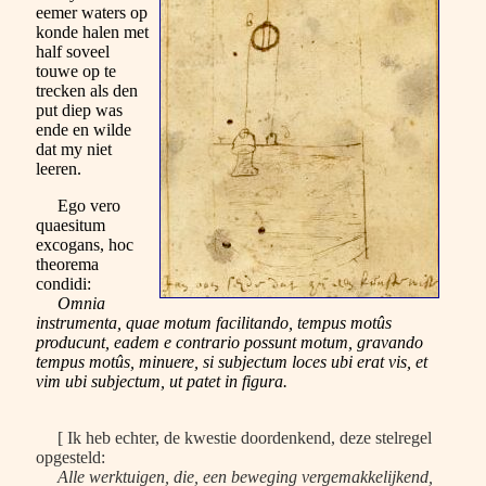
eemer waters op
konde halen met
half soveel
touwe op te
trecken als den
put diep was
ende en wilde
dat my niet
leeren.
Ego vero
quaesitum
excogans, hoc
theorema
condidi:
Omnia
instrumenta, quae motum facilitando, tempus motûs
producunt, eadem e contrario possunt motum, gravando
tempus motûs, minuere, si subjectum loces ubi erat vis, et
vim ubi subjectum, ut patet in figura.
[ Ik heb echter, de kwestie doordenkend, deze stelregel
opgesteld:
Alle werktuigen, die, een beweging vergemakkelijkend,