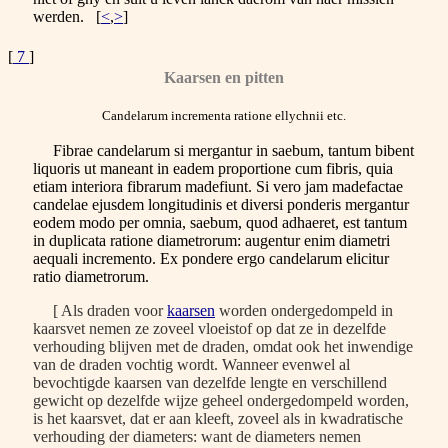
werden. [
<
,
>
]
[
7
]
Kaarsen en pitten
Candelarum incrementa ratione ellychnii etc.
Fibrae candelarum si mergantur in saebum, tantum bibent
liquoris ut maneant in eadem proportione cum fibris, quia
etiam interiora fibrarum madefiunt. Si vero
jam madefactae
candelae ejusdem longitudinis et diversi ponderis mergantur
eodem modo per omnia, saebum, quod adhaeret, est tantum
in duplicata ratione diametrorum: augentur enim diametri
aequali incremento. Ex pondere ergo candelarum elicitur
ratio diametrorum.
[ Als draden voor
kaarsen
worden ondergedompeld in
kaarsvet nemen ze zoveel vloeistof op dat ze in dezelfde
verhouding blijven met de draden, omdat ook het inwendige
van de draden vochtig wordt. Wanneer evenwel al
bevochtigde kaarsen van dezelfde lengte en verschillend
gewicht op dezelfde wijze geheel ondergedompeld worden,
is het kaarsvet, dat er aan kleeft, zoveel als in kwadratische
verhouding der diameters: want de diameters nemen