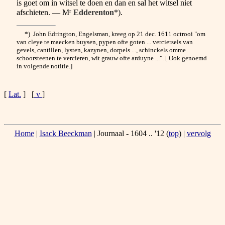
is goet om in witsel te doen en dan en sal het witsel niet
r
afschieten. — M
Edderenton
*).
*) John Edrington, Engelsman, kreeg op 21 dec. 1611 octrooi "om
van cleye te maecken buysen, pypen ofte goten ... verciersels van
gevels, cantillen, lysten, kazynen, dorpels ..., schinckels omme
schoorsteenen te vercieren, wit grauw ofte arduyne ...". [ Ook genoemd
in volgende notitie.]
[
Lat.
] [
v
]
Home
|
Isack Beeckman
| Journaal - 1604 .. '12 (
top
) |
vervolg