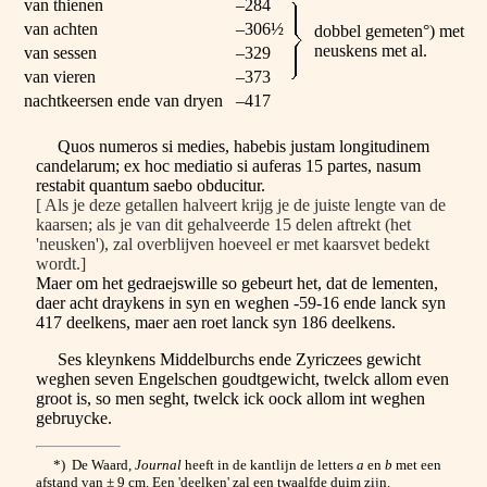
van thienen
–284
van achten
–306½
dobbel gemeten°) met
neuskens met al.
van sessen
–329
van vieren
–373
nachtkeersen ende van dryen
–417
Quos numeros si medies, habebis justam longitudinem
candelarum; ex hoc mediatio si auferas 15 partes, nasum
restabit quantum saebo obducitur.
[ Als je deze getallen halveert krijg je de juiste lengte van de
kaarsen; als je van dit gehalveerde 15 delen aftrekt (het
'neusken'), zal overblijven hoeveel er met kaarsvet bedekt
wordt.]
Maer om het gedraejswille so gebeurt het, dat de lementen,
daer acht draykens in syn en weghen -59-16 ende lanck syn
417 deelkens, maer aen roet lanck syn 186 deelkens.
Ses kleynkens Middelburchs ende Zyriczees gewicht
weghen seven Engelschen goudtgewicht, twelck allom even
groot is, so men seght, twelck ick oock allom int weghen
gebruycke.
*) De Waard,
Journal
heeft in de kantlijn de letters
a
en
b
met een
afstand van ± 9 cm. Een 'deelken' zal een twaalfde duim zijn.