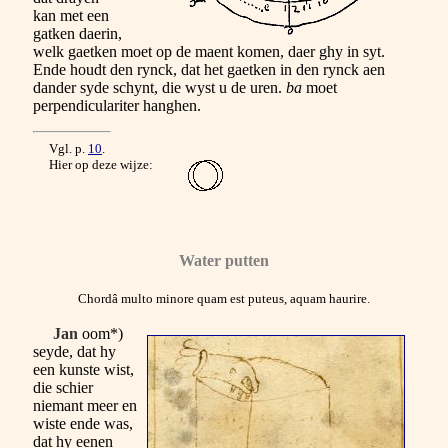
kan met een
gatken daerin,
welk gaetken moet op de maent komen, daer ghy in syt.
Ende houdt den rynck, dat het gaetken in den rynck aen
dander syde schynt, die wyst u de uren.
ba
moet
perpendiculariter hanghen.
Vgl. p.
10
.
Hier op deze wijze:
Water putten
Chordâ multo minore quam est puteus, aquam haurire.
Jan
oom*)
seyde, dat hy
een kunste wist,
die schier
niemant meer en
wiste ende was,
dat hy eenen