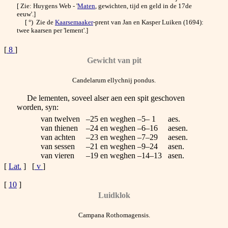
[ Zie: Huygens Web - '
Maten
, gewichten, tijd en geld in de 17de
eeuw'.]
[ °) Zie de
Kaarsemaaker
-prent van Jan en Kasper Luiken (1694):
twee kaarsen per 'lement'.]
[
8
]
Gewicht van pit
Candelarum ellychnij pondus.
De lementen, soveel alser aen een spit geschoven
worden, syn:
van twelven
–25 en weghen –5– 1
aes.
van thienen
–24 en weghen –6–16
aesen.
van achten
–23 en weghen –7–29
aesen.
van sessen
–21 en weghen –9–24
asen.
van vieren
–19 en weghen –14–13
asen.
[
Lat.
] [
v
]
[
10
]
Luidklok
Campana Rothomagensis.