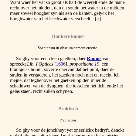
Want waer het vat so groot als half de weerelt ende de mane
recht over het midden, dan en soude het water in de midden
maer soveel hoogher syn als aen de kanten, gelyck het
hooghwater van het leechwater verscheelt.
[
>
]
Donkere kamer
Specierum in obscura camera erectio.
So ghy voor een cleen gaetken, daer
Ramus
van
spreeckt
Lib. I Optices
[
1606
]
,
propositione
19
, een
brantgelas houdt, soverre daervan dat het punt, daer de
stralen in vergaderen, het gaetken noch niet
en raeckt, ich
mejne, dat teghenover het gaetken op den muer de
schaduwen van de dynghen, die tusschen het licht
ende het
gelas staen, recht sullen schynen.
Praktisch
Practicum.
So ghy voor de jonckheyt yet oneerlickx bedryft, denckt
niet of ghy en sult u leven lanck daerom van haer missien