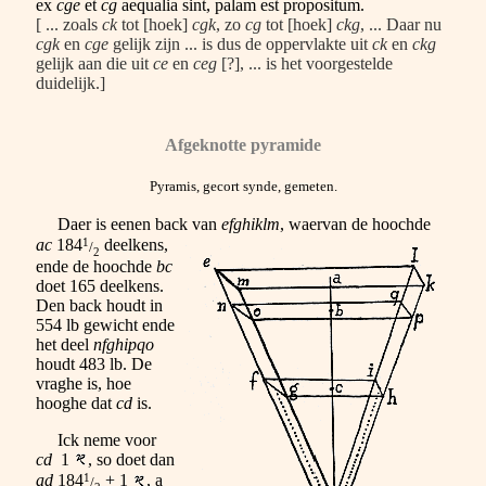
ex
cge
et
cg
aequalia sint, palam est propositum.
[ ... zoals
ck
tot [hoek]
cgk
, zo
cg
tot [hoek]
ckg
, ... Daar nu
cgk
en
cge
gelijk zijn ... is dus de oppervlakte uit
ck
en
ckg
gelijk aan die uit
ce
en
ceg
[?], ... is het voorgestelde
duidelijk.]
Afgeknotte pyramide
Pyramis, gecort synde, gemeten.
Daer is eenen back van
efghiklm
, waervan de hoochde
1
ac
184
deelkens,
/
2
ende de hoochde
bc
doet 165 deelkens.
Den back houdt in
554 lb gewicht ende
het deel
nfghipqo
houdt 483 lb. De
vraghe is, hoe
hooghe dat
cd
is.
Ick neme voor
cd
1
, so doet dan
1
ad
184
+ 1
, a
/