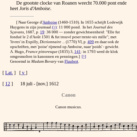
De grootste clocke van Roanen weecht 70.000 pont ende
heet
Joris d'Amboise
.
[ Naar George d'
Amboise
(1460-1510). In 1655 schrijft Lodewijk
Huygens in zijn journaal
(>)
: 11 000 pond. In het
Journal des
Sçavans
, 1687, p.
19
: 36 000 — zonder gewichtseenheid: "Elle fut
fonduë le 2 d'Août 1501 & fut trouvé peser trente-six mille"; met
'livres' in Expilly,
Dictionnaire ...
(1770) VI, p.
409
en daar ook de
opschriften, met 'poise' rijmend op Amboise, naar 'poids' - gewicht.
A. Hugo,
France pittoresque
(1835) 3,
141
: in 1793 werd de klok
omgesmolten in kanonnen en penningen.]
[^]
Genoemd in
Madam Bovary
van
Flaubert
.
[
Lat.
] [
v
]
[
12
] 18 juli - [nov.] 1612
Canon
Canon musicus.