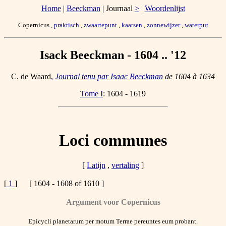
Home
|
Beeckman
| Journaal
>
|
Woordenlijst
Copernicus ,
praktisch
,
zwaartepunt
,
kaarsen
,
zonnewijzer
,
waterput
Isack Beeckman - 1604 .. '12
C. de Waard,
Journal tenu par Isaac Beeckman
de 1604 à 1634
Tome I
: 1604 - 1619
Loci communes
[
Latijn
,
vertaling
]
[
1
] [ 1604 - 1608 of 1610 ]
Argument voor Copernicus
Epicycli planetarum per motum Terrae pereuntes eum probant.