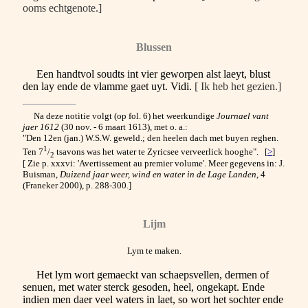
ooms echtgenote.]
Blussen
Een handtvol soudts int vier geworpen alst laeyt, blust
den lay ende de vlamme gaet uyt. Vidi.
[ Ik heb het gezien.]
Na deze notitie volgt (op fol. 6) het weerkundige
Journael vant
jaer 1612
(30 nov. - 6 maart 1613), met o. a.:
"Den 12en (jan.) W.S.W. geweld.; den heelen dach met buyen reghen.
1
Ten 7
/
tsavons was het water te Zyricsee verveerlick hooghe". [
>
]
2
[ Zie p. xxxvi: 'Avertissement au premier volume'. Meer gegevens in: J.
Buisman,
Duizend jaar weer, wind en water in de Lage Landen
, 4
(Franeker 2000), p. 288-300.]
Lijm
Lym te maken.
Het lym wort gemaeckt van schaepsvellen, dermen of
senuen, met water sterck gesoden, heel, ongekapt. Ende
indien men daer veel waters in laet, so wort het sochter ende