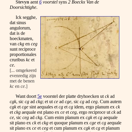
Stevyn
aent
6
voorstel
syns
2 Boeckx Van de
Doorsichtighe
.
Ick segghe,
dat sinus
angulorum,
dat is de
hoeckmaten,
van
ckg
en
ceg
sunt reciproce
proportionales
cruribus
kc
et
ce
.
[... omgekeerd
evenredig zijn
met de benen
kc
en
ce
.]
Want doort
5e
voorstel der platte dryhoecken ut
ck
ad
cgk
, sic
cg
ad
ckg
; et ut
ce
ad
cge
, sic
cg
ad
ceg
. Cum autem
cgk
et
cge
sint aequales et
cg
et
cg
idem, ergo planum ex
ck
et
ckg
aequale est plano ex
ce
et
ceg
, ergo reciproce ut
ck
ad
ce
, sic
ceg
ad
ckg
. Cum enim planum ex
cgk
et
cg
aequale
sit plano ex
ck
et
ckg
et quoque planum ex
cge
et
cg
aequale
sit plano ex
ce
et
ceg
et cum planum ex
cgk
et
cg
et planum