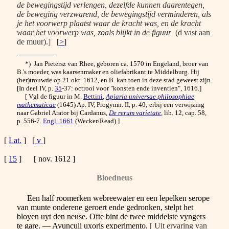
de bewegingstijd verlengen, dezelfde kunnen daarentegen,
de beweging verzwarend, de bewegingstijd verminderen, als
je het voorwerp plaatst waar de kracht was, en de kracht
waar het voorwerp was, zoals blijkt in de figuur
(d vast aan
de muur).]
[
>
]
*) Jan Pietersz van Rhee, geboren ca. 1570 in Engeland, broer van
B.'s moeder, was kaarsenmaker en oliefabrikant te Middelburg. Hij
(her)trouwde op 21 okt. 1612, en B. kan toen in deze stad geweest zijn.
[In deel IV, p.
35
-37: octrooi voor "konsten ende inventien", 1616.]
[ Vgl de figuur in M.
Bettini
,
Apiaria universae philosophiae
mathematicae
(1645) Ap. IV, Progymn. II, p. 40; erbij een verwijzing
naar Gabriel Arator bij Cardanus,
De rerum varietate
, lib. 12, cap. 58,
p. 556-7.
Engl. 1661
(Wecker/Read).]
[
Lat.
] [
v
]
[
15
] [ nov. 1612 ]
Bloedneus
Een half roomerken webreewater
en een lepelken serope
van munte onderene geroert ende gedronken, stelpt het
bloyen uyt den neuse. Ofte bint de twee middelste vyngers
te gare. — Avunculi uxoris experimento.
[ Uit ervaring van