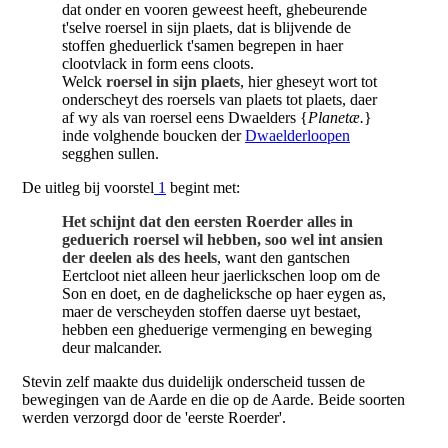
dat onder en vooren geweest heeft, ghebeurende
t'selve roersel in sijn plaets, dat is blijvende de
stoffen gheduerlick t'samen begrepen in haer
clootvlack in form eens cloots.
Welck
roersel in sijn plaets
, hier gheseyt wort tot
onderscheyt des roersels van plaets tot plaets, daer
af wy als van roersel eens Dwaelders {
Planetæ.
}
inde volghende boucken der
Dwaelderloopen
segghen sullen.
De uitleg bij voorstel
1
begint met:
Het schijnt dat den eersten Roerder alles in
geduerich roersel wil hebben, soo wel int ansien
der deelen als des heels
, want den gantschen
Eertcloot niet alleen heur jaerlickschen loop om de
Son en doet, en de daghelicksche op haer eygen as,
maer de verscheyden stoffen daerse uyt bestaet,
hebben een gheduerige vermenging en beweging
deur malcander.
Stevin zelf maakte dus duidelijk onderscheid tussen de
bewegingen van de Aarde en die op de Aarde. Beide soorten
werden verzorgd door de 'eerste Roerder'.