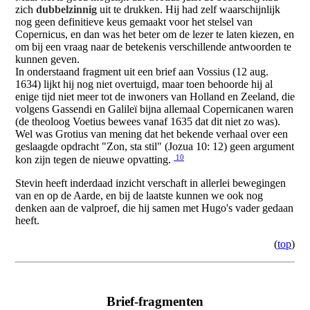
zich
dubbelzinnig
uit te drukken. Hij had zelf waarschijnlijk
nog geen definitieve keus gemaakt voor het stelsel van
Copernicus, en dan was het beter om de lezer te laten kiezen, en
om bij een vraag naar de betekenis verschillende antwoorden te
kunnen geven.
In onderstaand fragment uit een brief aan Vossius (12 aug.
1634) lijkt hij nog niet overtuigd, maar toen behoorde hij al
enige tijd niet meer tot de inwoners van Holland en Zeeland, die
volgens Gassendi en Galileï bijna allemaal Copernicanen waren
(de theoloog Voetius bewees vanaf 1635 dat dit niet zo was).
Wel was Grotius van mening dat het bekende verhaal over een
geslaagde opdracht "Zon, sta stil" (Jozua 10: 12) geen argument
10
kon zijn tegen de nieuwe opvatting.
Stevin heeft inderdaad inzicht verschaft in allerlei bewegingen
van en op de Aarde, en bij de laatste kunnen we ook nog
denken aan de valproef, die hij samen met Hugo's vader gedaan
heeft.
(
top
)
Brief-fragmenten