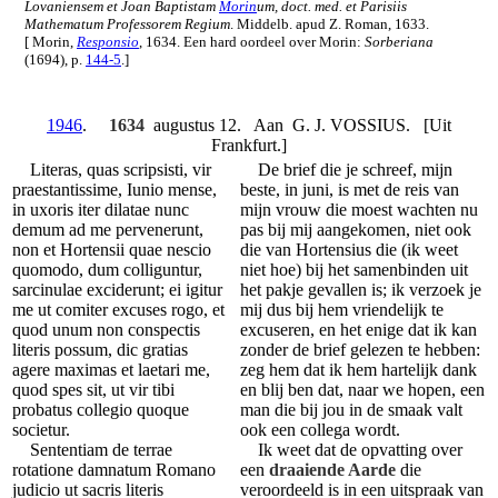
Lovaniensem et Joan Baptistam
Morin
um, doct. med. et Parisiis
Mathematum Professorem Regium
. Middelb. apud Z. Roman, 1633.
[ Morin,
Responsio
, 1634. Een hard oordeel over Morin:
Sorberiana
(1694), p.
144-5
.]
1946
.
1634
augustus 12. Aan G. J. VOSSIUS. [Uit
Frankfurt.]
Literas, quas scripsisti, vir
De brief die je schreef, mijn
praestantissime, Iunio mense,
beste, in juni, is met de reis van
in uxoris iter dilatae nunc
mijn vrouw die moest wachten nu
demum ad me pervenerunt,
pas bij mij aangekomen, niet ook
non et Hortensii quae nescio
die van Hortensius die (ik weet
quomodo, dum colliguntur,
niet hoe) bij het samenbinden uit
sarcinulae exciderunt; ei igitur
het pakje gevallen is; ik verzoek je
me ut comiter excuses rogo, et
mij dus bij hem vriendelijk te
quod unum non conspectis
excuseren, en het enige dat ik kan
literis possum, dic gratias
zonder de brief gelezen te hebben:
agere maximas et laetari me,
zeg hem dat ik hem hartelijk dank
quod spes sit, ut vir tibi
en blij ben dat, naar we hopen, een
probatus collegio quoque
man die bij jou in de smaak valt
societur.
ook een collega wordt.
Sententiam de terrae
Ik weet dat de opvatting over
rotatione damnatum Romano
een
draaiende Aarde
die
judicio ut sacris literis
veroordeeld is in een uitspraak van