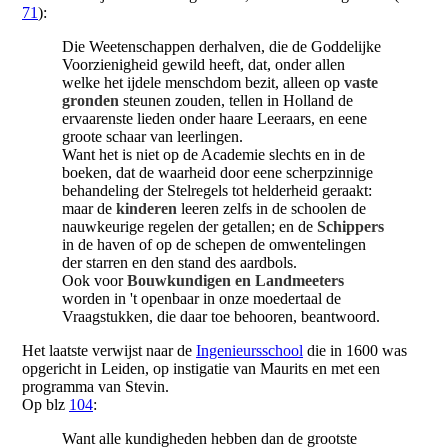
71
):
Die Weetenschappen derhalven, die de Goddelijke
Voorzienigheid gewild heeft, dat, onder allen
welke het ijdele menschdom bezit, alleen op
vaste
gronden
steunen zouden, tellen in Holland de
ervaarenste lieden onder haare Leeraars, en eene
groote schaar van leerlingen.
Want het is niet op de Academie slechts en in de
boeken, dat de waarheid door eene scherpzinnige
behandeling der Stelregels tot helderheid geraakt:
maar de
kinderen
leeren zelfs in de schoolen de
nauwkeurige regelen der getallen; en de
Schippers
in de haven of op de schepen de omwentelingen
der starren en den stand des aardbols.
Ook voor
Bouwkundigen en Landmeeters
worden in 't openbaar in onze moedertaal de
Vraagstukken, die daar toe behooren, beantwoord.
Het laatste verwijst naar de
Ingenieursschool
die in 1600 was
opgericht in Leiden, op instigatie van Maurits en met een
programma van Stevin.
Op blz
104
:
Want alle kundigheden hebben dan de grootste