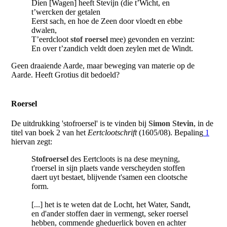
Dien [Wagen] heeft Stevijn (die t’Wicht, en
t’wercken der getalen
Eerst sach, en hoe de Zeen door vloedt en ebbe
dwalen,
T’eerdcloot
stof roersel
mee) gevonden en verzint:
En over t’zandich veldt doen zeylen met de Windt.
Geen draaiende Aarde, maar beweging van materie op de
Aarde. Heeft Grotius dit bedoeld?
Roersel
De uitdrukking 'stofroersel' is te vinden bij
Simon Stevin
, in de
titel van boek 2 van het
Eertclootschrift
(1605/08). Bepaling
1
hiervan zegt:
Stofroersel
des Eertcloots is na dese meyning,
t'roersel in sijn plaets vande verscheyden stoffen
daert uyt bestaet, blijvende t'samen een clootsche
form.
[...] het is te weten dat de Locht, het Water, Sandt,
en d'ander stoffen daer in vermengt, seker roersel
hebben, commende gheduerlick boven en achter