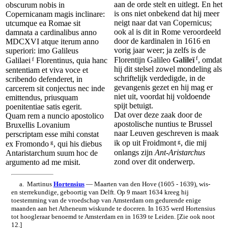
aan de orde stelt en uitlegt. En het
obscurum nobis in
is ons niet onbekend dat hij meer
Copernicanam magis inclinare:
neigt naar dat van Copernicus;
utcumque ea Romae sit
ook al is dit in Rome veroordeeld
damnata a cardinalibus anno
door de kardinalen in 1616 en
MDCXVI atque iterum anno
vorig jaar weer; ja zelfs is de
superiori: imo Galileus
f
f
Florentijn Galileo
Galileï
, omdat
Galilaei
Florentinus, quia hanc
hij dit stelsel zowel mondeling als
sententiam et viva voce et
schriftelijk verdedigde, in de
scribendo defenderet, in
gevangenis gezet en hij mag er
carcerem sit conjectus nec inde
niet uit, voordat hij voldoende
emittendus, priusquam
spijt betuigt.
poenitentiae satis egerit.
Dat over deze zaak door de
Quam rem a nuncio apostolico
apostolische nuntius te Brussel
Bruxellis Lovanium
naar Leuven geschreven is maak
perscriptam esse mihi constat
g
g
ik op uit Froidmont
, die mij
ex Fromondo
, qui his diebus
onlangs zijn
Ant-Aristarchus
Antaristarchum suum hoc de
zond over dit onderwerp.
argumento ad me misit.
a. Martinus
Hortensius
— Maarten van den Hove (1605 - 1639), wis-
en sterrekundige, geboortig van Delft. Op 9 maart 1634 kreeg hij
toestemming van de vroedschap van Amsterdam om gedurende enige
maanden aan het Atheneum wiskunde te doceren. In 1635 werd Hortensius
tot hoogleraar benoemd te Amsterdam en in 1639 te Leiden. [Zie ook noot
12.]