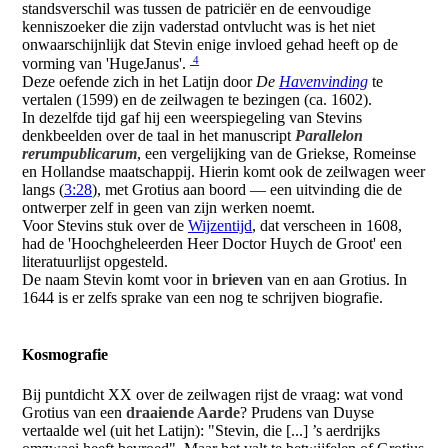
standsverschil was tussen de patriciër en de eenvoudige
kenniszoeker die zijn vaderstad ontvlucht was is het niet
onwaarschijnlijk dat Stevin enige invloed gehad heeft op de
4
vorming van 'HugeJanus'.
Deze oefende zich in het Latijn door
De
Havenvinding
te
vertalen (1599) en de zeilwagen te bezingen (ca. 1602).
In dezelfde tijd gaf hij een weerspiegeling van Stevins
denkbeelden over de taal in het manuscript
Parallelon
rerumpublicarum
, een vergelijking van de Griekse, Romeinse
en Hollandse maatschappij. Hierin komt ook de zeilwagen weer
langs (
3:28
), met Grotius aan boord — een uitvinding die de
ontwerper zelf in geen van zijn werken noemt.
Voor Stevins stuk over de
Wijzentijd
, dat verscheen in 1608,
had de 'Hoochgheleerden Heer Doctor Huych de Groot' een
literatuurlijst opgesteld.
De naam Stevin komt voor in
brieven
van en aan Grotius. In
1644 is er zelfs sprake van een nog te schrijven biografie.
Kosmografie
Bij puntdicht XX over de zeilwagen rijst de vraag: wat vond
Grotius van een
draaiende Aarde
? Prudens van Duyse
vertaalde wel (uit het Latijn): "Stevin, die [...] ’s aerdrijks