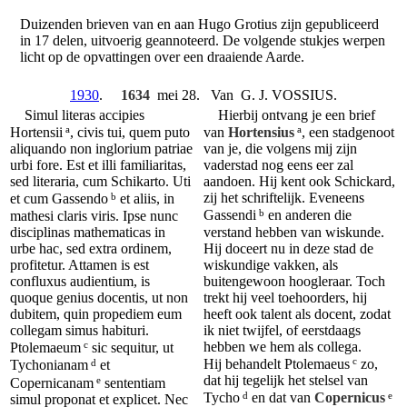
Duizenden brieven van en aan Hugo Grotius zijn gepubliceerd
in 17 delen, uitvoerig geannoteerd. De volgende stukjes werpen
licht op de opvattingen over een draaiende Aarde.
1930
.
1634
mei 28. Van G. J. VOSSIUS.
Simul literas accipies
Hierbij ontvang je een brief
a
a
Hortensii
, civis tui, quem puto
van
Hortensius
, een stadgenoot
aliquando non inglorium patriae
van je, die volgens mij zijn
urbi fore. Est et illi familiaritas,
vaderstad nog eens eer zal
sed literaria, cum Schikarto. Uti
aandoen. Hij kent ook Schickard,
b
zij het schriftelijk. Eveneens
et cum Gassendo
et aliis, in
b
mathesi claris viris. Ipse nunc
Gassendi
en anderen die
disciplinas mathematicas in
verstand hebben van wiskunde.
urbe hac, sed extra ordinem,
Hij doceert nu in deze stad de
profitetur. Attamen is est
wiskundige vakken, als
confluxus audientium, is
buitengewoon hoogleraar. Toch
quoque genius docentis, ut non
trekt hij veel toehoorders, hij
dubitem, quin propediem eum
heeft ook talent als docent, zodat
collegam simus habituri.
ik niet twijfel, of eerstdaags
c
hebben we hem als collega.
Ptolemaeum
sic sequitur, ut
c
d
Hij behandelt Ptolemaeus
zo,
Tychonianam
et
dat hij tegelijk het stelsel van
e
Copernicanam
sententiam
d
e
Tycho
en dat van
Copernicus
simul proponat et explicet. Nec