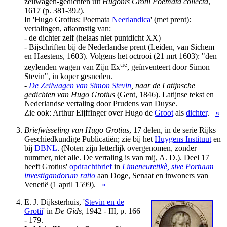
zeilwagen-gedichten uit
Hugonis Grotii Poemata collecta
,
1617 (p. 381-392).
In 'Hugo Grotius: Poemata
Neerlandica
' (met prent):
vertalingen, afkomstig van:
- de dichter zelf (helaas niet puntdicht XX)
- Bijschriften bij de Nederlandse prent (Leiden, van Sichem
en Haestens, 1603). Volgens het octrooi (21 mrt 1603): "den
tie
zeylenden wagen van Zijn Ex
, geïnventeert door Simon
Stevin", in koper gesneden.
-
De Zeilwagen van Simon Stevin
, naar de Latijnsche
gedichten van Hugo Grotius
(Gent, 1846). Latijnse tekst en
Nederlandse vertaling door Prudens van Duyse.
Zie ook: Arthur Eijffinger over Hugo de
Groot
als
dichter
.
«
Briefwisseling van Hugo Grotius
, 17 delen, in de serie Rijks
Geschiedkundige Publicatiën; zie bij het
Huygens Instituut
en
bij
DBNL
. (Noten zijn letterlijk overgenomen, zonder
nummer, niet alle. De vertaling is van mij, A. D.). Deel 17
heeft Grotius'
opdrachtbrief
in
Limeneuretikè, sive Portuum
investigandorum ratio
aan Doge, Senaat en inwoners van
Venetië (1 april 1599).
«
E. J. Dijksterhuis, '
Stevin en de
Grotii
' in
De Gids
, 1942 - III, p. 166
- 179.