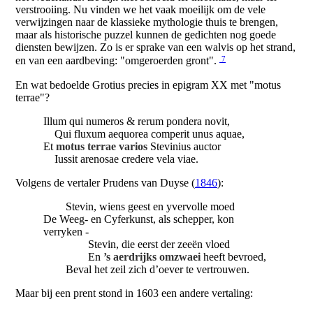
verstrooiing. Nu vinden we het vaak moeilijk om de vele
verwijzingen naar de klassieke mythologie thuis te brengen,
maar als historische puzzel kunnen de gedichten nog goede
diensten bewijzen. Zo is er sprake van een walvis op het strand,
7
en van een aardbeving: "omgeroerden gront".
En wat bedoelde Grotius precies in epigram XX met "motus
terrae"?
Illum qui numeros & rerum pondera novit,
Qui fluxum aequorea comperit unus aquae,
Et
motus terrae varios
Stevinius auctor
Iussit arenosae credere vela viae.
Volgens de vertaler Prudens van Duyse (
1846
):
Stevin, wiens geest en yvervolle moed
De Weeg- en Cyferkunst, als schepper, kon
verryken -
Stevin, die eerst der zeeën vloed
En
’s aerdrijks omzwaei
heeft bevroed,
Beval het zeil zich d’oever te vertrouwen.
Maar bij een prent stond in 1603 een andere vertaling: