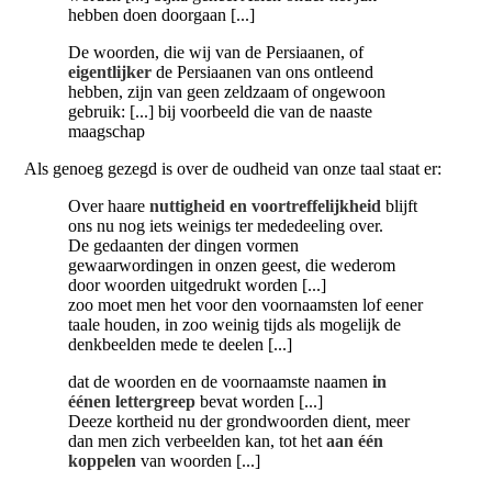
hebben doen doorgaan [...]
De woorden, die wij van de Persiaanen, of
eigentlijker
de Persiaanen van ons ontleend
hebben, zijn van geen zeldzaam of ongewoon
gebruik: [...] bij voorbeeld die van de naaste
maagschap
Als genoeg gezegd is over de oudheid van onze taal staat er:
Over haare
nuttigheid en voortreffelijkheid
blijft
ons nu nog iets weinigs ter mededeeling over.
De gedaanten der dingen vormen
gewaarwordingen in onzen geest, die wederom
door woorden uitgedrukt worden [...]
zoo moet men het voor den voornaamsten lof eener
taale houden, in zoo weinig tijds als mogelijk de
denkbeelden mede te deelen [...]
dat de woorden en de voornaamste naamen
in
éénen lettergreep
bevat worden [...]
Deeze kortheid nu der grondwoorden dient, meer
dan men zich verbeelden kan, tot het
aan één
koppelen
van woorden [...]