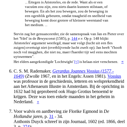
... Ertegen is Aristoteles, en de rede. Want als er een
vacuüm zou zijn, zou niets daarin kunnen stilstaan, of
bewegen. En als het zou bewegen, zou de beweging in
een ogenblik gebeuren, omdat traagheid en snelheid van
beweging komt door grotere of kleinere weerstand van
het medium. ...
Stevin zag het genuanceerder, zie de samenspraak van Jan en Pieter over
het 'Ydel' in de
Bewysconst
(1585), p.
144
e.v. Op p. 148 blijkt
Aristoteles' argument weerlegd, maar wat volgt (lucht uit een fles
zuigen) overtuigt niet (overblijvende lucht zwelt op). Jan heeft "t'hooft
noch vol mugghen, die niet nu, maer t'haerder tijt wel eens mochten
uytswermen".
«
Het elders aangekondigde 'Lochtwight'
[<]
is helaas niet verschenen.
C. S. M. Rademaker,
Gerardus Joannes Vossius (1577 -
1649)
(Zwolle 1967, en in het Engels: Assen 1981).
Vossius
was professor in de geschiedenis, letteren en welsprekendheid
aan het Athenaeum Illustre in Amsterdam. Bij de oprichting in
1632 had hij geprobeerd ook Hugo Grotius benoemd te
krijgen. Deze was toen enkele maanden in het geheim in
Nederland.
«
Voor walvis en aardbeving zie Florike Egmond in
De
Hollandse jaren
, p.
31
- 34.
Anthonis Duyck schreef in zijn Journaal, 1602 (ed. 1866, deel
3, p.
274
):