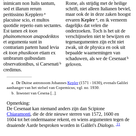
inimicam non Italis tantum,
Rome, als strijdig met de heilige
sed et illarum rerum
schrift, niet alleen Italianen beviel,
a
maar ook de in deze zaken hoogst
peritissimo Kepplero
a
placuisse scio, et multos
ervaren
Kepler
, en ik verneem
quotidie reperio eam sectantes.
dagelijks dat velen die
Est tamen
ek toon
onderzoeken. Toch is het uit de
phainomenoon anapodeiktos
verschijnselen niet te bewijzen en
et argumenta sunt in
tegenargumenten zijn echt niet
contrariam partem haud levia
zwak, uit de physica en ook uit
ek toon phusikoon
etiam ex
bepaalde waarnemingen van
umbrarum quibusdam
b
schaduwen, als we de Cesenaat
b
observationibus, si Caesenati
geloven.
credimus.
a. De Duitse astronoom Johannes
Kepler
(1571 - 1630), evenals Galilei
aanhanger van het stelsel van Copernicus; vgl. no. 1930.
b. Inwoner van Cesena [...].
Opmerking:
De Cesenaat kan niemand anders zijn dan Scipione
Chiaramonti
, die de drie nieuwe sterren van 1572, 1600 en
1604 tot het ondermaanse rekent, en wiens argumenten tegen de
11
draaiende Aarde besproken worden in Galilei's
Dialogo
.