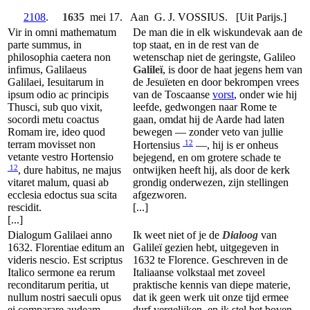
2108
.
1635
mei 17. Aan G. J. VOSSIUS. [Uit Parijs.]
Vir in omni mathematum
De man die in elk wiskundevak aan de
parte summus, in
top staat, en in de rest van de
philosophia caetera non
wetenschap niet de geringste, Galileo
infimus, Galilaeus
Galileï
, is door de haat jegens hem van
Galilaei, Iesuitarum in
de Jesuïeten en door bekrompen vrees
ipsum odio ac principis
van de Toscaanse
vorst
, onder wie hij
Thusci, sub quo vixit,
leefde, gedwongen naar Rome te
socordi metu coactus
gaan, omdat hij de Aarde had laten
Romam ire, ideo quod
bewegen — zonder veto van jullie
terram movisset non
12
Hortensius
—, hij is er onheus
vetante vestro Hortensio
bejegend, en om grotere schade te
12
, dure habitus, ne majus
ontwijken heeft hij, als door de kerk
vitaret malum, quasi ab
grondig onderwezen, zijn stellingen
ecclesia edoctus sua scita
afgezworen.
rescidit.
[...]
[...]
Dialogum Galilaei anno
Ik weet niet of je de
Dialoog
van
1632. Florentiae editum an
Galileï gezien hebt, uitgegeven in
videris nescio. Est scriptus
1632 te Florence. Geschreven in de
Italico sermone ea rerum
Italiaanse volkstaal met zoveel
reconditarum peritia, ut
praktische kennis van diepe materie,
nullum nostri saeculi opus
dat ik geen werk uit onze tijd ermee
ei comparare audeam,
durf vergelijken, en ik stel het boven