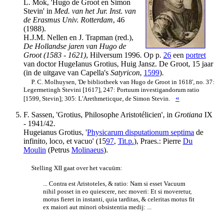
L. Mok, 'Hugo de Groot en Simon
Stevin' in
Med. van het Jur. Inst. van
de Erasmus Univ. Rotterdam
, 46
(1988).
H.J.M. Nellen en J. Trapman (red.),
De Hollandse jaren van Hugo de
Groot (1583 - 1621)
, Hilversum 1996. Op p.
26
een
portret
van doctor HugeIanus Grotius, Huig Jansz. De Groot, 15 jaar
(in de uitgave van Capella's
Satyricon
,
1599
).
P. C. Molhuysen, 'De bibliotheek van Hugo de Groot in 1618', no. 37:
Legermetingh Stevini [1617], 247: Portuum investigandorum ratio
«
[1599, Stevin]; 305: L'Arethmeticque, de Simon Stevin.
F. Sassen, 'Grotius, Philosophe Aristotélicien', in
Grotiana
IX
- 1941/42.
Hugeianus Grotius, '
Physicarum disputationum septima
de
infinito, loco, et vacuo' (15
97
,
Tit.p.
), Praes.: Pierre
Du
Moulin
(Petrus
Molinaeus
).
Stelling XII gaat over het vacuüm:
... Contra est Aristoteles, & ratio: Nam si esset Vacuum
nihil posset in eo quiescere, nec moveri: Et si moveretur,
motus fieret in instanti, quia tarditas, & celeritas motus fit
ex maiori aut minori obsistentia medij: ...