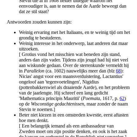
Stevin die al in 1608 helder uitlegde waarom het
eenvoudiger is, aan te nemen dat de Aarde beweegt dan
dat ze stil staat?
Antwoorden zouden kunnen zijn:
Weinig ervaring met het Italiaans, en te weinig tijd om het
grondig te bestuderen.
Weinig interesse in het onderwerp, laat anderen dat maar
uitzoeken.
[ Grotius vond het misschien wat beneden zijn stand,
anders dan zijn vader. Tijdens zijn jeugd had hij niet veel
aan wiskunde gedaan. Over de sterrenkunde vermeldt hij
in
Parallelon
(ca. 1602) nauwelijks meer dan (blz
68
):
Nicias' angst voor een maansverduistering, Lactantius'
ongeloof aan 'tegenvoetelingen', Nigidius
(pottenbakkerswiel als draaiende Aarde), en het probleem
van de jaarlengte. Hij schreef een lang gedicht
'Mathematica principis Mauritii' (
Poemata
, 1617, p.
62
)
op de
Wisconstige gedachtenissen
, maar zonder de naam
Stevin te noemen.]
Beter niet kiezen in een omstreden kwestie, eerst aftasten
hoe men denkt.
[ Een belangrijk iemand als een ambassadeur van
Zweden moet om zijn positie denken, en ook is het zaak
de kansen op eerherstel in de Republiek niet verspelen.]