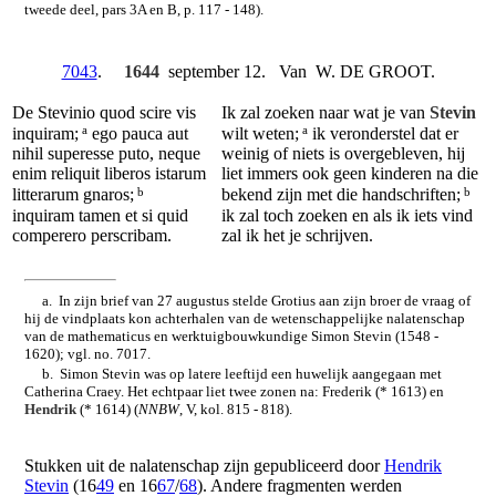
tweede deel, pars 3A en B, p. 117 - 148).
7043
.
1644
september 12. Van W. DE GROOT.
De Stevinio quod scire vis
Ik zal zoeken naar wat je van
Stevin
a
a
inquiram;
ego pauca aut
wilt weten;
ik veronderstel dat er
nihil superesse puto, neque
weinig of niets is overgebleven, hij
enim reliquit liberos istarum
liet immers ook geen kinderen na die
b
b
litterarum gnaros;
bekend zijn met die handschriften;
inquiram tamen et si quid
ik zal toch zoeken en als ik iets vind
comperero perscribam.
zal ik het je schrijven.
a. In zijn brief van 27 augustus stelde Grotius aan zijn broer de vraag of
hij de vindplaats kon achterhalen van de wetenschappelijke nalatenschap
van de mathematicus en werktuigbouwkundige Simon Stevin (1548 -
1620); vgl. no. 7017.
b. Simon Stevin was op latere leeftijd een huwelijk aangegaan met
Catherina Craey. Het echtpaar liet twee zonen na: Frederik (* 1613) en
Hendrik
(* 1614) (
NNBW
, V, kol. 815 - 818).
Stukken uit de nalatenschap zijn gepubliceerd door
Hendrik
Stevin
(16
49
en 16
67
/
68
). Andere fragmenten werden