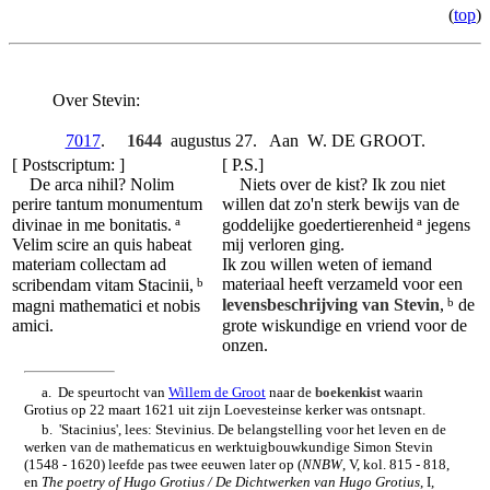
(
top
)
Over Stevin:
7017
.
1644
augustus 27. Aan W. DE GROOT.
[ Postscriptum: ]
[ P.S.]
De arca nihil? Nolim
Niets over de kist? Ik zou niet
perire tantum monumentum
willen dat zo'n sterk bewijs van de
a
a
divinae in me bonitatis.
goddelijke goedertierenheid
jegens
Velim scire an quis habeat
mij verloren ging.
materiam collectam ad
Ik zou willen weten of iemand
b
materiaal heeft verzameld voor een
scribendam vitam Stacinii,
b
magni mathematici et nobis
levensbeschrijving van Stevin
,
de
amici.
grote wiskundige en vriend voor de
onzen.
a. De speurtocht van
Willem de Groot
naar de
boekenkist
waarin
Grotius op 22 maart 1621 uit zijn Loevesteinse kerker was ontsnapt.
b. 'Stacinius', lees: Stevinius. De belangstelling voor het leven en de
werken van de mathematicus en werktuigbouwkundige Simon Stevin
(1548 - 1620) leefde pas twee eeuwen later op (
NNBW
, V, kol. 815 - 818,
en
The poetry of Hugo Grotius / De Dichtwerken van Hugo Grotius
, I,