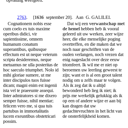
opvatting weergeeft.
2763
. [
1636
september 20]. Aan G. GALILEI.
Cognationem nobis esse
Dat wij een
verwantschap met
cum coelo ex tuis maxime
de hemel
hebben heb ik vooral
operibus didici, vir
geleerd uit uw werken, zeer wijze
sapientissime, omnem
heer, die elke menselijke poging
humanum conatum
overtreffen, en die maken dat we
superantibus, quibusque
noch naar geschriften van de
effectum est ut neque veterum
ouden verlangen, noch vrezen dat
scripta desideremus, neque
enig nageslacht over deze eeuw
metuamus ne ulla posteritas de
triomfeert. Ik wil me er niet op
hoc saeculo triumphet. Nolo id
beroemen uw leerling geweest te
mihi gloriae sumere, ut me
zijn; want er is al een groot talent
inter discipulos tuos fuisse
nodig om u zelfs maar te volgen.
dicam; magni enim est ingenii
Als ik zeg dat ik u altijd
ista vel te praeeunte assequi.
bewonderd heb lieg ik niet; ik
Inter admiratores si me dixero
prijs me werkelijk gelukkig als ik
semper fuisse, nihil mentiar;
op een of andere wijze er aan bij
felicem vero me, si qua tuis
kan dragen dat uw
partubus in immortalitatis
gedachtevruchten in het licht van
lucem exeuntibus obstetricari
de onsterfelijkheid komen.
possim.