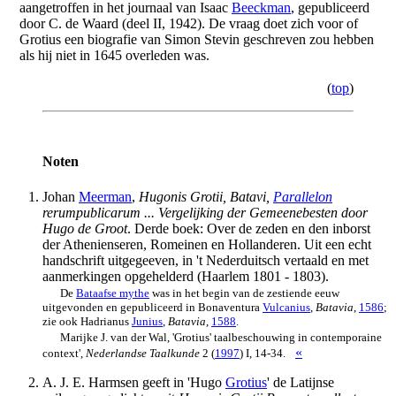
aangetroffen in het journaal van Isaac
Beeckman
, gepubliceerd
door C. de Waard (deel II, 1942). De vraag doet zich voor of
Grotius een biografie van Simon Stevin geschreven zou hebben
als hij niet in 1645 overleden was.
(
top
)
Noten
Johan
Meerman
,
Hugonis Grotii, Batavi,
Parallelon
rerumpublicarum ... Vergelijking der Gemeenebesten door
Hugo de Groot
. Derde boek: Over de zeden en den inborst
der Athenienseren, Romeinen en Hollanderen. Uit een echt
handschrift uitgegeeven, in 't Nederduitsch vertaald en met
aanmerkingen opgehelderd (Haarlem 1801 - 1803).
De
Bataafse mythe
was in het begin van de zestiende eeuw
uitgevonden en gepubliceerd in Bonaventura
Vulcanius
,
Batavia
,
1586
;
zie ook Hadrianus
Junius
,
Batavia
,
1588
.
Marijke J. van der Wal, 'Grotius' taalbeschouwing in contemporaine
«
context',
Nederlandse Taalkunde
2 (
1997
) I, 14-34.
A. J. E. Harmsen geeft in 'Hugo
Grotius
' de Latijnse