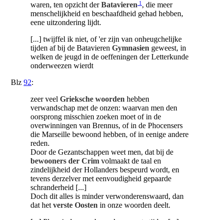
1
waren, ten opzicht der
Batavieren
, die meer
menschelijkheid en beschaafdheid gehad hebben,
eene uitzondering lijdt.
[...] twijffel ik niet, of 'er zijn van onheugchelijke
tijden af bij de Batavieren
Gymnasien
geweest, in
welken de jeugd in de oeffeningen der Letterkunde
onderweezen wierdt
Blz
92
:
zeer veel
Grieksche woorden
hebben
verwandschap met de onzen: waarvan men den
oorsprong misschien zoeken moet of in de
overwinningen van Brennus, of in de Phocensers
die Marseille bewoond hebben, of in eenige andere
reden.
Door de Gezantschappen weet men, dat bij de
bewooners der Crim
volmaakt de taal en
zindelijkheid der Hollanders bespeurd wordt, en
tevens derzelver met eenvoudigheid gepaarde
schranderheid [...]
Doch dit alles is minder verwonderenswaard, dan
dat het
verste Oosten
in onze woorden deelt.