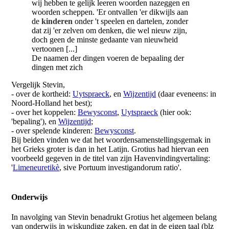
wij hebben te gelijk leeren woorden nazeggen en
woorden scheppen. 'Er ontvallen 'er dikwijls aan
de
kinderen
onder 't speelen en dartelen, zonder
dat zij 'er zelven om denken, die wel nieuw zijn,
doch geen de minste gedaante van nieuwheid
vertoonen [...]
De naamen der dingen voeren de bepaaling der
dingen met zich
Vergelijk Stevin,
- over de kortheid:
Uytspraeck
, en
Wijzentijd
(daar eveneens: in
Noord-Holland het best);
- over het koppelen:
Bewysconst
,
Uytspraeck
(hier ook:
'bepaling'), en
Wijzentijd
;
- over spelende kinderen:
Bewysconst
.
Bij beiden vinden we dat het woordensamenstellingsgemak in
het Grieks groter is dan in het Latijn. Grotius had hiervan een
voorbeeld gegeven in de titel van zijn Havenvindingvertaling:
'
Limeneuretikè
, sive Portuum investigandorum ratio'.
Onderwijs
In navolging van Stevin benadrukt Grotius het algemeen belang
van onderwijs in wiskundige zaken, en dat in de eigen taal (blz