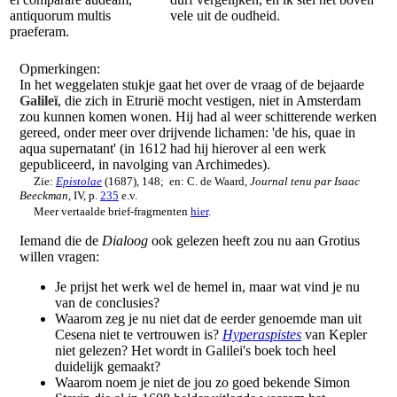
antiquorum multis
vele uit de oudheid.
praeferam.
Opmerkingen:
In het weggelaten stukje gaat het over de vraag of de bejaarde
Galileï
, die zich in Etrurië mocht vestigen, niet in Amsterdam
zou kunnen komen wonen. Hij had al weer schitterende werken
gereed, onder meer over drijvende lichamen: 'de his, quae in
aqua supernatant' (in 1612 had hij hierover al een werk
gepubliceerd, in navolging van Archimedes).
Zie:
Epistolae
(1687), 148; en: C. de Waard,
Journal tenu par Isaac
Beeckman
, IV, p.
235
e.v.
Meer vertaalde brief-fragmenten
hier
.
Iemand die de
Dialoog
ook gelezen heeft zou nu aan Grotius
willen vragen:
Je prijst het werk wel de hemel in, maar wat vind je nu
van de conclusies?
Waarom zeg je nu niet dat de eerder genoemde man uit
Cesena niet te vertrouwen is?
Hyperaspistes
van Kepler
niet gelezen? Het wordt in Galilei's boek toch heel
duidelijk gemaakt?
Waarom noem je niet de jou zo goed bekende Simon