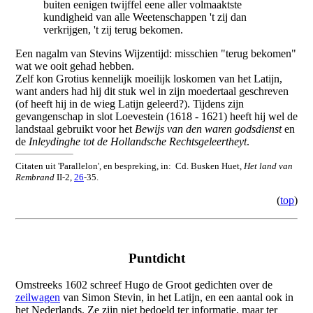
buiten eenigen twijffel eene aller volmaaktste
kundigheid van alle Weetenschappen 't zij dan
verkrijgen, 't zij terug bekomen.
Een nagalm van Stevins Wijzentijd: misschien "terug bekomen"
wat we ooit gehad hebben.
Zelf kon Grotius kennelijk moeilijk loskomen van het Latijn,
want anders had hij dit stuk wel in zijn moedertaal geschreven
(of heeft hij in de wieg Latijn geleerd?). Tijdens zijn
gevangenschap in slot Loevestein (1618 - 1621) heeft hij wel de
landstaal gebruikt voor het
Bewijs van den waren godsdienst
en
de
Inleydinghe tot de Hollandsche Rechtsgeleertheyt
.
Citaten uit 'Parallelon', en bespreking, in: Cd. Busken Huet,
Het land van
Rembrand
II-2,
26
-35.
(
top
)
Puntdicht
Omstreeks 1602 schreef Hugo de Groot gedichten over de
zeilwagen
van Simon Stevin, in het Latijn, en een aantal ook in
het Nederlands. Ze zijn niet bedoeld ter informatie, maar ter