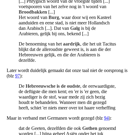
[...] Phrygisch woord van de vroegste tijden [...]
voetspooren van het zelve nog in 't woord van
Broodbakken
[...]
Het woord van
Burg
, waar door wij een Kasteel
aanduiden en eene stad, is niet meer Hollandsch
dan Arabisch [...]. Dat van
Galg
is bij de
Arabieren, gelijk bij ons, bekend [...]
De benoeming van het
aardrijk
, die het uit Tacitus
blijkt dat de alleroudste geweest is, is aan die der
Hebreeuwen gelijk, en die der Arabieren is
dezelfde.
Later wordt duidelijk gemaakt dat onze taal niet de oorsprong is
(blz
97
):
De
Hebreeuwsche is de oudste
, de eerwaardigste,
de deftigste die men kent; en 'er is 'er geen, die
waardiger is de stof, waar mede zij zich bezig
houdt te behandelen. Wanneer men dit gezegd
heeft, schiet 'er niets meer over tot haare verheffing
Maar in verband met Germanen wordt gezegd (blz
94
):
dat de Geeten, dezelfden die ook
Gothen
genoemd
worden [...] bijna geheel Asiën onder het juk