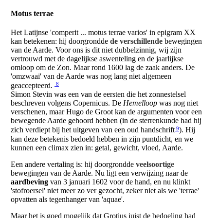
Motus terrae
Het Latijnse 'comperit ... motus terrae varios' in epigram XX
kan betekenen: hij doorgrondde
de verschillende
bewegingen
van de Aarde. Voor ons is dit niet dubbelzinnig, wij zijn
vertrouwd met de dagelijkse aswenteling en de jaarlijkse
omloop om de Zon. Maar rond 1600 lag de zaak anders. De
'omzwaai' van de Aarde was nog lang niet algemeen
8
geaccepteerd.
Simon Stevin was een van de eersten die het zonnestelsel
beschreven volgens Copernicus. De
Hemelloop
was nog niet
verschenen, maar Hugo de Groot kan de argumenten voor een
bewegende Aarde gehoord hebben (in de sterrenkunde had hij
9
zich verdiept bij het uitgeven van een oud handschrift
). Hij
kan deze betekenis bedoeld hebben in zijn puntdicht, en we
kunnen een climax zien in: getal, gewicht, vloed, Aarde.
Een andere vertaling is: hij doorgrondde
veelsoortige
bewegingen van de Aarde. Nu ligt een verwijzing naar de
aardbeving
van 3 januari 1602 voor de hand, en nu klinkt
'stofroersel' niet meer zo ver gezocht, zeker niet als we 'terrae'
opvatten als tegenhanger van 'aquae'.
Maar het is goed mogelijk dat Grotius juist de bedoeling had