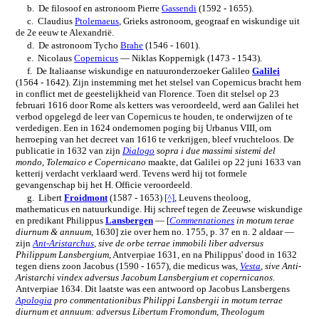
b. De filosoof en astronoom Pierre
Gassendi
(1592 - 1655).
c. Claudius
Ptolemaeus
, Grieks astronoom, geograaf en wiskundige uit
de 2e eeuw te Alexandrië.
d. De astronoom Tycho
Brahe
(1546 - 1601).
e. Nicolaus
Copernicus
— Niklas Koppernigk (1473 - 1543).
f. De Italiaanse wiskundige en natuuronderzoeker Galileo
Galilei
(1564 - 1642). Zijn instemming met het stelsel van Copernicus bracht hem
in conflict met de geestelijkheid van Florence. Toen dit stelsel op 23
februari 1616 door Rome als ketters was veroordeeld, werd aan Galilei het
verbod opgelegd de leer van Copernicus te houden, te onderwijzen of te
verdedigen. Een in 1624 ondernomen poging bij Urbanus VIII, om
herroeping van het decreet van 1616 te verkrijgen, bleef vruchteloos. De
publicatie in 1632 van zijn
Dialogo
sopra i due massimi sistemi del
mondo, Tolemaico e Copernicano
maakte, dat Galilei op 22 juni 1633 van
ketterij verdacht verklaard werd. Tevens werd hij tot formele
gevangenschap bij het H. Officie veroordeeld.
g. Libert
Froidmont
(1587 - 1653)
[^]
, Leuvens theoloog,
mathematicus en natuurkundige. Hij schreef tegen de Zeeuwse wiskundige
en predikant Philippus
Lansbergen
— [
Commentationes
in motum terae
diurnum & annuum
, 1630] zie over hem no. 1755, p. 37 en n. 2 aldaar —
zijn
Ant-Aristarchus
, sive de orbe terrae immobili liber adversus
Philippum Lansbergium
, Antverpiae 1631, en na Philippus' dood in 1632
tegen diens zoon Jacobus (1590 - 1657), die medicus was,
Vesta
, sive Anti-
Aristarchi vindex adversus Jacobum Lansbergium et copernicanos
.
Antverpiae 1634. Dit laatste was een antwoord op Jacobus Lansbergens
Apologia
pro commentationibus Philippi Lansbergii in motum terrae
diurnum et annuum: adversus Libertum Fromondum, Theologum