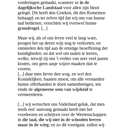
vorderingen gemaakt, wanneer ze
in de
dagelijksche Landstaal
voor allen zijn bloot
gelegd. Dit heeft den Grieken, dit den Romeinen
behaagd; en ter zelver tijd dat wij ons van hunne
taal bedienen, verachten wij evenwel hunne
grondregel
. [...]
Maar wij, als of ons leven veel te lang ware,
poogen het op deeze wijs
nog te verkorten, en
ontsteelen den tijd aan de ernstige beoeffening der
kundigheden: en dat wel om taalen te leeren,
welke, terwijl zij ons 't verlies van zeer veel jaaren
kosten, ons geen aasje wijzer maaken dan te
vooren.
[...] daar men liever den weg, en wel den
Koninklijken, baanen moest, om alle verstanden
hunne offerhanden te doen samenbrengen, ten
einde de
algemeene som van wijsheid
te
vermeerderen.
[...] wij wenschen ons Vaderland geluk, dat men
reeds een' aanvang gemaakt heeft met het
voorleezen en schrijven over de Weetenschappen
in
die taal, die wij niet in de schoolen leeren
maar in de wieg
; en zo dit voortgaat, zullen wij