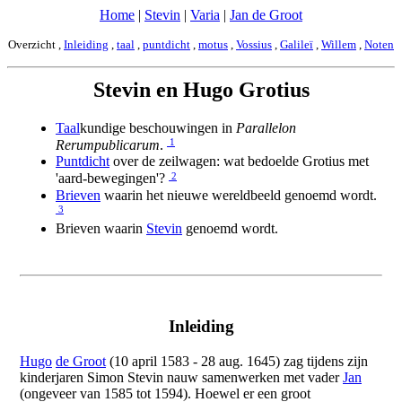
Home
|
Stevin
|
Varia
|
Jan de Groot
Overzicht ,
Inleiding
,
taal
,
puntdicht
,
motus
,
Vossius
,
Galileï
,
Willem
,
Noten
Stevin en Hugo Grotius
Taal
kundige beschouwingen in
Parallelon
1
Rerumpublicarum
.
Puntdicht
over de zeilwagen: wat bedoelde Grotius met
2
'aard-bewegingen'?
Brieven
waarin het nieuwe wereldbeeld genoemd wordt.
3
Brieven waarin
Stevin
genoemd wordt.
Inleiding
Hugo
de Groot
(10 april 1583 - 28 aug. 1645) zag tijdens zijn
kinderjaren Simon Stevin nauw samenwerken met vader
Jan
(ongeveer van 1585 tot 1594). Hoewel er een groot