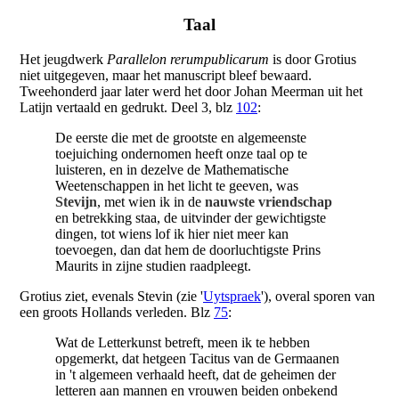
Taal
Het jeugdwerk
Parallelon rerumpublicarum
is door Grotius
niet uitgegeven, maar het manuscript bleef bewaard.
Tweehonderd jaar later werd het door Johan Meerman uit het
Latijn vertaald en gedrukt. Deel 3, blz
102
:
De eerste die met de grootste en algemeenste
toejuiching ondernomen heeft onze taal op te
luisteren, en in dezelve de Mathematische
Weetenschappen in het licht te geeven, was
Stevijn
, met wien ik in de
nauwste vriendschap
en betrekking staa, de uitvinder der gewichtigste
dingen, tot wiens lof ik hier niet meer kan
toevoegen, dan dat hem de doorluchtigste Prins
Maurits in zijne studien raadpleegt.
Grotius ziet, evenals Stevin (zie '
Uytspraek
'), overal sporen van
een groots Hollands verleden. Blz
75
:
Wat de Letterkunst betreft, meen ik te hebben
opgemerkt, dat hetgeen Tacitus van de Germaanen
in 't algemeen verhaald heeft, dat de geheimen der
letteren aan mannen en vrouwen beiden onbekend