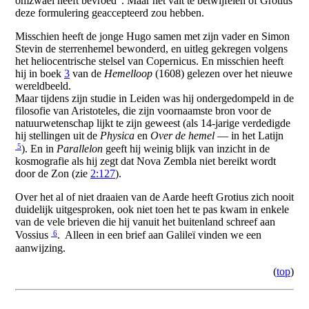
omzwaei heeft bevroed". Maar het valt te betwijfelen of Grotius
deze formulering geaccepteerd zou hebben.
Misschien heeft de jonge Hugo samen met zijn vader en Simon
Stevin de sterrenhemel bewonderd, en uitleg gekregen volgens
het heliocentrische stelsel van Copernicus. En misschien heeft
hij in boek
3
van de
Hemelloop
(1608) gelezen over het nieuwe
wereldbeeld.
Maar tijdens zijn studie in Leiden was hij ondergedompeld in de
filosofie van Aristoteles, die zijn voornaamste bron voor de
natuurwetenschap lijkt te zijn geweest (als 14-jarige verdedigde
hij stellingen uit de
Physica
en
Over de hemel
— in het Latijn
5
). En in
Parallelon
geeft hij weinig blijk van inzicht in de
kosmografie als hij zegt dat Nova Zembla niet bereikt wordt
door de Zon (zie
2:127
).
Over het al of niet draaien van de Aarde heeft Grotius zich nooit
duidelijk uitgesproken, ook niet toen het te pas kwam in enkele
van de vele brieven die hij vanuit het buitenland schreef aan
6
Vossius
. Alleen in een brief aan Galileï vinden we een
aanwijzing.
(
top
)