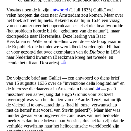
Vossius
noemde in zijn
antwoord
(1 juli 1635) Galileï wel:
velen hoopten dat deze naar Amsterdam zou komen. Maar over
het boek schreef hij niets. Bekend is dat hij in 1634 een vraag
van een ander over het copernicaanse stelsel niet beantwoordde
(het probleem hoorde bij de "geheimen van de natuur"), maar
doorspeelde naar
Hortensius
. Deze leerling van Isaac
Beeckman en Willebrord Snellius werd de eerste hoogleraar in
de Republiek die het nieuwe wereldbeeld verdedigde. Hij had
er voor gezorgd dat twee exemplaren van de
Dialoog
in 1634
naar Nederland kwamen (Beeckman kreeg het tweede, en
13
leende het uit aan Descartes).
De volgende brief aan Galileï — een antwoord op diens brief
van 15 augustus 1636 over de "invenzione della longitudine" en
14
de interesse die daarvoor in Amsterdam bestond
— geeft
misschien een aanwijzing dat Hugo Grotius
voor zichzelf
overtuigd
was van het draaien van de Aarde. Tenzij natuurlijk
de vleierei al te onwaarachtig is (had hij onze 'verwantschap
met de hemel' niet vooral van Stevin geleerd?). Maar hier was
minder gevaar voor ongewenste conclusies van niet bedoelde
meelezers dan in de brieven aan Vossius, dus het kan zijn dat de
verhulde verwijzing naar het heliocentrische wereldbeeld zijn