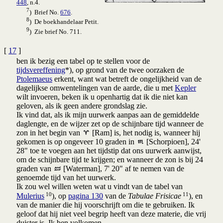
448
, n.4.
7
) Brief No.
676
.
8
) De boekhandelaar Petit.
9
) Zie brief No. 711.
[
17
]
ben ik bezig een tabel op te stellen voor de
tijdsvereffening
*), op grond van de twee oorzaken de
Ptolemaeus
erkent, want wat betreft de ongelijkheid van de
dagelijkse omwentelingen van de aarde, die u met
Kepler
wilt invoeren, beken ik u openhartig dat ik die niet kan
geloven, als ik geen andere grondslag zie.
Ik vind dat, als ik mijn uurwerk aanpas aan de gemiddelde
daglengte, en de wijzer zet op de schijnbare tijd wanneer de
zon in het begin van
[Ram] is, het nodig is, wanneer hij
gekomen is op ongeveer 10 graden in
[Schorpioen], 24'
28" toe te voegen aan het tijdstip dat ons uurwerk aanwijst,
om de schijnbare tijd te krijgen; en wanneer de zon is bij 24
graden van
[Waterman], 7' 20" af te nemen van de
genoemde tijd van het uurwerk.
Ik zou wel willen weten wat u vindt van de tabel van
10
11
Mulerius
), op
pagina 130
van de
Tabulae Frisicae
), en
van de manier die hij voorschrijft om die te gebruiken. Ik
geloof dat hij niet veel begrip heeft van deze materie, die vrij
duister is. Ik ben volkomen