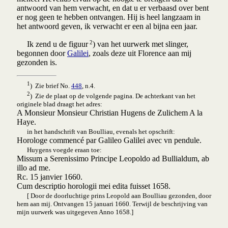
antwoord van hem verwacht, en dat u er verbaasd over bent
er nog geen te hebben ontvangen. Hij is heel langzaam in
het antwoord geven, ik verwacht er een al bijna een jaar.
2
Ik zend u de figuur
) van het uurwerk met slinger,
begonnen door
Galilei
, zoals deze uit Florence aan mij
gezonden is.
1
) Zie brief No.
448
, n.4.
2
) Zie de plaat op de volgende pagina. De achterkant van het
originele blad draagt het adres:
A Monsieur Monsieur Christian Hugens de Zulichem A la
Haye.
in het handschrift van Boulliau, evenals het opschrift:
Horologe commencé par Galileo Galilei avec vn pendule.
Huygens voegde eraan toe:
Missum a Serenissimo Principe Leopoldo ad Bullialdum, ab
illo ad me.
Rc. 15 janvier 1660.
Cum descriptio horologii mei edita fuisset 1658.
[ Door de doorluchtige prins Leopold aan Boulliau gezonden, door
hem aan mij. Ontvangen 15 januari 1660. Terwijl de beschrijving van
mijn uurwerk was uitgegeven Anno 1658.]