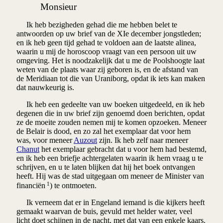
Monsieur
Ik heb bezigheden gehad die me hebben belet te
antwoorden op uw brief van de XIe december jongstleden;
en ik heb geen tijd gehad te voldoen aan de laatste alinea,
waarin u mij de horoscoop
vraagt van een persoon uit uw
omgeving. Het is noodzakelijk dat u me de Poolshoogte laat
weten van de plaats waar zij geboren is, en de afstand van
de Meridiaan tot die van Uraniborg, opdat ik iets kan maken
dat nauwkeurig is.
Ik heb een gedeelte van uw boeken uitgedeeld, en ik heb
degenen die in uw brief zijn genoemd doen berichten, opdat
ze de moeite zouden nemen mij te komen opzoeken. Meneer
de Belair
is dood, en zo zal het exemplaar dat voor hem
was, voor meneer
Auzout
zijn. Ik heb zelf naar meneer
Chanut
het exemplaar gebracht dat u voor hem had bestemd,
en ik heb een briefje achtergelaten waarin ik hem vraag u te
schrijven, en u te laten blijken dat hij het boek ontvangen
heeft. Hij was de stad uitgegaan om meneer de Minister van
1
financiën
) te ontmoeten.
Ik verneem dat er in Engeland iemand is die kijkers heeft
gemaakt waarvan de buis, gevuld met helder water, veel
licht doet schijnen in de nacht, met dat van een enkele kaars.