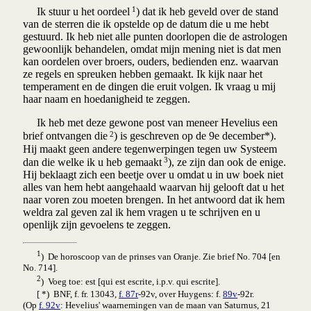
1
Ik stuur u het oordeel
) dat ik heb geveld over de stand
van de sterren
die ik opstelde op de datum die u me hebt
gestuurd. Ik heb niet alle punten doorlopen die de astrologen
gewoonlijk behandelen, omdat mijn mening niet is dat men
kan oordelen over broers, ouders, bedienden enz. waarvan
ze regels en spreuken hebben gemaakt. Ik kijk naar het
temperament en de dingen die eruit volgen. Ik vraag u mij
haar naam en hoedanigheid te zeggen.
Ik heb met deze gewone post van meneer Hevelius een
2
brief ontvangen die
) is geschreven op de 9e december*).
Hij maakt geen andere tegenwerpingen tegen uw Systeem
3
dan die welke ik u heb gemaakt
), ze zijn dan ook de enige.
Hij beklaagt zich een beetje over u omdat u in uw boek niet
alles van hem hebt aangehaald waarvan hij gelooft dat u het
naar voren zou moeten brengen. In het antwoord dat ik hem
weldra zal geven zal ik hem vragen u te schrijven en u
openlijk zijn gevoelens te zeggen.
1
) De horoscoop van de prinses van Oranje. Zie brief No. 704 [en
No. 714].
2
) Voeg toe: est [qui est escrite, i.p.v. qui escrite].
[ *) BNF, f. fr. 13043,
f. 87r
-92v, over Huygens: f.
89v
-92r.
(Op
f. 92v
: Hevelius' waarnemingen van de maan van Saturnus, 21