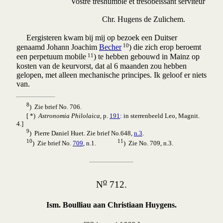
Vostre treshumble et tresobeissant serviteur
Chr. Hugens de Zulichem.
Eergisteren kwam bij mij op bezoek een Duitser
10
genaamd Johann Joachim
Becher
) die zich erop beroemt
11
een perpetuum mobile
) te hebben gebouwd in Mainz op
kosten van de keurvorst, dat al 6 maanden zou hebben
gelopen, met alleen mechanische principes. Ik geloof er niets
van.
8
) Zie brief No. 706.
[ *)
Astronomia Philolaica
, p.
191
: in sterrenbeeld Leo, Magnit.
4.]
9
) Pierre Daniel Huet. Zie brief No.648,
n.3
.
10
11
) Zie brief No.
709
, n.1.
) Zie No. 709, n.3.
o
N
712.
Ism. Boulliau aan Christiaan Huygens.