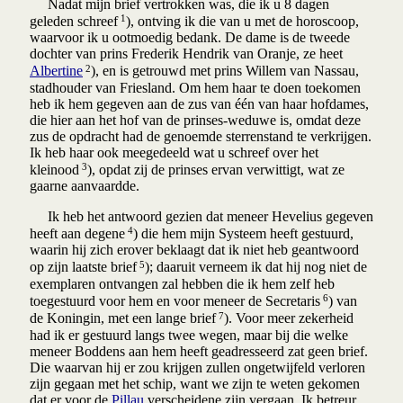
Nadat mijn brief vertrokken was, die ik u 8 dagen
1
geleden schreef
), ontving ik die van u met de horoscoop,
waarvoor ik u ootmoedig bedank. De dame is de tweede
dochter van prins Frederik Hendrik van Oranje, ze heet
2
Albertine
), en is getrouwd met prins Willem van Nassau,
stadhouder van Friesland. Om hem haar te doen toekomen
heb ik hem gegeven aan de zus van één van haar hofdames,
die hier aan het hof van de prinses-weduwe is, omdat deze
zus de opdracht had de genoemde sterrenstand te verkrijgen.
Ik heb haar ook meegedeeld wat u schreef over het
3
kleinood
), opdat zij de prinses ervan verwittigt, wat ze
gaarne aanvaardde.
Ik heb het antwoord gezien dat meneer Hevelius gegeven
4
heeft aan degene
) die hem mijn Systeem heeft gestuurd,
waarin hij zich erover beklaagt dat ik niet heb geantwoord
5
op zijn laatste brief
); daaruit verneem ik dat hij nog niet de
exemplaren ontvangen zal hebben die ik hem zelf heb
6
toegestuurd voor hem en voor meneer de Secretaris
) van
7
de Koningin, met een lange brief
). Voor meer zekerheid
had ik er gestuurd langs twee wegen, maar bij die welke
meneer Boddens aan hem heeft geadresseerd zat geen brief.
Die waarvan hij er zou krijgen zullen ongetwijfeld verloren
zijn gegaan met het schip, want we zijn te weten gekomen
dat er voor de
Pillau
verscheidene zijn vergaan. Ik betreur