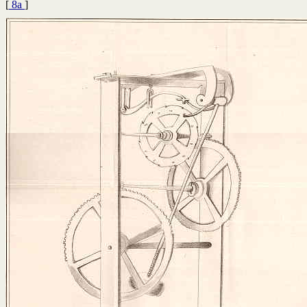
[
8a
]