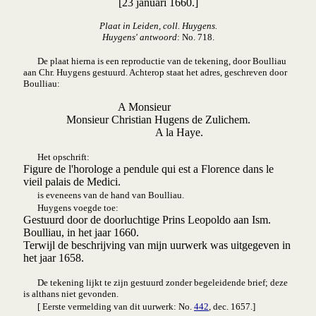
[23 januari 1660.]
Plaat in Leiden, coll. Huygens.
Huygens' antwoord
: No. 718.
De plaat hierna is een reproductie van de tekening, door Boulliau
aan Chr. Huygens gestuurd. Achterop staat het adres, geschreven door
Boulliau:
A Monsieur
Monsieur Christian Hugens de Zulichem.
A la Haye.
Het opschrift:
Figure de l'horologe a pendule qui est a Florence dans le
vieil palais de Medici.
is eveneens van de hand van Boulliau.
Huygens voegde toe:
Gestuurd door de doorluchtige Prins Leopoldo aan Ism.
Boulliau, in het jaar 1660.
Terwijl de beschrijving van mijn uurwerk was uitgegeven in
het jaar 1658.
De tekening lijkt te zijn gestuurd zonder begeleidende brief; deze
is althans niet gevonden.
[ Eerste vermelding van dit uurwerk: No.
442
, dec. 1657.]