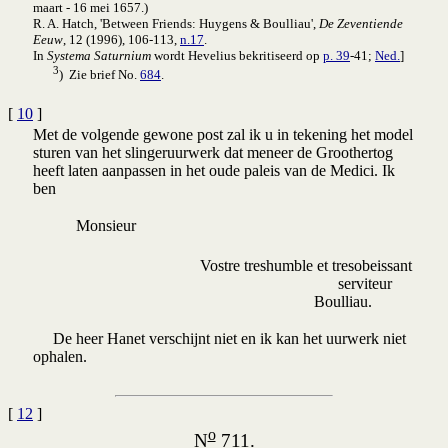
maart - 16 mei 1657.)
R. A. Hatch, 'Between Friends: Huygens & Boulliau',
De Zeventiende
Eeuw
, 12 (1996), 106-113,
n.17
.
In
Systema Saturnium
wordt Hevelius bekritiseerd op
p. 39
-41;
Ned.
]
3
) Zie brief No.
684
.
[
10
]
Met de volgende gewone post zal ik u in tekening het model
sturen van het slingeruurwerk dat meneer de Groothertog
heeft laten aanpassen in het oude paleis van de Medici. Ik
ben
Monsieur
Vostre treshumble et tresobeissant
serviteur
Boulliau.
De heer Hanet verschijnt niet en ik kan het uurwerk niet
ophalen.
[
12
]
o
N
711.