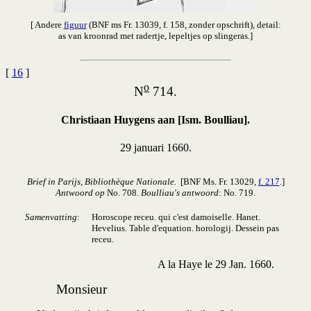
[ Andere
figuur
(BNF ms Fr. 13039, f. 158, zonder opschrift), detail:
as van kroonrad met radertje, lepeltjes op slingeras.]
[
16
]
o
N
714.
Christiaan Huygens aan [Ism. Boulliau].
29 januari 1660.
Brief in Parijs, Bibliothèque Nationale.
[BNF Ms. Fr. 13029,
f. 217
.]
Antwoord op
No. 708.
Boulliau's antwoord
: No. 719.
Samenvatting
:
Horoscope receu. qui c'est damoiselle. Hanet.
Hevelius. Table d'equation. horologij. Dessein pas
receu.
A la Haye le 29 Jan. 1660.
Monsieur