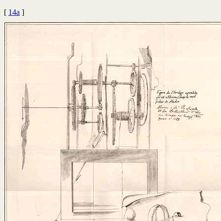
[
14a
]