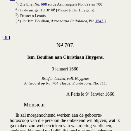
2
) Zie brief No.
698
en de Aanhangsels No. 699 en 700.
a
) In de marge: 13°.8'
[Maagd] (Chr. Huygens).
3
) De ster σ Leonis.
[ *) In: Ism. Boulliau,
Astronomia Philolaica
, Par.
1645
.]
[
8
]
o
N
707.
Ism. Boulliau aan Christiaan Huygens.
9 januari 1660.
Brief in Leiden, coll. Huygens.
Antwoord op
No. 704.
Huygens' antwoord
: No. 711.
e
A Paris le 9
Janvier 1660.
Monsieur
Ik zal morgenochtend werken aan de geboorte-
horoscoop van die persoon die onbekend wil blijven; wat ik
ga maken zou wel een teken van waardering verdienen,
zoals een kleinood uit Indië, ik word niet zoals iedereen