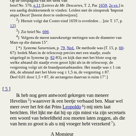
Op de titelpagina van het werk van
brief No. 576,
n.11
[
Lettres de Mr. Descartes
, T. 2, Par.
1659
,
2e ex.
] is
een aardig drukkersmerk te vinden: Leiden met de zinspreuk 'Imperat
atque Docet' [heerst door te onderwijzen
].
2
) Hieruit volgt dat Coster eind 1659 is overleden ... [zie T. 17, p.
12
].
3
) Zie brief No.
696
.
4
) Volgens de meest nauwkeurige metingen was de diameter van
Mars op die datum 15".
[ *)
Systema Saturnium
, p.
79
,
Ned.
. De methode was (T. 15, p.
66
-
67): bedek Mars in de telescoop precies met een staafje, zoals
uitgelegd in
Systema
(p.
82
-83), en kijk dan met het blote oog op
welke afstand dit staafje even groot lijkt als in de telescoop; de
vergroting volgt uit de brandpunts­afstanden. Het staafje was ± 1 cm
dik, de afstand met het blote oog ± 1,5 m, de vergroting ± 87.
Deel 0,01 door 1,5 × 87, de arctangens daarvan is ruim 17".]
[
5
]
Ik heb nog geen antwoord gekregen van meneer
5
Hevelius
) waarover ik een beetje verbaasd ben. Maar wel
6
meer over het feit dat Prins
Leopoldo
) mij niets laat
berichten. Het lijkt me dat hij op zijn minst via zijn secretaris
een woord van beleefdheid zou moeten laten zeggen, als die
7
van hem zo groot is als u mij vroeger hebt verzekerd
).
A Monsieur