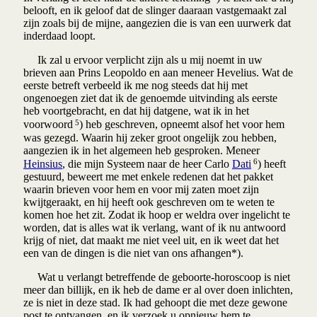
belooft, en ik geloof dat de slinger daaraan vastgemaakt zal
zijn zoals bij de mijne, aangezien die is van een uurwerk dat
inderdaad loopt.
Ik zal u ervoor verplicht zijn als u mij noemt in uw
brieven aan Prins Leopoldo en aan meneer Hevelius. Wat de
eerste betreft verbeeld ik me nog steeds dat hij met
ongenoegen ziet dat ik de genoemde uitvinding als eerste
heb voortgebracht, en dat hij datgene, wat ik in het
5
voorwoord
) heb geschreven, opneemt alsof het voor hem
was gezegd. Waarin hij zeker groot ongelijk zou hebben,
aangezien ik in het algemeen heb gesproken. Meneer
6
Heinsius
, die mijn Systeem naar de heer Carlo
Dati
) heeft
gestuurd, beweert me met enkele redenen dat het pakket
waarin brieven voor hem en voor mij zaten moet zijn
kwijtgeraakt, en hij heeft ook geschreven om te weten te
komen hoe het zit. Zodat ik hoop er weldra over ingelicht te
worden, dat is alles wat ik verlang, want of ik nu antwoord
krijg of niet, dat maakt me niet veel uit, en ik weet dat het
een van de dingen is die niet van ons afhangen*).
Wat u verlangt betreffende de geboorte-horoscoop is niet
meer dan billijk, en ik heb de dame er al over doen inlichten,
ze is niet in deze stad. Ik had gehoopt die met deze gewone
post te ontvangen, en ik verzoek u opnieuw hem te