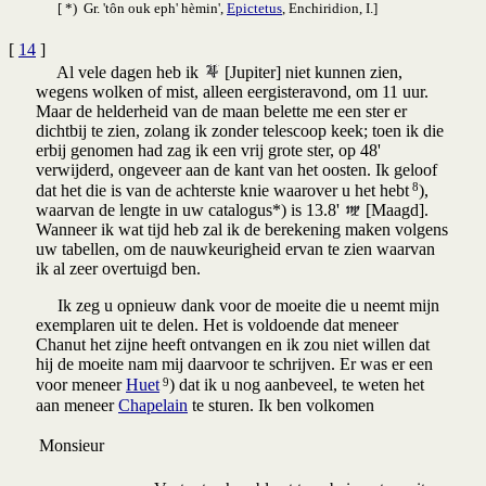
[ *) Gr. 'tôn ouk eph' hèmin',
Epictetus
, Enchiridion, I.]
[
14
]
Al vele dagen heb ik
[Jupiter] niet kunnen zien,
wegens wolken of mist, alleen eergisteravond, om 11 uur.
Maar de helderheid van de maan belette me een ster er
dichtbij te zien, zolang ik zonder telescoop keek; toen ik die
erbij genomen had zag ik een vrij grote ster, op 48'
verwijderd, ongeveer aan de kant van het oosten. Ik geloof
8
dat het die is van de achterste knie waarover u het hebt
),
waarvan de lengte in uw catalogus*) is 13.8'
[Maagd].
Wanneer ik wat tijd heb zal ik de berekening maken volgens
uw tabellen, om de nauwkeurigheid ervan te zien waarvan
ik al zeer overtuigd ben.
Ik zeg u opnieuw dank voor de moeite die u neemt mijn
exemplaren uit te delen. Het is voldoende dat meneer
Chanut het zijne heeft ontvangen en ik zou niet willen dat
hij de moeite nam mij daarvoor te schrijven. Er was er een
9
voor meneer
Huet
) dat ik u nog aanbeveel, te weten het
aan meneer
Chapelain
te sturen. Ik ben volkomen
Monsieur