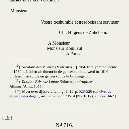
Monsieur
Vostre treshumble et tresobeissant serviteur
Chr. Hugens de Zulichem.
A Monsieur
Monsieur Bouillaut
A Paris.
10
) Nicolaus des Muliers (Mulerius)
... [1564-1630] promoveerde
in 1589 te Leiden als doctor in de geneeskunde ... werd in 1614
professor wiskunde en geneeskunde te Groningen ...
11
)
Tabulae Frisicae Lunae-Solares quadruplices ...
,
Alkmaar/Amst.
1611
.
[ *) Meer over tijdsvereffening: T. 15, p.
523
-526 en: '
Over de
effening der dagen
', instructie voor P. Petit (No. 1017), 25 mei 1662.]
[
19
]
o
N
716.