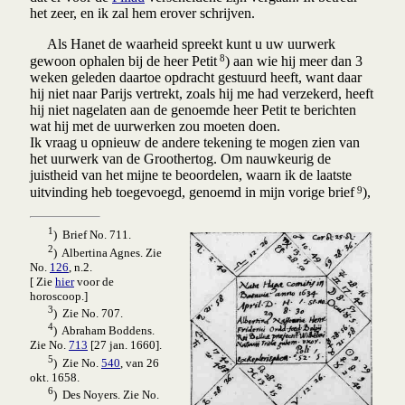
het zeer, en ik zal hem erover schrijven.
Als Hanet de waarheid spreekt kunt u uw uurwerk
8
gewoon ophalen bij de heer Petit
) aan wie hij meer dan 3
weken geleden daartoe opdracht gestuurd heeft, want daar
hij niet naar Parijs vertrekt, zoals hij me had verzekerd, heeft
hij niet nagelaten aan de genoemde heer Petit te berichten
wat hij met de uurwerken zou moeten doen.
Ik vraag u opnieuw de andere tekening te mogen zien van
het uurwerk van de Groothertog. Om nauwkeurig de
juistheid van het mijne te beoordelen, waarn ik de laatste
9
uitvinding heb toegevoegd, genoemd in mijn vorige brief
),
1
) Brief No. 711.
2
) Albertina Agnes. Zie
No.
126
, n.2.
[ Zie
hier
voor de
horoscoop.]
3
) Zie No. 707.
4
) Abraham Boddens.
Zie No.
713
[27 jan. 1660].
5
) Zie No.
540
, van 26
okt. 1658.
6
) Des Noyers. Zie No.