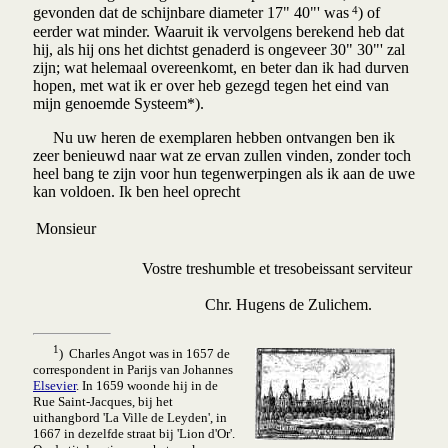
4
gevonden dat de schijnbare diameter 17" 40"' was
) of
eerder wat minder. Waaruit ik vervolgens berekend heb dat
hij, als hij ons het dichtst genaderd is ongeveer 30" 30"' zal
zijn; wat helemaal overeenkomt, en beter dan ik had durven
hopen, met wat ik er over heb gezegd tegen het eind van
mijn genoemde Systeem*).
Nu uw heren de exemplaren hebben ontvangen ben ik
zeer benieuwd naar wat ze ervan zullen vinden, zonder toch
heel bang te zijn voor hun tegenwerpingen als ik aan de uwe
kan voldoen. Ik ben heel oprecht
Monsieur
Vostre treshumble et tresobeissant serviteur
Chr. Hugens de Zulichem.
1
) Charles Angot was in 1657 de
correspondent in Parijs van Johannes
Elsevier
. In 1659 woonde hij in de
Rue Saint-Jacques, bij het
uithangbord 'La Ville de Leyden', in
1667 in dezelfde straat bij 'Lion d'Or'.