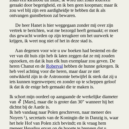
geraakt door begerigheid, en ik ben geen koopman; maar ik
zou wel blij zijn een aardigheidje te hebben dat ik als
ontvangen gunstbetoon zal bewaren.
De heer Hanet is hier weggegaan zonder mij over zijn
vertrek te berichten, wat me bezorgd heeft gemaakt; er moet
dus gewacht worden op zijn terugkeer om het uurwerk te
krijgen, ik weet nog niet of het in deze stad is.
Aan degenen voor wie u uw boeken had bestemd en die
ver van dit huis zijn heb ik laten zeggen dat ze mij zouden
opzoeken, en dat ik hun elk hun exemplaar zou geven. De
heren Chanut en de
Roberval
hebben de hunne gekregen. Ik
heb veel achting voor die heren, maar daar ze niet
ontwikkeld zijn in de Astronomie betwijfel ik sterk dat zij u
iets kunnen tegenwerpen; en zonder op te scheppen geloof
ik dat ik de enige heb gemaakt die te maken is.
Ik schort mijn oordeel op aangaande de werkelijke diameter
van
[Mars], maar die is groter dan 30" wanneer hij het
dichtst bij de Aarde is.
Ik heb vandaag naar Polen geschreven, naar meneer des
1
Noyers
), secretaris van de Koningin die in Danzig is, waar
het hele Hof van Polen zich bevindt; en ik vraag hem
meneer Hevelius ervan op de hoogte te brengen dat u