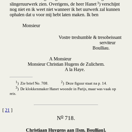
3
slingeruurwerk zien. Overigens, de heer Hanet
) verschijnt
nog niet en ik weet niet wanneer ik het uurwerk zal kunnen
ophalen dat u voor mij hebt laten maken. Ik ben
Monsieur
Vostre treshumble & tresobeissant
serviteur
Boulliau.
A Monsieur
Monsieur Christian Hugens de Zulichem.
A la Haye.
1
2
) Zie brief No. 708.
) Deze figuur staat na p. 14.
3
) De klokkenmaker Hanet woonde in Parijs, maar was vaak op
reis.
[
21
]
o
N
718.
Christiaan Huygens aan [Ism. Boulliau].