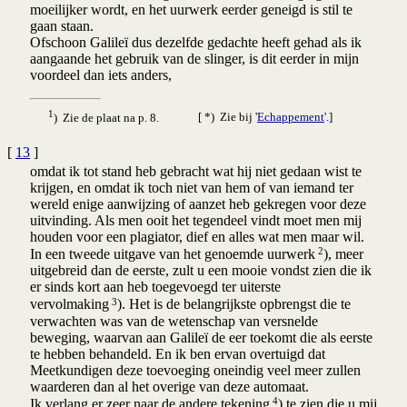
moeilijker wordt, en het uurwerk eerder geneigd is stil te
gaan staan.
Ofschoon Galileï dus dezelfde gedachte heeft gehad als ik
aangaande het gebruik van de slinger, is dit eerder in mijn
voordeel dan iets anders,
1
) Zie de plaat na p. 8.
[ *) Zie bij '
Echappement
'.]
[
13
]
omdat ik tot stand heb gebracht wat hij niet gedaan wist te
krijgen, en omdat ik toch niet van hem of van iemand ter
wereld enige aanwijzing of aanzet heb gekregen voor deze
uitvinding. Als men ooit het tegendeel vindt moet men mij
houden voor een plagiator, dief en alles wat men maar wil.
2
In een tweede uitgave van het genoemde uurwerk
), meer
uitgebreid dan de eerste, zult u een mooie vondst zien die ik
er sinds kort aan heb toegevoegd ter uiterste
3
vervolmaking
). Het is de belangrijkste opbrengst die te
verwachten was van de wetenschap van versnelde
beweging, waarvan aan Galileï de eer toekomt die als eerste
te hebben behandeld. En ik ben ervan overtuigd dat
Meetkundigen deze toevoeging oneindig veel meer zullen
waarderen dan al het overige van deze automaat.
4
Ik verlang er zeer naar de andere tekening
) te zien die u mij