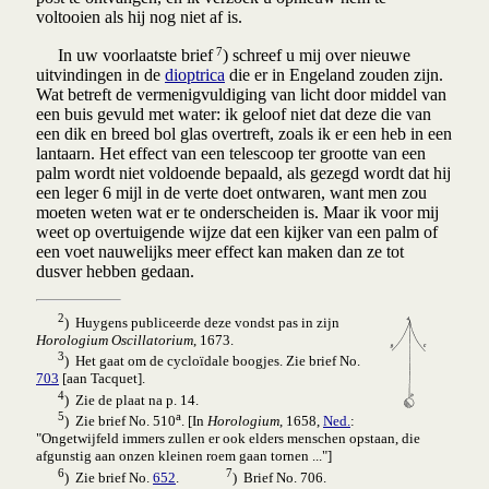
voltooien als hij nog niet af is.
7
In uw voorlaatste brief
) schreef u mij over nieuwe
uitvindingen in de
dioptrica
die er in Engeland zouden zijn.
Wat betreft de vermenigvuldiging van licht door middel van
een buis gevuld met water: ik geloof niet dat deze die van
een dik en breed bol glas overtreft, zoals ik er een heb in een
lantaarn. Het effect van een telescoop ter grootte van een
palm wordt niet voldoende bepaald, als gezegd wordt dat hij
een leger 6 mijl in de verte doet ontwaren, want men zou
moeten weten wat er te onderscheiden is. Maar ik voor mij
weet op overtuigende wijze dat een kijker van een palm of
een voet nauwelijks meer effect kan maken dan ze tot
dusver hebben gedaan.
2
) Huygens publiceerde deze vondst pas in zijn
Horologium Oscillatorium
, 1673.
3
) Het gaat om de cycloïdale boogjes. Zie brief No.
703
[aan Tacquet].
4
) Zie de plaat na p. 14.
5
a
) Zie brief No. 510
. [In
Horologium
, 1658,
Ned.
:
"Ongetwijfeld immers zullen er ook elders menschen opstaan, die
afgunstig aan onzen kleinen roem gaan tornen ..."]
6
7
) Zie brief No.
652
.
) Brief No. 706.