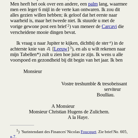
Men heeft het ook over een andere, een
palm
lang, waarmee
men een leger 6 mijl in de verte kan ontwaren. Ik zou dit
alles gezien willen hebben; ik geloof dat het eerste naar
waarheid is, maar het tweede niet. Ik stuurde u met de
2
vorige gewone post een brief
) van meneer de
Carcavi
die
verscheidene mooie dingen bevat.
a
Ik vraag u naar Jupiter te kijken, dichtbij de ster
) in de
3
achterste knie van
[
Leeuw
]
), en als u wilt rekenen naar
mijn Tabellen*) zult u zien hoe juist ze zijn. Ik wens u alle
voorspoed en gezondheid bij dit begin van het jaar. Ik ben
Monsieur
Vostre treshumble & tresobeissant
serviteur
Boulliau.
A Monsieur
Monsieur Christian Hugens de Zulichem.
A la Haye.
1
) 'Surintendant des Finances' Nicolas
Foucquet
. Zie brief No. 605,
n.7
.