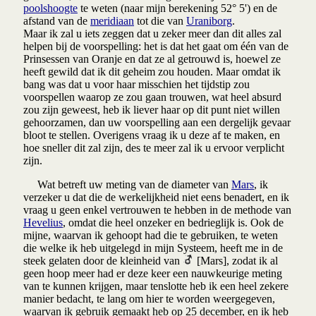
poolshoogte
te weten (naar mijn berekening 52° 5') en de
afstand van de
meridiaan
tot die van
Uraniborg
.
Maar ik zal u iets zeggen dat u zeker meer dan dit alles zal
helpen bij de voorspelling: het is dat het gaat om één van de
Prinsessen van Oranje en dat ze al getrouwd is, hoewel ze
heeft gewild dat ik dit geheim zou houden. Maar omdat ik
bang was dat u voor haar misschien het tijdstip zou
voorspellen waarop ze zou gaan trouwen, wat heel absurd
zou zijn geweest, heb ik liever haar op dit punt niet willen
gehoorzamen, dan uw voorspelling aan een dergelijk gevaar
bloot te stellen. Overigens vraag ik u deze af te maken, en
hoe sneller dit zal zijn, des te meer zal ik u ervoor verplicht
zijn.
Wat betreft uw meting van de diameter van
Mars
, ik
verzeker u dat die de werkelijkheid niet eens benadert, en ik
vraag u geen enkel vertrouwen te hebben in de methode van
Hevelius
, omdat die heel onzeker en bedrieglijk is. Ook de
mijne, waarvan ik gehoopt had die te gebruiken, te weten
die welke ik heb uitgelegd in mijn Systeem, heeft me in de
steek gelaten door de kleinheid van
[Mars], zodat ik al
geen hoop meer had er deze keer een nauwkeurige meting
van te kunnen krijgen, maar tenslotte heb ik een heel zekere
manier bedacht, te lang om hier te worden weergegeven,
waarvan ik gebruik gemaakt heb op 25 december, en ik heb