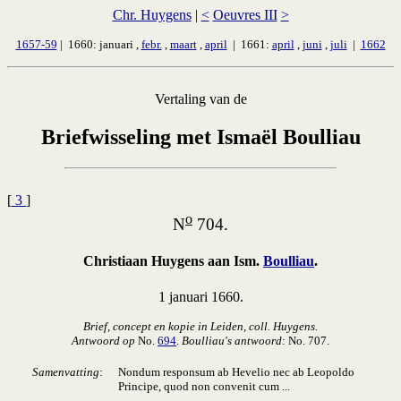
Chr. Huygens
|
<
Oeuvres III
>
1657-59
| 1660: januari ,
febr.
,
maart
,
april
| 1661:
april
,
juni
,
juli
|
1662
Vertaling van de
Briefwisseling met Ismaël Boulliau
[
3
]
o
N
704.
Christiaan Huygens aan Ism.
Boulliau
.
1 januari 1660.
Brief, concept en kopie in Leiden, coll. Huygens.
Antwoord op
No.
694
.
Boulliau's antwoord
: No. 707.
Samenvatting
:
Nondum responsum ab Hevelio nec ab Leopoldo
Principe, quod non convenit cum ...