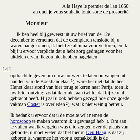
A la Haye le premier de l'an 1660.
au quel je vous souhaite toute sorte de prosperitè.
Monsieur
Ik ben heel blij geweest uit uw brief van de 12e
december te vernemen dat de exemplaren tenslotte bij u
waren aangekomen, ik hield ze al bijna voor verloren, en ik
blijf u ervoor verplicht dat u hebt zorg gedragen voor het
uitdelen ervan. Ik zou niet hebben nagelaten
[
4
]
opdracht te geven om u uw uurwerk te laten ontvangen uit
1
handen van de Boekhandelaar
), ware het niet dat de heer
Hanet klaar stond van hier terug te keren naar Parijs, toen ik
uw brief ontving; zodat ik er niet aan twijfel dat hij ze u al
gebracht heeft. Hij zal u ook hebben gezegd hoe onze goede
2
vakman
Coster
is overleden
), wat ik niet weinig betreur.
Ik bedank u ervoor dat u de moeite wilt nemen de
3
horoscoop
te maken waarom ik u gevraagd heb
). Om aan
te vullen wat ik vergeten was u te zeggen over de plaats van
geboorte: u moet weten dat het hier in
Den Haag
is dat zij
geboren is, waarmee het voor u gemakkelijk is de