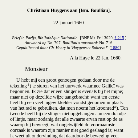
Christiaan Huygens aan [Ism. Boulliau].
22 januari 1660.
Brief in Parijs, Bibliothèque Nationale.
[BNF Ms. Fr. 13029,
f. 215
.]
Antwoord op
No. 707.
Boulliau's antwoord
: No. 716.
Gepubliceerd door Ch. Henry in 'Huygens et Roberval'.
[
1880
].
A la Haye le 22 Jan. 1660.
Monsieur
U hebt mij een groot genoegen gedaan door me de
1
tekening
) te sturen van het uurwerk waarmee Galileï was
begonnen. Ik zie dat er een slinger is evenals bij het mijne;
maar niet op dezelfde wijze aangebracht; want ten eerste
heeft hij een veel ingewikkelder vondst genomen in plaats
van het rad te gebruiken, dat men noemt het kroonrad*). Ten
tweede heeft hij de slinger niet opgehangen aan een draadje
of lintje, maar zodanig dat alle zwaarte ervan rust op de as
waarop hij beweegt, wat ongetwijfeld de voornaamste
oorzaak is waarom zijn manier niet goed geslaagd is; want
ik weet uit ondervinding dat daardoor de beweging veel