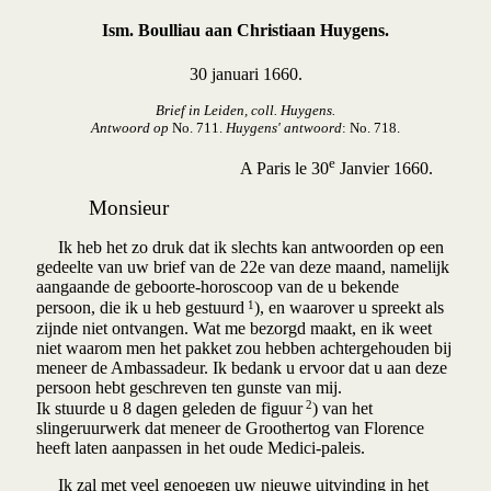
Ism. Boulliau aan Christiaan Huygens.
30 januari 1660.
Brief in Leiden, coll. Huygens.
Antwoord op
No. 711.
Huygens' antwoord
: No. 718.
e
A Paris le 30
Janvier 1660.
Monsieur
Ik heb het zo druk dat ik slechts kan antwoorden op een
gedeelte van uw brief van de 22e van deze maand, namelijk
aangaande de geboorte-horoscoop van de u bekende
1
persoon, die ik u heb gestuurd
), en waarover u spreekt als
zijnde niet ontvangen. Wat me bezorgd maakt, en ik weet
niet waarom men het pakket zou hebben achtergehouden bij
meneer de Ambassadeur. Ik bedank u ervoor dat u aan deze
persoon hebt geschreven ten gunste van mij.
2
Ik stuurde u 8 dagen geleden de figuur
) van het
slingeruurwerk dat meneer de Groothertog van Florence
heeft laten aanpassen in het oude Medici-paleis.
Ik zal met veel genoegen uw nieuwe uitvinding in het