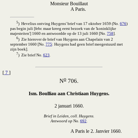
Monsieur Bouillaut
A Paris.
5
) Hevelius ontving Huygens' brief van 17 oktober 1659 (No.
676
)
pas begin juli [febr. maar kreeg eerst bezoek van de 'koninklijke
majesteiten'] 1660 en antwoordde op de 13 juli 1660 [No.
758
].
6
) Zie hierover de brief van Huygens aan Chapelain van 2
september 1660 [No.
775
: Huygens had geen brief meegestuurd met
zijn boek].
7
) Zie brief No.
623
.
[
7
]
o
N
706.
Ism. Boulliau aan Christiaan Huygens.
2 januari 1660.
Brief in Leiden, coll. Huygens.
Antwoord op
No.
692
.
A Paris le 2. Janvier 1660.