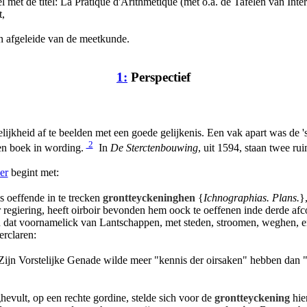
met de titel: La Pratique d'Arithmetique (met o.a. de Tafelen van Inter
,
en afgeleide van de meetkunde.
1:
Perspectief
ijkheid af te beelden met een goede gelijkenis. Een vak apart was de 'sc
2
een boek in wording.
In
De Sterctenbouwing
, uit 1594, staan twee ru
er
begint met:
 oeffende in te trecken
grontteyckeninghen
{
Ichnographias. Plans.
}
r regiering, heeft oirboir bevonden hem oock te oeffenen inde derde af
n dat voornamelick van Lantschappen, met steden, stroomen, weghen, e
erclaren:
Zijn Vorstelijke Genade wilde meer "kennis der oirsaken" hebben dan "
evult, op een rechte gordine, stelde sich voor de
grontteyckening
hier