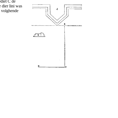
diet C de
 dier lini was
e volghende