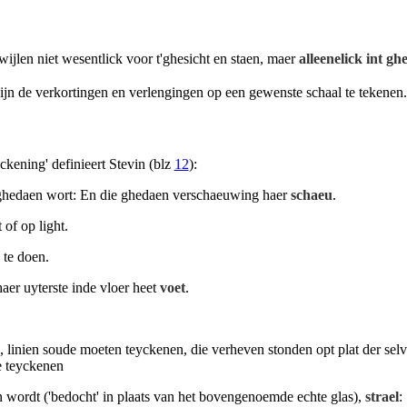
ijlen niet wesentlick voor t'ghesicht en staen, maer
alleenelick int gh
 zijn de verkortingen en verlengingen op een gewenste schaal te tekenen.
kening' definieert Stevin (blz
12
):
hedaen wort: En die ghedaen verschaeuwing haer
schaeu
.
 of op light.
 te doen.
haer uyterste inde vloer heet
voet
.
 linien soude moeten teyckenen, die verheven stonden opt plat der selv
te teyckenen
n wordt ('bedocht' in plaats van het bovengenoemde echte glas),
strael
: