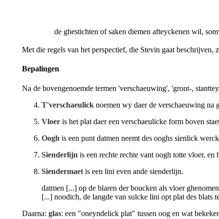
de ghestichten of saken diemen afteyckenen wil, somw
Met die regels van het perspectief, die Stevin gaat beschrijven,
Bepalingen
Na de bovengenoemde termen 'verschaeuwing', 'gront-, stantteyc
T'verschaeulick
noemen wy daer de verschaeuwing na g
Vloer
is het plat daer een verschaeulicke form boven staet
Oogh
is een punt datmen neemt des ooghs sienlick werck
Sienderlijn
is een rechte rechte vant oogh totte vloer, en 
Siendermaet
is een lini even ande sienderlijn.
datmen [...] op de blaren der boucken als vloer ghenomen,
[...] noodich, de langde van sulcke lini opt plat des blats 
Daarna:
glas
: een "oneyndelick plat" tussen oog en wat bekeke