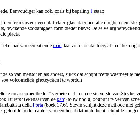
ede. Eenvoudiger kan ook, zoals bij bepaling
1
staat:
], deur
een suver even plat claer glas
, daermen alle dinghen deur siet 
en is, teyckende soodanighen form dieder bleve: De selve
afgheteyckend
die plaets.
'Tekenaar van een zittende
man
' laat zien hoe dat toegaat: met het oog
,
e so van menschen als anders, sulcx dat schijnt mette waerheyt te m
,
soo volcomelick gheteyckent
te worden
elicke onvolcomentheden" verbeteren in een eerste versie van Stevins 
e ook Dürers 'Tekenaar van de
kan
' (touw nodig, oogpunt te ver van sch
iambattista della
Porta
(boek 17.6). Stevin schijnt deze methode niet ge
et geloofde in de realiteit van een beeld dat in de lucht schijnt te hangen