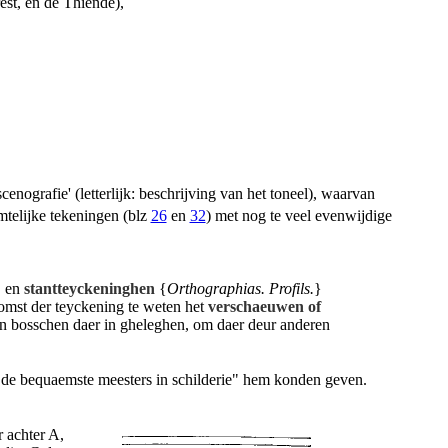
est, en de Thiende),
enografie' (letterlijk: beschrijving van het toneel), waarvan
imtelijke tekeningen (blz
26
en
32
) met nog te veel evenwijdige
, en
stantteyckeninghen
{
Orthographias. Profils.
}
comst der teyckening te weten het
verschaeuwen of
n bosschen daer in gheleghen, om daer deur anderen
de be­quaemste meesters in schilderie" hem konden geven.
 achter A,