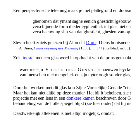
Een perspectivische tekening maak je met plattegrond en doorsn
ghenomen dat ymant saghe eenich ghesticht [gebouw
verschijnende form dieder eyghentlick int glas niet 
verschaeuwing sijn van dat ghesticht, ghesien van op 
Stevin heeft zoiets gelezen bij Albrecht
Durer
. Diens houtsnede 
A. Dürer,
Underweysung der Messung
(1538), nr. 177 (titelblad: nr. 83).
Zo'n
toestel
met een glas werd in opdracht van de prins gemaakt
waer me sijn V
G
schaeuwen teyckend
O R S T E L I C K E
E N A D E
van menschen niet meugelick en sijn uyter oogh sonder glas
Door het werken met dit glas kon Zijne Vorstelijke Genade "ett
Maar het kan niet altijd op deze manier. Het blijft behelpen, zi
projectie met een lens in een
donkere kamer
, beschreven door G
behandeling van de holle spiegel blijkt (zie hier onder) dat hij ni
Daadwerkelijk aftekenen is niet altijd mogelijk, omdat: