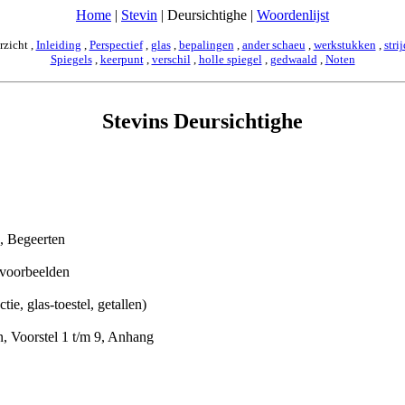
Home
|
Stevin
| Deursichtighe |
Woordenlijst
rzicht ,
Inleiding
,
Perspectief
,
glas
,
bepalingen
,
ander schaeu
,
werkstukken
,
stri
Spiegels
,
keerpunt
,
verschil
,
holle spiegel
,
gedwaald
,
Noten
Stevins Deursichtighe
, Begeerten
voorbeelden
ie, glas-toestel, getallen)
, Voorstel 1 t/m 9, Anhang