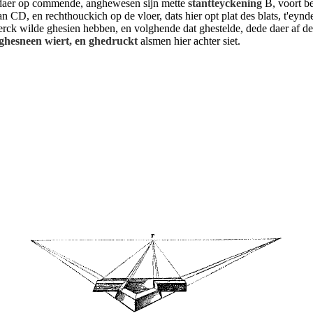
 daer op commende, anghewesen sijn mette
stantteyckening
B, voort be
n CD, en rechthouckich op de vloer, dats hier opt plat des blats, t'eynde
erck wilde ghesien hebben, en volghende dat ghestelde, dede daer af d
 ghesneen wiert, en ghedruckt
alsmen hier achter siet.