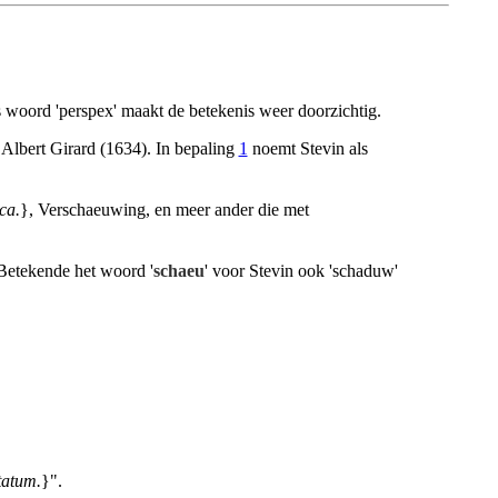
ns woord 'perspex' maakt de betekenis weer doorzichtig.
 Albert Girard (1634). In bepaling
1
noemt Stevin als
ca.
}, Verschaeuwing, en meer ander die met
 Betekende het woord '
schaeu
' voor Stevin ook 'schaduw'
tatum.
}".