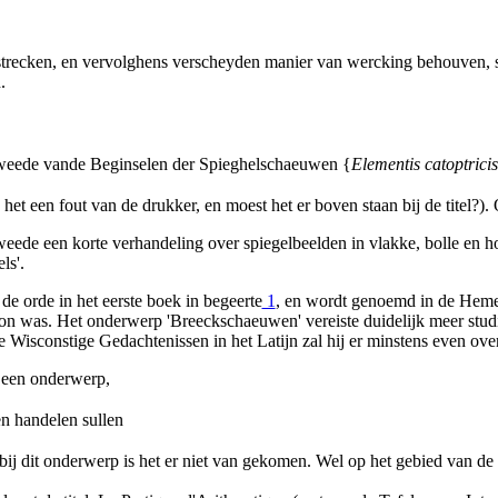
strecken, en vervolghens verscheyden manier van wercking behouven, 
.
tweede vande Beginselen der Spieghelschaeuwen {
Elementis catoptricis
het een fout van de drukker, en moest het er boven staan bij de titel?)
weede een korte verhandeling over spiegelbeelden in vlakke, bolle en hol
ls'.
de orde in het eerste boek in begeerte
1
, en wordt genoemd in de Hemel
zon was. Het onderwerp 'Breeckschaeuwen' vereiste duidelijk meer stud
e Wisconstige Gedachtenissen in het Latijn zal hij er minstens even ov
 een onderwerp,
n handelen sullen
bij dit onderwerp is het er niet van gekomen. Wel op het gebied van de 