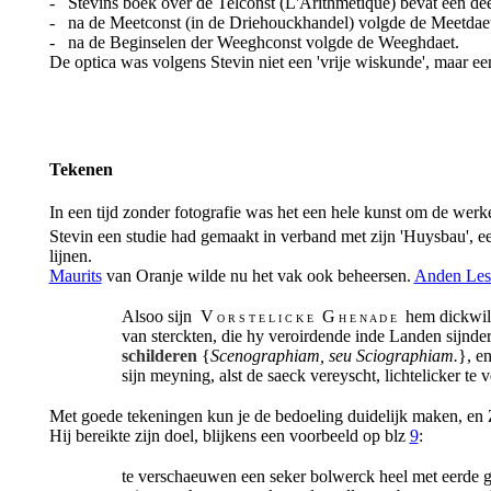
- Stevins boek over de Telconst (L'Arithmetique) bevat een deel 
- na de Meetconst (in de Driehouckhandel) volgde de Meetdaet
- na de Beginselen der Weeghconst volgde de Weeghdaet.
De optica was volgens Stevin niet een 'vrije wiskunde', maar e
Tekenen
In een tijd zonder fotografie was het een hele kunst om de werkel
Stevin een studie had gemaakt in verband met zijn 'Huysbau', 
lijnen.
Maurits
van Oranje wilde nu het vak ook beheersen.
Anden Les
Alsoo sijn V
G
hem dickwils
O R S T E L I C K E
H E N A D E
van sterckten, die hy veroirdende inde Landen sijnde
schilderen
{
Scenographiam, seu Sciographiam.
}, e
sijn meyning, alst de saeck vereyscht, lichtelicker te v
Met goede tekeningen kun je de bedoeling duidelijk maken, en 
Hij bereikte zijn doel, blijkens een voorbeeld op blz
9
:
te verschaeuwen een seker bolwerck heel met eerde gh