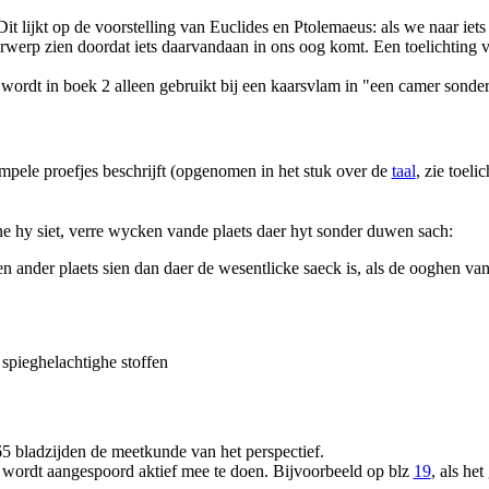
 Dit lijkt op de voorstelling van Euclides en Ptolemaeus: als we naar iet
orwerp zien doordat iets daarvandaan in ons oog komt. Een toelichting 
wordt in boek 2 alleen gebruikt bij een kaarsvlam in "een camer sonder 
impele proefjes beschrijft (opgenomen in het stuk over de
taal
, zie toeli
e hy siet, verre wycken vande plaets daer hyt sonder duwen sach:
en ander plaets sien dan daer de wesentlicke saeck is, als de ooghen van
e spieghelachtighe stoffen
65 bladzijden de meetkunde van het perspectief.
er wordt aangespoord aktief mee te doen. Bijvoorbeeld op blz
19
, als he