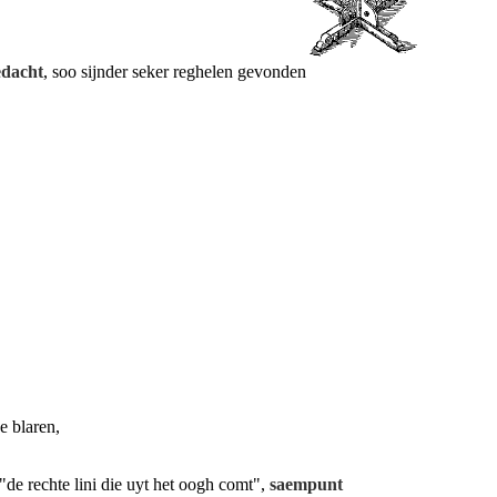
edacht
, soo sijnder seker reghelen gevonden
e blaren,
 "de rechte lini die uyt het oogh comt",
saempunt