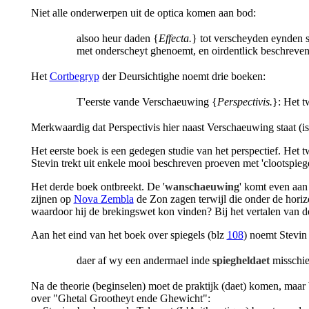
Niet alle onderwerpen uit de optica komen aan bod:
alsoo heur daden {
Effecta.
} tot verscheyden eynden 
met onderscheyt ghenoemt, en oirdentlick beschreven
Het
Cortbegryp
der Deursichtighe noemt drie boeken:
T'eerste vande Verschaeuwing {
Perspectivis.
}: Het 
Merkwaardig dat Perspectivis hier naast Verschaeuwing staat (is 
Het eerste boek is een gedegen studie van het perspectief. Het t
Stevin trekt uit enkele mooi beschreven proeven met 'clootspiege
Het derde boek ontbreekt. De '
wanschaeuwing
' komt even aan 
zijnen op
Nova Zembla
de Zon zagen terwijl die onder de hori
waardoor hij de brekingswet kon vinden? Bij het vertalen van d
Aan het eind van het boek over spiegels (blz
108
) noemt Stevin
daer af wy een andermael inde
spiegheldaet
misschie
Na de theorie (beginselen) moet de praktijk (daet) komen, maar 
over "Ghetal Grootheyt ende Ghewicht":