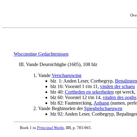
Ove
Wisconstige Gedachtenissen
Vande Deursichtighe (1605), 108 blz
Vande
Verschaeuwing
blz 1: Anden Leser, Cortbegryp,
Bepalingen
blz 16: Voorstel 1 t/m 11,
vinden der schaeu
blz 40:
Cortheden en sekerheden
opt werck, 
blz 60: Voorstel 12 t/m 14,
vinden des ooghs
blz 82: Fautmercking,
Anhang
(namen, perfect
Vande Beghinselen der
Spieghelschaeuwen
blz 92: Anden Leser, Cortbegryp, Bepalingen
Boek 1 in
Principal Works
, IIB, p. 785-965.