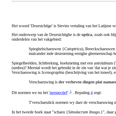
Het woord 'Deursichtige' is Stevins vertaling van het Latijnse w
Het onderwerp van de Deursichtighe is de
optica
, zoals ook blij
onderdelen van het vakgebied:
Spieghelschaeuwen {
Catoptrica
), Breeckschaeuwen
malcander inde deursiening eenighe ghemeenschap 
Spiegelbeelden, lichtbreking, hoekmeting met een astrolabium ('p
(umbra)? Meestal wordt het gebruikt in de zin van 'dat wat je zi
Verschaeuwing is
Scenographia
(beschrijving van het toneel), e
Verschaeuwing is
der verheven dingen plat namaec
1
Dit noemen we nu het '
perspectief
'
. Bepaling
4
zegt:
T'verschaeulick noemen wy daer de verschaeuwing n
In het tweede boek staat "schaeu {
Simulacrum Imago.
}", daar 