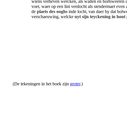
wiens verheven wercken, als wallen en bortsweeren
voet, waer op een lini verdocht als siendermaet even a
de
plaets des ooghs
inde locht, van daer hy dat bolw
verschaeuwing, welcke
uyt sijn teyckening in hout
(De tekeningen in het boek zijn
groter
.)