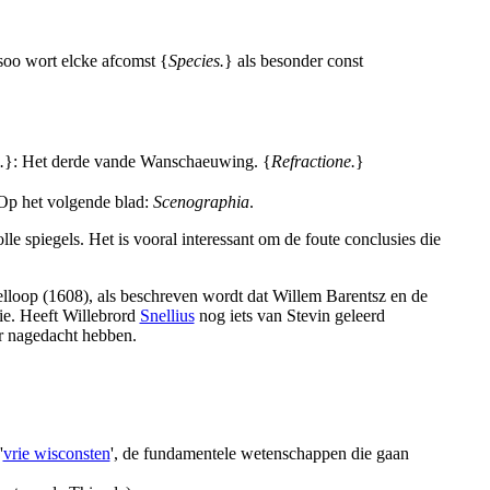
soo wort elcke afcomst {
Species.
} als besonder const
.
}: Het derde vande Wanschaeuwing. {
Refractione.
}
. Op het volgende blad:
Scenographia
.
le spiegels. Het is vooral interessant om de foute conclusies die
loop (1608), als beschreven wordt dat Willem Barentsz en de
ie. Heeft Willebrord
Snellius
nog iets van Stevin geleerd
er nagedacht hebben.
'
vrie wisconsten
', de fundamentele wetenschappen die gaan