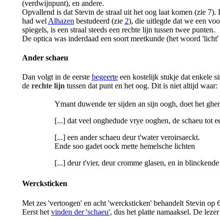
(verdwijnpunt), en andere.
Opvallend is dat Stevin de straal uit het oog laat komen (zie 7).
had wel
Alhazen
bestudeerd (zie
2
), die uitlegde dat we een vo
spiegels, is een straal steeds een rechte lijn tussen twee punten.
De optica was inderdaad een soort meetkunde (het woord 'licht' 
Ander schaeu
Dan volgt in de eerste
begeerte
een kostelijk stukje dat enkele s
de
rechte lijn
tussen dat punt en het oog. Dit is niet altijd waar:
Ymant duwende ter sijden an sijn oogh, doet het ghen
[...] dat veel onghedude vrye ooghen, de schaeu tot e
[...] een ander schaeu deur t'water veroirsaeckt.
Ende soo gadet oock mette hemelsche lichten
[...] deur t'vier, deur cromme glasen, en in blinckend
Wercksticken
Met zes 'vertoogen' en acht 'wercksticken' behandelt Stevin op 
Eerst het
vinden der 'schaeu'
, dus het platte namaaksel. De lez