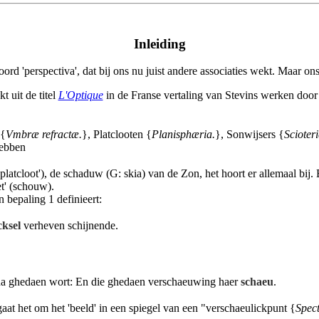
Inleiding
oord 'perspectiva', dat bij ons nu juist andere associaties wekt. Maar o
kt uit de titel
L'Optique
in de Franse vertaling van Stevins werken door
 {
Vmbræ refractæ.
}, Platclooten {
Planisphæria.
}, Sonwijsers {
Scioteri
hebben
latcloot'), de schaduw (G: skia) van de Zon, het hoort er allemaal bij.
et' (schouw).
n bepaling 1 definieert:
ksel
verheven schijnende.
a ghedaen wort: En die ghedaen verschaeuwing haer
schaeu
.
gaat het om het 'beeld' in een spiegel van een "verschaeulickpunt {
Spec